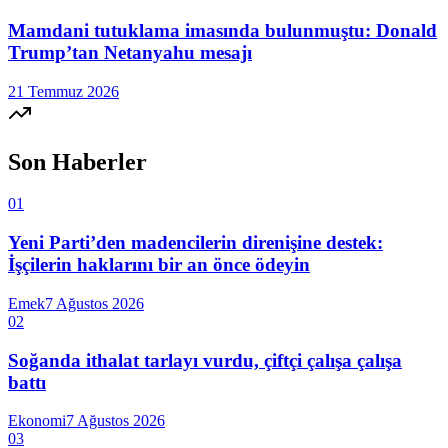
Mamdani tutuklama imasında bulunmuştu: Donald
Trump’tan Netanyahu mesajı
21 Temmuz 2026
Son Haberler
01
Yeni Parti’den madencilerin direnişine destek:
İşçilerin haklarını bir an önce ödeyin
Emek
7 Ağustos 2026
02
Soğanda ithalat tarlayı vurdu, çiftçi çalışa çalışa
battı
Ekonomi
7 Ağustos 2026
03