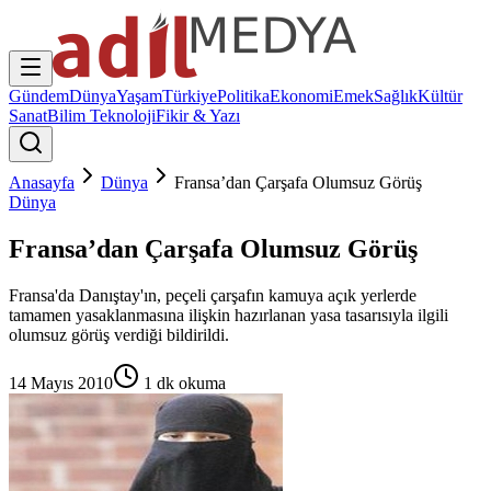
Gündem
Dünya
Yaşam
Türkiye
Politika
Ekonomi
Emek
Sağlık
Kültür
Sanat
Bilim Teknoloji
Fikir & Yazı
Anasayfa
Dünya
Fransa’dan Çarşafa Olumsuz Görüş
Dünya
Fransa’dan Çarşafa Olumsuz Görüş
Fransa'da Danıştay'ın, peçeli çarşafın kamuya açık yerlerde
tamamen yasaklanmasına ilişkin hazırlanan yasa tasarısıyla ilgili
olumsuz görüş verdiği bildirildi.
14 Mayıs 2010
1
dk okuma