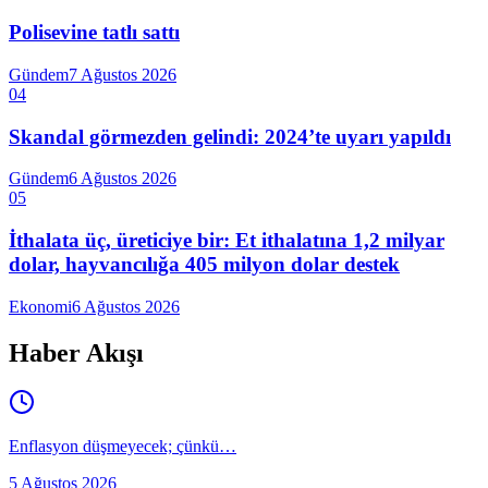
Polisevine tatlı sattı
Gündem
7 Ağustos 2026
04
Skandal görmezden gelindi: 2024’te uyarı yapıldı
Gündem
6 Ağustos 2026
05
İthalata üç, üreticiye bir: Et ithalatına 1,2 milyar
dolar, hayvancılığa 405 milyon dolar destek
Ekonomi
6 Ağustos 2026
Haber Akışı
Enflasyon düşmeyecek; çünkü…
5 Ağustos 2026