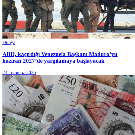
Dünya
ABD, kaçırdığı Venezuela Başkanı Maduro’yu
haziran 2027’de yargılamaya başlayacak
23 Temmuz 2026