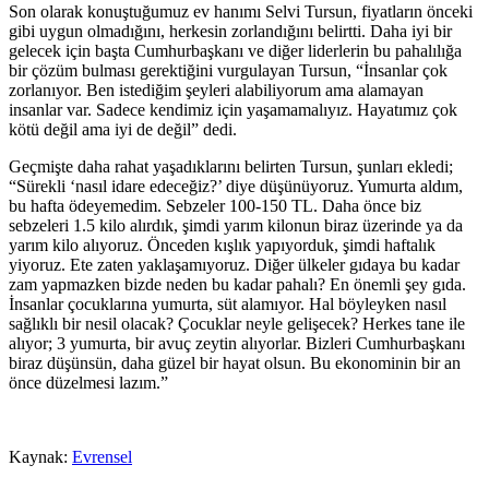
Son olarak konuştuğumuz ev hanımı Selvi Tursun, fiyatların önceki
gibi uygun olmadığını, herkesin zorlandığını belirtti. Daha iyi bir
gelecek için başta Cumhurbaşkanı ve diğer liderlerin bu pahalılığa
bir çözüm bulması gerektiğini vurgulayan Tursun, “İnsanlar çok
zorlanıyor. Ben istediğim şeyleri alabiliyorum ama alamayan
insanlar var. Sadece kendimiz için yaşamamalıyız. Hayatımız çok
kötü değil ama iyi de değil” dedi.
Geçmişte daha rahat yaşadıklarını belirten Tursun, şunları ekledi;
“Sürekli ‘nasıl idare edeceğiz?​’ diye düşünüyoruz. Yumurta aldım,
bu hafta ödeyemedim. Sebzeler 100-150 TL. Daha önce biz
sebzeleri 1.5 kilo alırdık, şimdi yarım kilonun biraz üzerinde ya da
yarım kilo alıyoruz. Önceden kışlık yapıyorduk, şimdi haftalık
yiyoruz. Ete zaten yaklaşamıyoruz. Diğer ülkeler gıdaya bu kadar
zam yapmazken bizde neden bu kadar pahalı? En önemli şey gıda.
İnsanlar çocuklarına yumurta, süt alamıyor. Hal böyleyken nasıl
sağlıklı bir nesil olacak? Çocuklar neyle gelişecek? Herkes tane ile
alıyor; 3 yumurta, bir avuç zeytin alıyorlar. Bizleri Cumhurbaşkanı
biraz düşünsün, daha güzel bir hayat olsun. Bu ekonominin bir an
önce düzelmesi lazım.”
Kaynak:
Evrensel