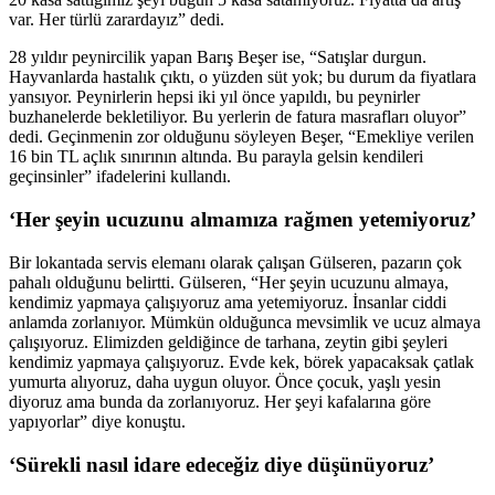
var. Her türlü zarardayız” dedi.
28 yıldır peynircilik yapan Barış Beşer ise, “Satışlar durgun.
Hayvanlarda hastalık çıktı, o yüzden süt yok; bu durum da fiyatlara
yansıyor. Peynirlerin hepsi iki yıl önce yapıldı, bu peynirler
buzhanelerde bekletiliyor. Bu yerlerin de fatura masrafları oluyor”
dedi. Geçinmenin zor olduğunu söyleyen Beşer, “Emekliye verilen
16 bin TL açlık sınırının altında. Bu parayla gelsin kendileri
geçinsinler” ifadelerini kullandı.
‘Her şeyin ucuzunu almamıza rağmen yetemiyoruz’
Bir lokantada servis elemanı olarak çalışan Gülseren, pazarın çok
pahalı olduğunu belirtti. Gülseren, “Her şeyin ucuzunu almaya,
kendimiz yapmaya çalışıyoruz ama yetemiyoruz. İnsanlar ciddi
anlamda zorlanıyor. Mümkün olduğunca mevsimlik ve ucuz almaya
çalışıyoruz. Elimizden geldiğince de tarhana, zeytin gibi şeyleri
kendimiz yapmaya çalışıyoruz. Evde kek, börek yapacaksak çatlak
yumurta alıyoruz, daha uygun oluyor. Önce çocuk, yaşlı yesin
diyoruz ama bunda da zorlanıyoruz. Her şeyi kafalarına göre
yapıyorlar” diye konuştu.
‘Sürekli nasıl idare edeceğiz diye düşünüyoruz’