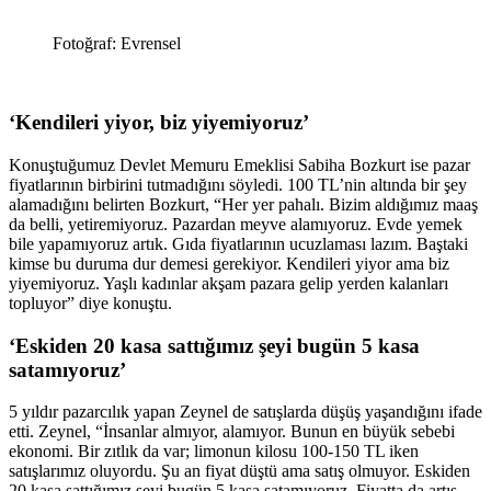
Fotoğraf: Evrensel
‘Kendileri yiyor, biz yiyemiyoruz’
Konuştuğumuz Devlet Memuru Emeklisi Sabiha Bozkurt ise pazar
fiyatlarının birbirini tutmadığını söyledi. 100 TL’nin altında bir şey
alamadığını belirten Bozkurt, “Her yer pahalı. Bizim aldığımız maaş
da belli, yetiremiyoruz. Pazardan meyve alamıyoruz. Evde yemek
bile yapamıyoruz artık. Gıda fiyatlarının ucuzlaması lazım. Baştaki
kimse bu duruma dur demesi gerekiyor. Kendileri yiyor ama biz
yiyemiyoruz. Yaşlı kadınlar akşam pazara gelip yerden kalanları
topluyor” diye konuştu.
‘Eskiden 20 kasa sattığımız şeyi bugün 5 kasa
satamıyoruz’
5 yıldır pazarcılık yapan Zeynel de satışlarda düşüş yaşandığını ifade
etti. Zeynel, “İnsanlar almıyor, alamıyor. Bunun en büyük sebebi
ekonomi. Bir zıtlık da var; limonun kilosu 100-150 TL iken
satışlarımız oluyordu. Şu an fiyat düştü ama satış olmuyor. Eskiden
20 kasa sattığımız şeyi bugün 5 kasa satamıyoruz. Fiyatta da artış