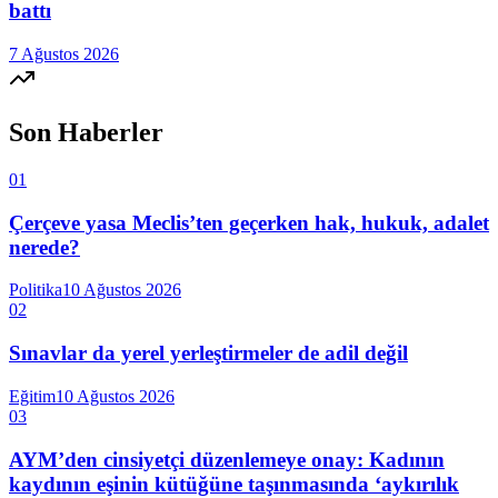
battı
7 Ağustos 2026
Son Haberler
01
Çerçeve yasa Meclis’ten geçerken hak, hukuk, adalet
nerede?
Politika
10 Ağustos 2026
02
Sınavlar da yerel yerleştirmeler de adil değil
Eğitim
10 Ağustos 2026
03
AYM’den cinsiyetçi düzenlemeye onay: Kadının
kaydının eşinin kütüğüne taşınmasında ‘aykırılık