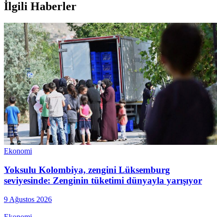
İlgili Haberler
Ekonomi
Yoksulu Kolombiya, zengini Lüksemburg
seviyesinde: Zenginin tüketimi dünyayla yarışıyor
9 Ağustos 2026
Ekonomi