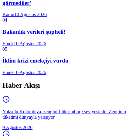
görmediler’
Kadın
10 Ağustos 2026
04
Bakanlık verileri şüpheli!
Emek
10 Ağustos 2026
05
İklim krizi emekçiyi vurdu
Emek
10 Ağustos 2026
Haber Akışı
Yoksulu Kolombiya, zengini Lüksemburg seviyesinde: Zenginin
tüketimi dünyayla yarışıyor
9 Ağustos 2026