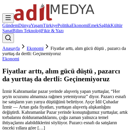
Gündem
Dünya
Yaşam
Türkiye
Politika
Ekonomi
Emek
Sağlık
Kültür
Sanat
Bilim Teknoloji
Fikir & Yazı
Anasayfa
Ekonomi
Fiyatlar arttı, alım gücü düştü , pazarcı da
yurttaş da dertli: Geçinemiyoruz
Ekonomi
Fiyatlar arttı, alım gücü düştü , pazarcı
da yurttaş da dertli: Geçinemiyoruz
İzmir Kahramanlar pazar yerinde alışveriş yapan yurttaşlar, “Her
şeyin ucuzunu almamıza rağmen yetemiyoruz” diyor. Pazarcı esnafı
ise satışların yarı yarıya düştüğünü belirtiyor. Ayçe İdil Çuhadar
İzmir — Artan gıda fiyatları, yurttaşın alışveriş alışkanlığını
değiştirdi. Kahramanlar Pazar yerinde konuştuğumuz yurttaşlar, artık
torbalarını dolduramadıklarını, çoğu zaman yalnızca temel
ihtiyaçlarını alabildiklerini söylüyor. Pazarcı esnafı da satışların
önceki yıllara göre […]