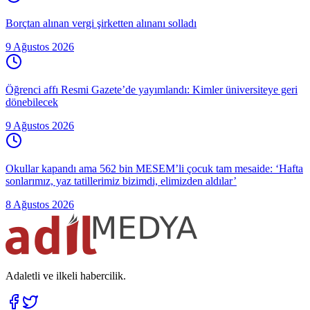
Borçtan alınan vergi şirketten alınanı solladı
9 Ağustos 2026
Öğrenci affı Resmi Gazete’de yayımlandı: Kimler üniversiteye geri
dönebilecek
9 Ağustos 2026
Okullar kapandı ama 562 bin MESEM’li çocuk tam mesaide: ‘Hafta
sonlarımız, yaz tatillerimiz bizimdi, elimizden aldılar’
8 Ağustos 2026
Adaletli ve ilkeli habercilik.