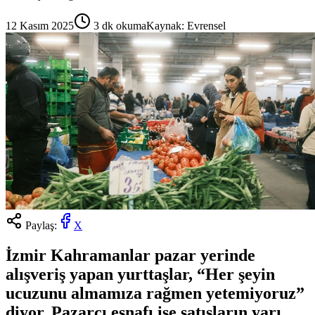
12 Kasım 2025
3
dk okuma
Kaynak:
Evrensel
Paylaş:
X
İzmir Kahramanlar pazar yerinde
alışveriş yapan yurttaşlar, “Her şeyin
ucuzunu almamıza rağmen yetemiyoruz”
diyor. Pazarcı esnafı ise satışların yarı