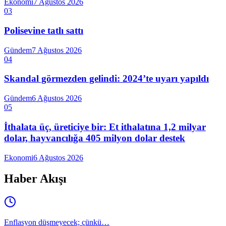
Ekonomi
7 Ağustos 2026
03
Polisevine tatlı sattı
Gündem
7 Ağustos 2026
04
Skandal görmezden gelindi: 2024’te uyarı yapıldı
Gündem
6 Ağustos 2026
05
İthalata üç, üreticiye bir: Et ithalatına 1,2 milyar
dolar, hayvancılığa 405 milyon dolar destek
Ekonomi
6 Ağustos 2026
Haber Akışı
Enflasyon düşmeyecek; çünkü…