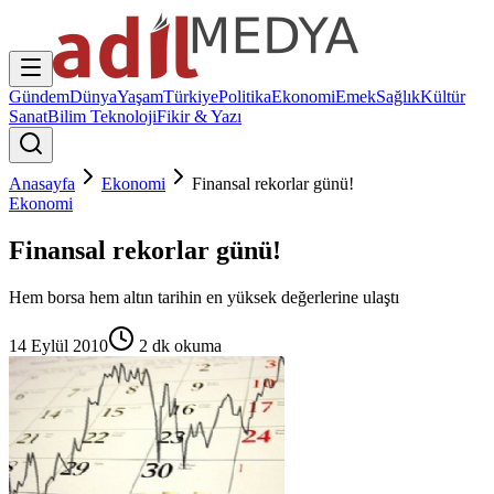
Gündem
Dünya
Yaşam
Türkiye
Politika
Ekonomi
Emek
Sağlık
Kültür
Sanat
Bilim Teknoloji
Fikir & Yazı
Anasayfa
Ekonomi
Finansal rekorlar günü!
Ekonomi
Finansal rekorlar günü!
Hem borsa hem altın tarihin en yüksek değerlerine ulaştı
14 Eylül 2010
2
dk okuma