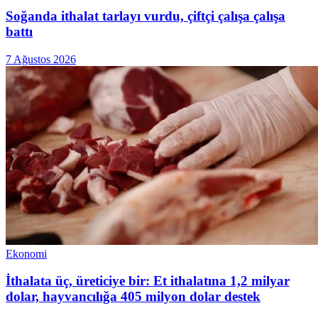
Soğanda ithalat tarlayı vurdu, çiftçi çalışa çalışa
battı
7 Ağustos 2026
Ekonomi
İthalata üç, üreticiye bir: Et ithalatına 1,2 milyar
dolar, hayvancılığa 405 milyon dolar destek