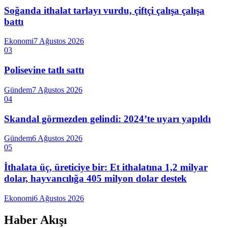
Soğanda ithalat tarlayı vurdu, çiftçi çalışa çalışa
battı
Ekonomi
7 Ağustos 2026
03
Polisevine tatlı sattı
Gündem
7 Ağustos 2026
04
Skandal görmezden gelindi: 2024’te uyarı yapıldı
Gündem
6 Ağustos 2026
05
İthalata üç, üreticiye bir: Et ithalatına 1,2 milyar
dolar, hayvancılığa 405 milyon dolar destek
Ekonomi
6 Ağustos 2026
Haber Akışı