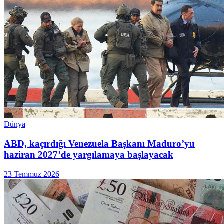
Dünya
ABD, kaçırdığı Venezuela Başkanı Maduro’yu
haziran 2027’de yargılamaya başlayacak
23 Temmuz 2026