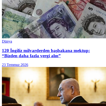
Dünya
120 İngiliz milyarderden başbakana mektup:
“Bizden daha fazla vergi alın”
23 Temmuz 2026