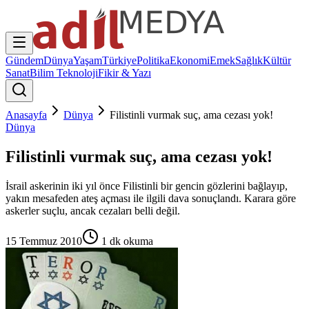
Gündem
Dünya
Yaşam
Türkiye
Politika
Ekonomi
Emek
Sağlık
Kültür
Sanat
Bilim Teknoloji
Fikir & Yazı
Anasayfa
Dünya
Filistinli vurmak suç, ama cezası yok!
Dünya
Filistinli vurmak suç, ama cezası yok!
İsrail askerinin iki yıl önce Filistinli bir gencin gözlerini bağlayıp,
yakın mesafeden ateş açması ile ilgili dava sonuçlandı. Karara göre
askerler suçlu, ancak cezaları belli değil.
15 Temmuz 2010
1
dk okuma