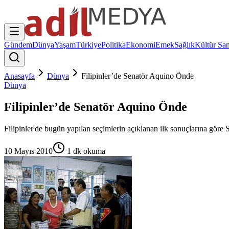
Gündem
Dünya
Yaşam
Türkiye
Politika
Ekonomi
Emek
Sağlık
Kültür San
Anasayfa
Dünya
Filipinler’de Senatör Aquino Önde
Dünya
Filipinler’de Senatör Aquino Önde
Filipinler'de bugün yapılan seçimlerin açıklanan ilk sonuçlarına göre
10 Mayıs 2010
1
dk okuma