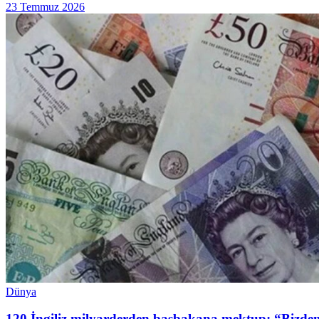
23 Temmuz 2026
Dünya
120 İngiliz milyarderden başbakana mektup: “Bizden 