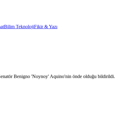
at
Bilim Teknoloji
Fikir & Yazı
 Senatör Benigno 'Noynoy' Aquino'nin önde olduğu bildirildi.