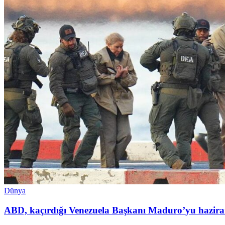
Dünya
ABD, kaçırdığı Venezuela Başkanı Maduro’yu hazira