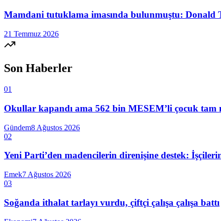
Mamdani tutuklama imasında bulunmuştu: Donald 
21 Temmuz 2026
Son Haberler
01
Okullar kapandı ama 562 bin MESEM’li çocuk tam mesai
Gündem
8 Ağustos 2026
02
Yeni Parti’den madencilerin direnişine destek: İşçiler
Emek
7 Ağustos 2026
03
Soğanda ithalat tarlayı vurdu, çiftçi çalışa çalışa battı