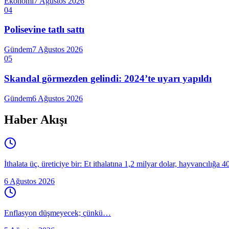
Ekonomi
7 Ağustos 2026
04
Polisevine tatlı sattı
Gündem
7 Ağustos 2026
05
Skandal görmezden gelindi: 2024’te uyarı yapıldı
Gündem
6 Ağustos 2026
Haber Akışı
İthalata üç, üreticiye bir: Et ithalatına 1,2 milyar dolar, hayvancılığa 
6 Ağustos 2026
Enflasyon düşmeyecek; çünkü…