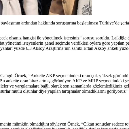
 paylaşımın ardından hakkında soruşturma başlatılması Türkiye’de şeriatl
cek olsanız hangisi ile yönetilmek istersiniz” sorusu soruldu. Laikliğe 
riat yönetimi isteyenlerin genel seçimde verdikleri oylara göre yapılan
anlar: yüzde 6.3 Aksoy Araştırma’nın sahibi Ertan Aksoy anketi yüzde 
 Cangül Örnek, “Ankette AKP seçmenindeki oran çok yüksek göründü. Ge
Bu ankette oran biraz artmış görünüyor. AKP ve MHP seçmenindeki şeri
eleler ve yargılamalara bağlı olarak son zamanlarda gözlemlediğimiz ge
nsurlar mutlu olsunlar diye yapılan tartışmalar olmadıklarını görüyoruz” 
görmenin mümkün olmadığını söyleyen Örnek, “Çıkan sonuçlar sadece topl