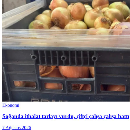
Ekonomi
Soğanda ithalat tarlayı vurdu, çiftçi çalışa çalışa battı
7 Ağustos 2026