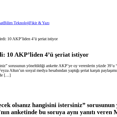
at
Bilim Teknoloji
Fikir & Yazı
di: 10 AKP’liden 4’ü şeriat istiyor
: 10 AKP’liden 4’ü şeriat istiyor
rsiniz” sorusunun yöneltildiği ankette AKP’ye oy verenlerin yüzde 39’u 
yza Altun’un sosyal medya hesabından yaptığı şeriat karşıtı paylaşımın
nde […]
ecek olsanız hangisini istersiniz” sorusunun
nın anketinde bu soruya aynı yanıtı veren M