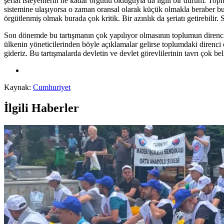
şeriat isteyenlerin ne kadar örgütlü olduğuyla da ilgili bir durum. Topl
sistemine ulaşıyorsa o zaman oransal olarak küçük olmakla beraber bu 
örgütlenmiş olmak burada çok kritik. Bir azınlık da şeriatı getirebilir.
Son dönemde bu tartışmanın çok yapılıyor olmasının toplumun direncin
ülkenin yöneticilerinden böyle açıklamalar gelirse toplumdaki direnci ço
gideriz. Bu tartışmalarda devletin ve devlet görevlilerinin tavrı çok
Kaynak:
Cumhuriyet
İlgili Haberler