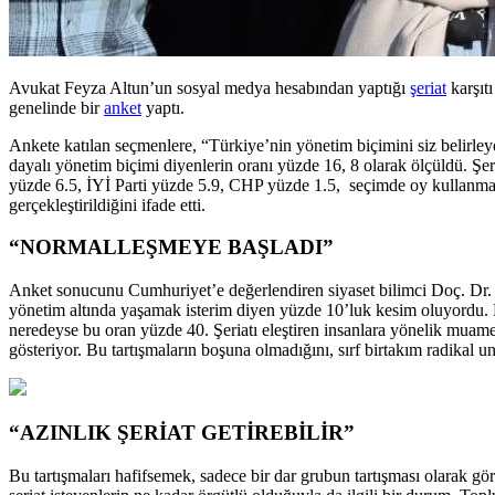
Avukat Feyza Altun’un sosyal medya hesabından yaptığı
şeriat
karşıtı
genelinde bir
anket
yaptı.
Ankete katılan seçmenlere, “Türkiye’nin yönetim biçimini siz belirleye
dayalı yönetim biçimi diyenlerin oranı yüzde 16, 8 olarak ölçüldü. Şe
yüzde 6.5, İYİ Parti yüzde 5.9, CHP yüzde 1.5, seçimde oy kullanmay
gerçekleştirildiğini ifade etti.
“NORMALLEŞMEYE BAŞLADI”
Anket sonucunu Cumhuriyet’e değerlendiren siyaset bilimci Doç. Dr.
yönetim altında yaşamak isterim diyen yüzde 10’luk kesim oluyordu. 
neredeyse bu oran yüzde 40. Şeriatı eleştiren insanlara yönelik muam
gösteriyor. Bu tartışmaların boşuna olmadığını, sırf birtakım radikal u
“AZINLIK ŞERİAT GETİREBİLİR”
Bu tartışmaları hafifsemek, sadece bir dar grubun tartışması olarak 