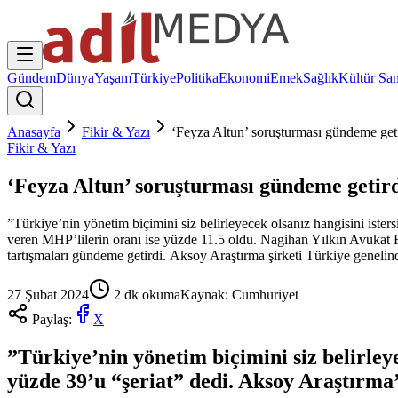
Gündem
Dünya
Yaşam
Türkiye
Politika
Ekonomi
Emek
Sağlık
Kültür San
Anasayfa
Fikir & Yazı
‘Feyza Altun’ soruşturması gündeme getir
Fikir & Yazı
‘Feyza Altun’ soruşturması gündeme getirdi
”Türkiye’nin yönetim biçimini siz belirleyecek olsanız hangisini iste
veren MHP’lilerin oranı ise yüzde 11.5 oldu. Nagihan Yılkın Avukat Fe
tartışmaları gündeme getirdi. Aksoy Araştırma şirketi Türkiye geneli
27 Şubat 2024
2
dk okuma
Kaynak:
Cumhuriyet
Paylaş:
X
”Türkiye’nin yönetim biçimini siz belirley
yüzde 39’u “şeriat” dedi. Aksoy Araştırma’