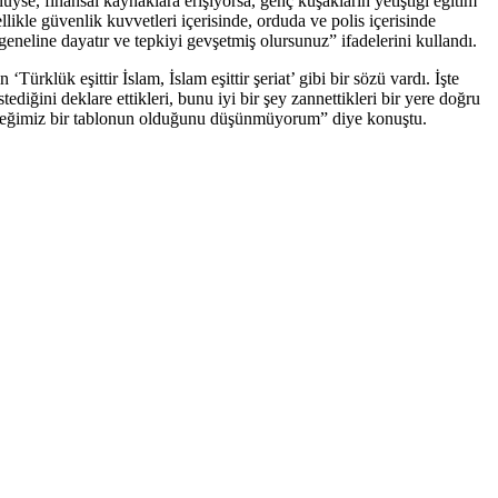
lüyse, finansal kaynaklara erişiyorsa, genç kuşakların yetiştiği eğitim
kle güvenlik kuvvetleri içerisinde, orduda ve polis içerisinde
 geneline dayatır ve tepkiyi gevşetmiş olursunuz” ifadelerini kullandı.
ük eşittir İslam, İslam eşittir şeriat’ gibi bir sözü vardı. İşte
ediğini deklare ettikleri, bunu iyi bir şey zannettikleri bir yere doğru
bileceğimiz bir tablonun olduğunu düşünmüyorum” diye konuştu.