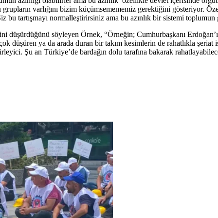
umun azınlığı olabilirler ama bu azınlık özellikle devlet içerisinde örgüt
grupların varlığını bizim küçümsemememiz gerektiğini gösteriyor. Özelli
 Siz bu tartışmayı normalleştirirsiniz ama bu azınlık bir sistemi toplumun
i düşürdüğünü söyleyen Örnek, “Örneğin; Cumhurbaşkanı Erdoğan’ın ‘Türkl
k düşüren ya da arada duran bir takım kesimlerin de rahatlıkla şeriat ist
 belirleyici. Şu an Türkiye’de bardağın dolu tarafına bakarak rahatlaya