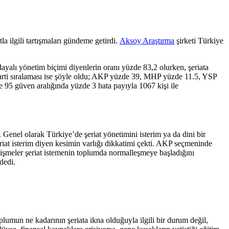
a ilgili tartışmaları gündeme getirdi.
Aksoy Araştırma
şirketi Türkiye
dayalı yönetim biçimi diyenlerin oranı yüzde 83,2 olurken, şeriata
 parti sıralaması ise şöyle oldu; AKP yüzde 39, MHP yüzde 11.5, YSP
95 güven aralığında yüzde 3 hata payıyla 1067 kişi ile
nel olarak Türkiye’de şeriat yönetimini isterim ya da dini bir
at isterim diyen kesimin varlığı dikkatimi çekti. AKP seçmeninde
lişmeler şeriat istemenin toplumda normalleşmeye başladığını
dedi.
umun ne kadarının şeriata ikna olduğuyla ilgili bir durum değil,