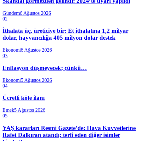
Skandal görmezden gelindi: 2024’te uyarı yapıldı
Gündem
6 Ağustos 2026
02
İthalata üç, üreticiye bir: Et ithalatına 1,2 milyar
dolar, hayvancılığa 405 milyon dolar destek
Ekonomi
6 Ağustos 2026
03
Enflasyon düşmeyecek; çünkü…
Ekonomi
5 Ağustos 2026
04
Ücretli köle ilanı
Emek
5 Ağustos 2026
05
YAŞ kararları Resmi Gazete’de: Hava Kuvvetlerine
Rafet Dalkıran atandı; terfi eden diğer isimler