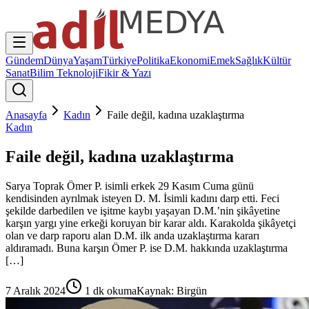
Gündem
Dünya
Yaşam
Türkiye
Politika
Ekonomi
Emek
Sağlık
Kültür
Sanat
Bilim Teknoloji
Fikir & Yazı
Anasayfa
Kadın
Faile değil, kadına uzaklaştırma
Kadın
Faile değil, kadına uzaklaştırma
Sarya Toprak Ömer P. isimli erkek 29 Kasım Cuma günü
kendisinden ayrılmak isteyen D. M. İsimli kadını darp etti. Feci
şekilde darbedilen ve işitme kaybı yaşayan D.M.’nin şikâyetine
karşın yargı yine erkeği koruyan bir karar aldı. Karakolda şikâyetçi
olan ve darp raporu alan D.M. ilk anda uzaklaştırma kararı
aldıramadı. Buna karşın Ömer P. ise D.M. hakkında uzaklaştırma
[…]
7 Aralık 2024
1
dk okuma
Kaynak:
Birgün