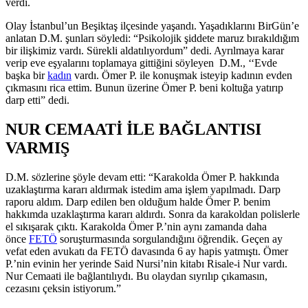
verdi.
Olay İstanbul’un Beşiktaş ilçesinde yaşandı. Yaşadıklarını BirGün’e
anlatan D.M. şunları söyledi: “Psikolojik şiddete maruz bırakıldığım
bir ilişkimiz vardı. Sürekli aldatılıyordum” dedi. Ayrılmaya karar
verip eve eşyalarını toplamaya gittiğini söyleyen D.M., ‘‘Evde
başka bir
kadın
vardı. Ömer P. ile konuşmak isteyip kadının evden
çıkmasını rica ettim. Bunun üzerine Ömer P. beni koltuğa yatırıp
darp etti” dedi.
NUR CEMAATİ İLE BAĞLANTISI
VARMIŞ
D.M. sözlerine şöyle devam etti: “Karakolda Ömer P. hakkında
uzaklaştırma kararı aldırmak istedim ama işlem yapılmadı. Darp
raporu aldım. Darp edilen ben olduğum halde Ömer P. benim
hakkımda uzaklaştırma kararı aldırdı. Sonra da karakoldan polislerle
el sıkışarak çıktı. Karakolda Ömer P.’nin aynı zamanda daha
önce
FETÖ
soruşturmasında sorgulandığını öğrendik. Geçen ay
vefat eden avukatı da FETÖ davasında 6 ay hapis yatmıştı. Ömer
P.’nin evinin her yerinde Said Nursi’nin kitabı Risale-i Nur vardı.
Nur Cemaati ile bağlantılıydı. Bu olaydan sıyrılıp çıkamasın,
cezasını çeksin istiyorum.”