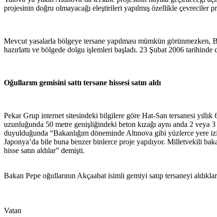
projesinin doğru olmayacağı eleştirileri yapılmış özellikle çevreciler pr
Mevcut yasalarla bölgeye tersane yapılması mümkün görünmezken, Baka
hazırlattı ve bölgede dolgu işlemleri başladı. 23 Şubat 2006 tarihind
Oğullarım gemisini sattı tersane hissesi satın aldı
Pekar Grup internet sitesindeki bilgilere göre Hat-San tersanesi yıll
uzunluğunda 50 metre genişliğindeki beton kızağı aynı anda 2 veya 3 ge
duyulduğunda “Bakanlığım döneminde Altınova gibi yüzlerce yere izin v
Japonya’da bile buna benzer binlerce proje yapılıyor. Milletvekili bak
hisse satın aldılar” demişti.
Bakan Pepe oğullarının Akçaabat isimli gemiyi satıp tersaneyi aldıkları
Vatan