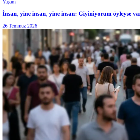
Yaşam
İnsan, yine insan, yine insan: Giyiniyorum öyleyse v
26 Temmuz 2026