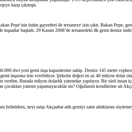
ojeye karşı çıkmıştı.
n Pepe’nin üstün gayretleri ile tersaneye izin çıktı. Bakan Pepe, ge
e de inşaatlar başladı. 29 Kasım 2008’de tersanedeki ilk gemi denize in
ık 60.000 dwt yeni gemi inşa kapasitesine sahip. Denize 145 metre cephe
mi inşasına izin verebiliyor. Şirketin değeri en az 40 milyon dolar ola
erdim. Burada milyon dolarlık yatırımlar yapılıyor. Bir sürü insan içi
an çocukları yatırım yapamayacaklar mı? Oğullarım kendilerine ait Akçaa
nı belirtirken, neyi satıp Akçaabat adlı gemiyi satın aldıklarını söyleme