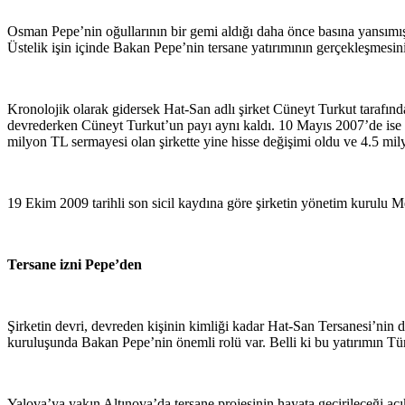
Osman Pepe’nin oğullarının bir gemi aldığı daha önce basına yansımışt
Üstelik işin içinde Bakan Pepe’nin tersane yatırımının gerçekleşmesi
Kronolojik olarak gidersek Hat-San adlı şirket Cüneyt Turkut tarafın
devrederken Cüneyt Turkut’un payı aynı kaldı. 10 Mayıs 2007’de ise 
milyon TL sermayesi olan şirkette yine hisse değişimi oldu ve 4.5 mily
19 Ekim 2009 tarihli son sicil kaydına göre şirketin yönetim kuru
Tersane izni Pepe’den
Şirketin devri, devreden kişinin kimliği kadar Hat-San Tersanesi’nin 
kuruluşunda Bakan Pepe’nin önemli rolü var. Belli ki bu yatırımın Türki
Yalova’ya yakın Altınova’da tersane projesinin hayata geçirileceği aç