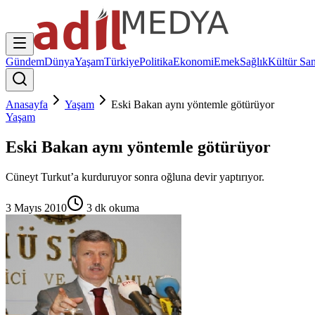
Gündem
Dünya
Yaşam
Türkiye
Politika
Ekonomi
Emek
Sağlık
Kültür San
Anasayfa
Yaşam
Eski Bakan aynı yöntemle götürüyor
Yaşam
Eski Bakan aynı yöntemle götürüyor
Cüneyt Turkut’a kurduruyor sonra oğluna devir yaptırıyor.
3 Mayıs 2010
3
dk okuma