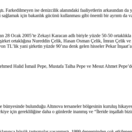
ı. Farkedilmeyen ise denizcilik alanındaki faaliyetlerin arkasından da
ni sağlamak için bakanlık gücünü kullanması gibi önemli bir ayrıntı da 
dan 28 Ocak 2005’te Zekayi Karacan adlı biriyle yüzde 50-50 ortaklıkl
şirket ortaklığına Nureddin Çelik, Hasan Osman Çelik, İmran Çelik ve
on TL’lik yani şirketin yüzde 90’ına denk gelen hisseler Pekar İnşaat’a 
lu Mehmed Halid İsmail Pepe, Mustafa Talha Pepe ve Mesut Ahmet Pepe’
de bünyesinde bulunduğu Altınova tersaneler bölgesinin kuruluş hikayesi
ye için gerekliliğine daha o günlerde inanmış ve “İleride inşallah bizim 
ıklanınca büyük tartışmalar yaşanmıştı. 1999 depreminden çok etkilenen 