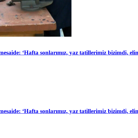
de: ‘Hafta sonlarımız, yaz tatillerimiz bizimdi, elim
de: ‘Hafta sonlarımız, yaz tatillerimiz bizimdi, elim