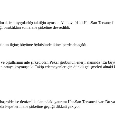
k için uyguladığı taktiğin aynısını Altınova’daki Hat-San Tersanesi’n
 bıraktıktan sonra aile şirketine devredildi.
’nun ilginç büyüme öyküsünde ikinci perde de açıldı.
e oğullarının aile şirketi olan Pekar grubunun enerji alanında ’En büyü
 dün ortaya koymuştuk. Takip edemeyenler için dünkü gelişmeleri alttaki 
rolde ise denizcilik alanındaki yatırımı Hat-San Tersanesi var. Bu yatı
Pepe’lerin aile şirketine geçtiği dikkati çekiyor.