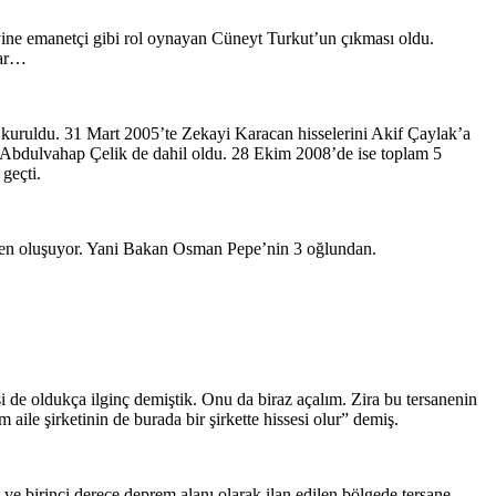
 yine emanetçi gibi rol oynayan Cüneyt Turkut’un çıkması oldu.
var…
a kuruldu. 31 Mart 2005’te Zekayi Karacan hisselerini Akif Çaylak’a
 Abdulvahap Çelik de dahil oldu. 28 Ekim 2008’de ise toplam 5
geçti.
den oluşuyor. Yani Bakan Osman Pepe’nin 3 oğlundan.
 de oldukça ilginç demiştik. Onu da biraz açalım. Zira bu tersanenin
aile şirketinin de burada bir şirkette hissesi olur” demiş.
ve birinci derece deprem alanı olarak ilan edilen bölgede tersane