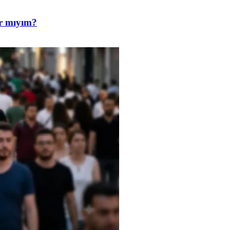
ar mıyım?