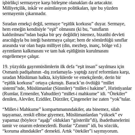
işbirlikçi sermayeye karşı birleşme olanakları da artacaktır.
Milliyetçilik, inkâr ve asimilasyon politikaları, işte bu yüzden
sermayenin çıkarınadır.
Sıradan emekçi değil, sermaye “eşitlik korkusu” duyar. Sermaye,
hem emeğin kendisiyle “eşit” olmasını (ki bu, “sınıfların
kaldırılması”ndan başka bir şey değildir) istemez, bizatihi devleti
aracılığıyla bu isteği bastırmaya çalışır; hem de sömürdüğü sınıflar
arasında var olan başta milliyet (din, mezhep, inanç, bölge vd.)
ayrımların kalkmasını ve tam hak eşitliğinin kurulmasını
engellemeye çalışır.
19. yüzyılda gayrımüslimlerin ilk defa “eşit insan” sayılması için
Osmanlı padişahının -dış zorlamayla- yaptığı zayıf reformlara karşı,
sıradan Müslüman halkta, köylülerde ve emekçilerde, derin bir
“eşitlik korkusu” ortaya çıkmıştı. Barack’ın övdüğü “millet
sistemi”nde, Müslümanlar (Sünniler) “millet-i hakime”, Hıristiyanlar
(Rumlar, Ermeniler, Yahudiler) “millet-i mahkume” idi. “Ötekiler”
denilen, Aleviler, Ezidiler, Dürziler, Çingeneler ise zaten “yok”tular.
“Millet-i Mahkume” kompartımanındakiler, ata binemez, silah
taşıyamaz, renkli elbise giyemez, Müslümanlardan “yüksek” ev
yapamaz (böylece “aşağı” oldukları “gösterilir”di), ibadethanelerini
tamir ve onarım edemezlerdi. Bunlar “Zımmi” idi, bu sözcük,
“koruma altındakiler” demekti. Artık “ötekiler”i saymıyorum.