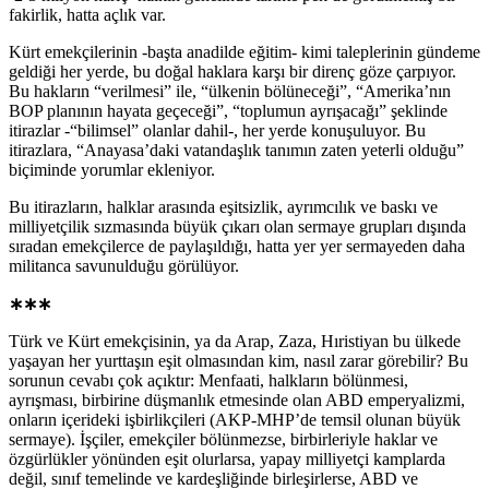
fakirlik, hatta açlık var.
Kürt emekçilerinin -başta anadilde eğitim- kimi taleplerinin gündeme
geldiği her yerde, bu doğal haklara karşı bir direnç göze çarpıyor.
Bu hakların “verilmesi” ile, “ülkenin bölüneceği”, “Amerika’nın
BOP planının hayata geçeceği”, “toplumun ayrışacağı” şeklinde
itirazlar -“bilimsel” olanlar dahil-, her yerde konuşuluyor. Bu
itirazlara, “Anayasa’daki vatandaşlık tanımın zaten yeterli olduğu”
biçiminde yorumlar ekleniyor.
Bu itirazların, halklar arasında eşitsizlik, ayrımcılık ve baskı ve
milliyetçilik sızmasında büyük çıkarı olan sermaye grupları dışında
sıradan emekçilerce de paylaşıldığı, hatta yer yer sermayeden daha
militanca savunulduğu görülüyor.
∗∗∗
Türk ve Kürt emekçisinin, ya da Arap, Zaza, Hıristiyan bu ülkede
yaşayan her yurttaşın eşit olmasından kim, nasıl zarar görebilir? Bu
sorunun cevabı çok açıktır: Menfaati, halkların bölünmesi,
ayrışması, birbirine düşmanlık etmesinde olan ABD emperyalizmi,
onların içerideki işbirlikçileri (AKP-MHP’de temsil olunan büyük
sermaye). İşçiler, emekçiler bölünmezse, birbirleriyle haklar ve
özgürlükler yönünden eşit olurlarsa, yapay milliyetçi kamplarda
değil, sınıf temelinde ve kardeşliğinde birleşirlerse, ABD ve