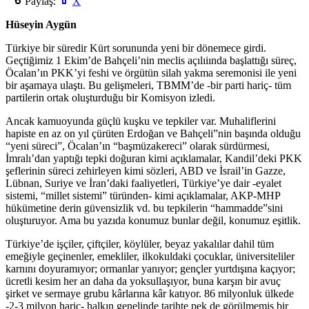
Paylaş:
X
Hüseyin Aygün
Türkiye bir süredir Kürt sorununda yeni bir dönemece girdi.
Geçtiğimiz 1 Ekim’de Bahçeli’nin meclis açılıiında başlattığı süreç,
Öcalan’ın PKK’yi feshi ve örgütün silah yakma seremonisi ile yeni
bir aşamaya ulaştı. Bu gelişmeleri, TBMM’de -bir parti hariç- tüm
partilerin ortak oluşturduğu bir Komisyon izledi.
Ancak kamuoyunda güçlü kuşku ve tepkiler var. Muhaliflerini
hapiste en az on yıl çürüten Erdoğan ve Bahçeli”nin başında olduğu
“yeni süreci”, Öcalan’ın “başmüzakereci” olarak sürdürmesi,
İmralı’dan yaptığı tepki doğuran kimi açıklamalar, Kandil’deki PKK
şeflerinin süreci zehirleyen kimi sözleri, ABD ve İsrail’in Gazze,
Lübnan, Suriye ve İran’daki faaliyetleri, Türkiye’ye dair -eyalet
sistemi, “millet sistemi” türünden- kimi açıklamalar, AKP-MHP
hükümetine derin güvensizlik vd. bu tepkilerin “hammadde”sini
oluşturuyor. Ama bu yazıda konumuz bunlar değil, konumuz eşitlik.
Türkiye’de işçiler, çiftçiler, köylüler, beyaz yakalılar dahil tüm
emeğiyle geçinenler, emekliler, ilkokuldaki çocuklar, üniversiteliler
karnını doyuramıyor; ormanlar yanıyor; gençler yurtdışına kaçıyor;
ücretli kesim her an daha da yoksullaşıyor, buna karşın bir avuç
şirket ve sermaye grubu kârlarına kâr katıyor. 86 milyonluk ülkede
-2-3 milyon hariç- halkın genelinde tarihte pek de görülmemiş bir