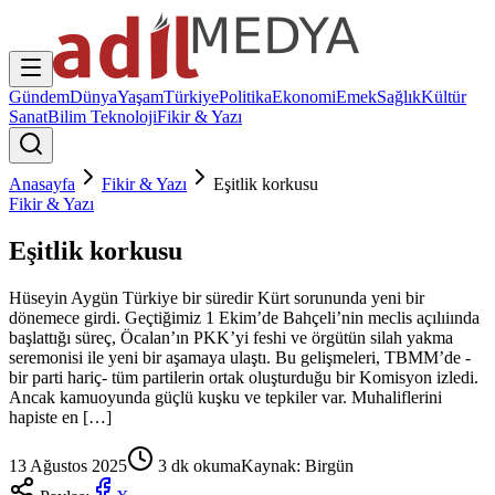
Gündem
Dünya
Yaşam
Türkiye
Politika
Ekonomi
Emek
Sağlık
Kültür
Sanat
Bilim Teknoloji
Fikir & Yazı
Anasayfa
Fikir & Yazı
Eşitlik korkusu
Fikir & Yazı
Eşitlik korkusu
Hüseyin Aygün Türkiye bir süredir Kürt sorununda yeni bir
dönemece girdi. Geçtiğimiz 1 Ekim’de Bahçeli’nin meclis açılıiında
başlattığı süreç, Öcalan’ın PKK’yi feshi ve örgütün silah yakma
seremonisi ile yeni bir aşamaya ulaştı. Bu gelişmeleri, TBMM’de -
bir parti hariç- tüm partilerin ortak oluşturduğu bir Komisyon izledi.
Ancak kamuoyunda güçlü kuşku ve tepkiler var. Muhaliflerini
hapiste en […]
13 Ağustos 2025
3
dk okuma
Kaynak:
Birgün