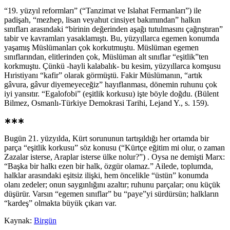
“19. yüzyıl reformları” (“Tanzimat ve Islahat Fermanları”) ile
padişah, “mezhep, lisan veyahut cinsiyet bakımından” halkın
sınıfları arasındaki “birinin değerinden aşağı tutulmasını çağrıştıran”
tabir ve kavramları yasaklamıştı. Bu, yüzyıllarca egemen konumda
yaşamış Müslümanları çok korkutmuştu. Müslüman egemen
sınıflarından, elitlerinden çok, Müslüman alt sınıflar “eşitlik”ten
korkmuştu. Çünkü -hayli kalabalık- bu kesim, yüzyıllarca komşusu
Hıristiyanı “kafir” olarak görmüştü. Fakir Müslümanın, “artık
gâvura, gâvur diyemeyeceğiz” hayıflanması, dönemin ruhunu çok
iyi yansıtır. “Egalofobi” (eşitlik korkusu) işte böyle doğdu. (Bülent
Bilmez, Osmanlı-Türkiye Demokrasi Tarihi, Lejand Y., s. 159).
∗∗∗
Bugün 21. yüzyılda, Kürt sorununun tartışıldığı her ortamda bir
parça “eşitlik korkusu” söz konusu (“Kürtçe eğitim mi olur, o zaman
Zazalar isterse, Araplar isterse ülke nolur?”) . Oysa ne demişti Marx:
“Başka bir halkı ezen bir halk, özgür olamaz.” Ailede, toplumda,
halklar arasındaki eşitsiz ilişki, hem öncelikle “üstün” konumda
olanı zedeler; onun saygınlığını azaltır; ruhunu parçalar; onu küçük
düşürür. Varsın “egemen sınıflar” bu “paye”yi sürdürsün; halkların
“kardeş” olmakta büyük çıkarı var.
Kaynak:
Birgün