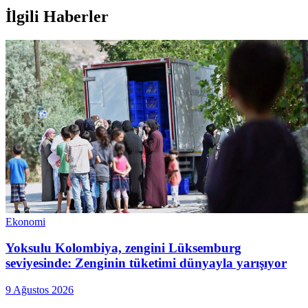
İlgili Haberler
Ekonomi
Yoksulu Kolombiya, zengini Lüksemburg
seviyesinde: Zenginin tüketimi dünyayla yarışıyor
9 Ağustos 2026