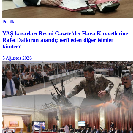
Politika
YAŞ kararları Resmi Gazete’de: Hava Kuvvetlerine
Rafet Dalkıran atandı; terfi eden diğer isimler
kimler?
5 Ağustos 2026