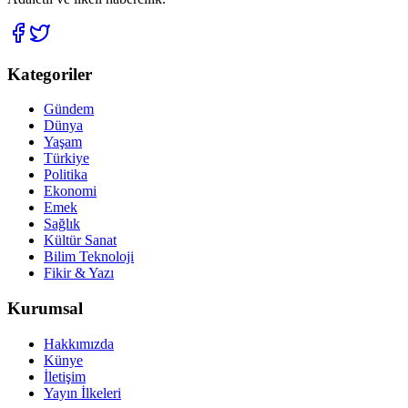
Kategoriler
Gündem
Dünya
Yaşam
Türkiye
Politika
Ekonomi
Emek
Sağlık
Kültür Sanat
Bilim Teknoloji
Fikir & Yazı
Kurumsal
Hakkımızda
Künye
İletişim
Yayın İlkeleri