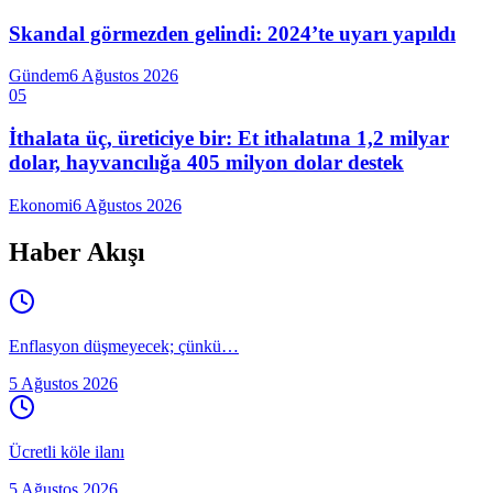
Skandal görmezden gelindi: 2024’te uyarı yapıldı
Gündem
6 Ağustos 2026
05
İthalata üç, üreticiye bir: Et ithalatına 1,2 milyar
dolar, hayvancılığa 405 milyon dolar destek
Ekonomi
6 Ağustos 2026
Haber Akışı
Enflasyon düşmeyecek; çünkü…
5 Ağustos 2026
Ücretli köle ilanı
5 Ağustos 2026