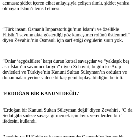
acımasız şiddet içeren cihat anlayışıyla çelişen ılımlı, şiddet yanlısı
olmayan İslam’ı temsil etmesi.
“Türk insanı Osmanlı İmparatorluğu’nun İslam’ı ve özellikle
Filistin’i savunmakta gösterdiği göz kamaştırıcı rolünü üstlenmeli”
diyen Zevahiri’nin Osmanlı için sarf ettiği övgülerin sınırı yok.
“Onlar ‘açgözlülere’ karşı duran kutsal savaşçılar ve “yaklaşık beş
asır İslam’ın savunucularıydı” diyen Zehaviri, bugün ise Arap
devletleri ve Türkiye’nin Kanuni Sultan Süleyman’ın orduları ve
donanmaları yerine sadece birkaç gemi toplayabildiğini belirtti.
‘ERDOĞAN BİR KANUNİ DEĞİL’
‘Erdoğan bir Kanuni Sultan Süleyman değil’ diyen Zevahiri , ‘O da
Sedat gibi sadece savaşa girmemek için taviz verenlerden biri’
ifadesini kullandı.
Zevahiri ve El Kaide çok uzun zamandır Osmanlı’ya hayranlık