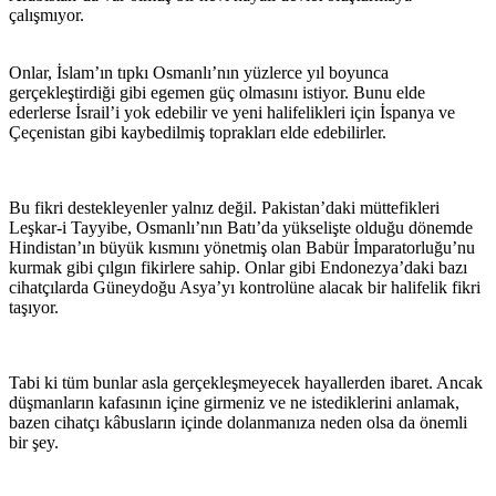
çalışmıyor.
Onlar, İslam’ın tıpkı Osmanlı’nın yüzlerce yıl boyunca
gerçekleştirdiği gibi egemen güç olmasını istiyor. Bunu elde
ederlerse İsrail’i yok edebilir ve yeni halifelikleri için İspanya ve
Çeçenistan gibi kaybedilmiş toprakları elde edebilirler.
Bu fikri destekleyenler yalnız değil. Pakistan’daki müttefikleri
Leşkar-i Tayyibe, Osmanlı’nın Batı’da yükselişte olduğu dönemde
Hindistan’ın büyük kısmını yönetmiş olan Babür İmparatorluğu’nu
kurmak gibi çılgın fikirlere sahip. Onlar gibi Endonezya’daki bazı
cihatçılarda Güneydoğu Asya’yı kontrolüne alacak bir halifelik fikri
taşıyor.
Tabi ki tüm bunlar asla gerçekleşmeyecek hayallerden ibaret. Ancak
düşmanların kafasının içine girmeniz ve ne istediklerini anlamak,
bazen cihatçı kâbusların içinde dolanmanıza neden olsa da önemli
bir şey.