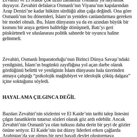
duyuyor. Zevahiri defalarca Osmanlı’nın Viyana’nın kapılarından
Arap Denizi’ne kadar hüküm sürdüğü altın çağa değindi. Ona göre
Osmanlı’nın bu dönemleri, İslam’ın yeniden canlandırması gereken
bir model olmalı. Bu, İslam dünyasını ya da en azından büyük bir
kısmını bir araya getiren halifeliğe dönüşmeli, Batı’yı geri
püskürtmeli ve uluslararası politik sahnede bir oyuncu haline
gelinmeli.
Zevahiri, Osmanlı İmparatorluğu’nun Birinci Dünya Savaşı’ndaki
yenilgisini, İslam’ın bugünkü zayıflığına yol açan darbe olarak
gördüğünü belirtti ve yenilginin İslam dünyasını hala üzerinden
atmaya çalıştığı “psikolojik mağlubiyet ve ideolojik çöküş dalgası”
içine soktuğunu söyledi.
HAYAL AMA ÇILGINCA DEĞİL
Bazıları Zevahiri’nin sözlerini ve El Kaide’nin tarihi talep listesini
çılgın fanatiklerin tutarsız sözleri olarak göz ardı edebilir. Ancak
Zevahiri’nin Osmanlı’ya olan tutkusu daha derin bir şeyi de gözler
önüne seriyor. El Kaide’nin üst düzey liderleri erken çağlarda
Arabistan’da var olmuş bir nevi hayali devlet oluşturmaya