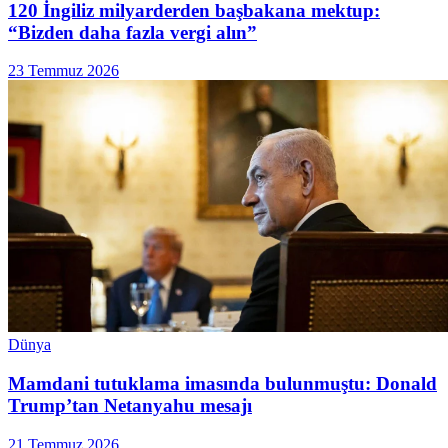
120 İngiliz milyarderden başbakana mektup:
“Bizden daha fazla vergi alın”
23 Temmuz 2026
Dünya
Mamdani tutuklama imasında bulunmuştu: Donald
Trump’tan Netanyahu mesajı
21 Temmuz 2026