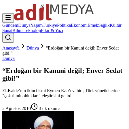
Gündem
Dünya
Yaşam
Türkiye
Politika
Ekonomi
Emek
Sağlık
Kültür
Sanat
Bilim Teknoloji
Fikir & Yazı
Anasayfa
Dünya
“Erdoğan bir Kanuni değil; Enver Sedat
gibi!”
Dünya
“Erdoğan bir Kanuni değil; Enver Sedat
gibi!”
El-Kaide’nin ikinci ismi Eymen Ez-Zevahiri, Türk yöneticilerine
"çok ılımlı oldukları" eleştirisini getirdi.
2 Ağustos 2010
3
dk okuma