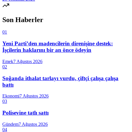
Son Haberler
01
Yeni Parti’den madencilerin direnişine destek:
İşçilerin haklarını bir an önce ödeyin
Emek
7 Ağustos 2026
02
Soğanda ithalat tarlayı vurdu, çiftçi çalışa çalışa
battı
Ekonomi
7 Ağustos 2026
03
Polisevine tatlı sattı
Gündem
7 Ağustos 2026
04