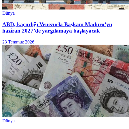
Dünya
ABD, kaçırdığı Venezuela Başkanı Maduro’yu
haziran 2027’de yargılamaya başlayacak
23 Temmuz 2026
Dünya