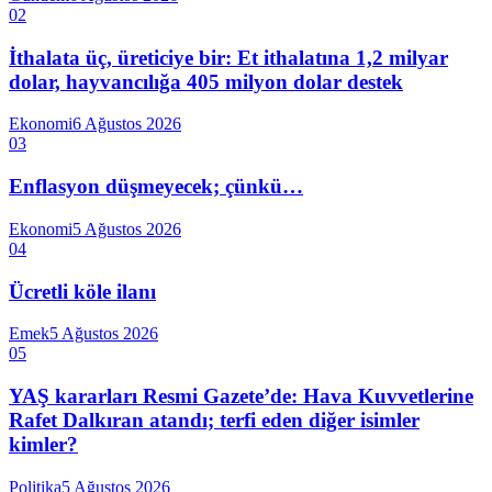
02
İthalata üç, üreticiye bir: Et ithalatına 1,2 milyar
dolar, hayvancılığa 405 milyon dolar destek
Ekonomi
6 Ağustos 2026
03
Enflasyon düşmeyecek; çünkü…
Ekonomi
5 Ağustos 2026
04
Ücretli köle ilanı
Emek
5 Ağustos 2026
05
YAŞ kararları Resmi Gazete’de: Hava Kuvvetlerine
Rafet Dalkıran atandı; terfi eden diğer isimler
kimler?
Politika
5 Ağustos 2026