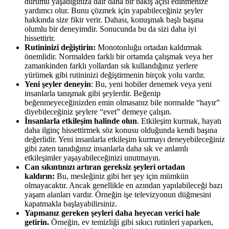
durumu yaşadığınıza dair daha bir bakış açısı edinmenize
yardımcı olur. Bunu çözmek için yapabileceğiniz şeyler
hakkında size fikir verir. Dahası, konuşmak başlı başına
olumlu bir deneyimdir. Sonucunda bu da sizi daha iyi
hissettirir.
Rutininizi değiştirin:
Monotonluğu ortadan kaldırmak
önemlidir. Normalden farklı bir ortamda çalışmak veya her
zamankinden farklı yollardan sık kullandığınız yerlere
yürümek gibi rutininizi değiştirmenin birçok yolu vardır.
Yeni şeyler deneyin
: Bu, yeni hobiler denemek veya yeni
insanlarla tanışmak gibi şeylerdir. Beğenip
beğenmeyeceğinizden emin olmasanız bile normalde “hayır”
diyebileceğiniz şeylere “evet” demeye çalışın.
İnsanlarla etkileşim halinde olun
. Etkileşim kurmak, hayatı
daha ilginç hissettirmek söz konusu olduğunda kendi başına
değerlidir. Yeni insanlarla etkileşim kurmayı deneyebileceğiniz
gibi zaten tanıdığınız insanlarla daha sık ve anlamlı
etkileşimler yaşayabileceğinizi unutmayın.
Can sıkıntınızı artıran gereksiz şeyleri ortadan
kaldırın:
Bu, mesleğiniz gibi her şey için mümkün
olmayacaktır. Ancak genellikle en azından yapılabileceği bazı
yaşam alanları vardır. Örneğin işe televizyonun düğmesini
kapatmakla başlayabilirsiniz.
Yapmanız gereken şeyleri daha heyecan verici hale
getirin.
Örneğin, ev temizliği gibi sıkıcı rutinleri yaparken,