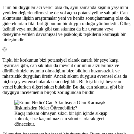
Tüm bu duygular acı verici olsa da, aynı zamanda kişinin yaşamını
yeniden değerlendirmesine de yol açma potansiyeline sahiptir. Can
sıkıntısına ilişkin araştırmalar yeni ve henüz sonuçlanmamış olsa da,
giderek artan fikir birliği bunun bir duygu olduğu yönündedir. Öfke,
üzüntü veya mutluluk gibi can sıkıntısı da bir uyarana veya
deneyime verilen davranışsal ve psikolojik tepkilerin karmaşık bir
birleşimidir.
Tıpkı bir korkunun bizi potansiyel olarak zararlı bir şeye karşı
uyarması gibi, can sıkıntısı da mevcut durumun arzularımız ve
dürtülerimizle uyumlu olmadığını bize bildiren huzursuzluk ve
rahatsızlık duyguları üretir. Ancak sıkıntı duygusu evrensel olsa da
hiçbir şey evrensel olarak sıkıcı değildir. Bir kişi bir işi heyecan
verici bulurken diğeri sıkıcı bulabilir. Bu da, can sıkıntısı gibi bir
duyguyu incelemenin birçok zorluğundan biridir.
Kaçış imkanı olmayan sıkıcı bir işin içinde sıkışıp
kalmak, size kaçınılmaz can sıkıntısı olarak geri
dönecektir.