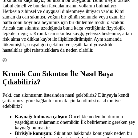
Sıkıntıdan kaçamayız; bu insani bir duygudur. Bunu meşru olarak
kabul etmeli ve bundan faydalanmanın yollarını bulmalıyız.
Herkesin zihinsel ve duygusal dinlenmeye ihtiyacı vardır. Kimi
zaman da can sıkıntısı, yoğun bir günün sonunda veya uzun bir
hafta sonu boyunca beynimiz için bir dinlenme modu olacaktır.
Ancak can sıkıntısı uzadığında buna karşı verdiğimiz fizyolojik
tepkiler değişir. Kronik can sıkıntısı kaygı, yetersiz beslenme, artan
risk alma ve dikkat kaybı ile ilişkilendirilmiştir. Aynı zamanda
tükenmişlik, sosyal geri çekilme ve çeşitli kardiyovasküler
hastalıklar gibi rahatsızlıklara da neden olabilir.
Kronik Can Sıkıntısı İle Nasıl Başa
Çıkabiliriz?
Peki, can sıkıntısının üstesinden nasıl gelebiliriz? Dünyayla kendi
şartlarımıza göre bağlantı kurmak için kendimizi nasıl motive
edebiliriz?
Kaynağı bulmaya çalışın:
Öncelikle neden bu durumu
yaşadığınızı anlamanız önemlidir. İlk belirlemeniz gereken şey
kaynağı bulmaktır.
Birisiyle konuşun:
Sıkıntınız hakkında konuşmak neden bu