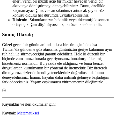
enerji verici bir müzik açıp bir miktar heyecan verici bir
aktiviteye dönüştürmeyi deneyebilirsiniz. Bunu, özellikle
kaçınamayacağınız ve can sıkıntınızı artıracak şeyler söz
konusu olduğu her durumda uygulayabilirsiniz.
Dinlenin
: Sıkıntılarınızın bitkinlik veya tükenmişlik sonucu
ortaya çıktığını düşünüyorsanız, bu özellikle önemlidir.
Sonuç Olarak;
Güzel geçen bir günün ardından kısa bir süre için bile olsa
Twitter’da gündeme göz atarsanız gününüzün geriye kalanının aynı
ruh hali ile sürmeyeceğini garanti edebiliriz. Hele ki düzenli bir
biçimde zamanınızı burada geçiriyorsanız bunalmış, tükenmiş
hissetmeniz normaldir. Bu yazıda ele aldığımız ve buna benzer
duygulardan kurtulmanın bir yöntemi de üretmektir. Biz üreterek
direniyoruz, sizler de kendi yetenekleriniz doğrultusunda bunu
deneyebilirsiniz. İnanın, hayatın daha anlamlı gelmeye başladığını
fark edeceksiniz. Yaşam coşkumuzu yitirmememiz dileğimizle…
Kaynaklar ve ileri okumalar için:
Kaynak:
Matematiksel