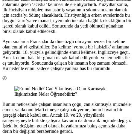
anlamına gelen ‘acedia’ kelimesi ile ele alıyorlardı. Yüzyıllar sonra,
ilk Hıristiyan rahipler, manastır iş yaşamının sıkıntısını tanımlamak
için acedia’yı ödünç alacaklardı. Hristiyanlığın erken evrelerinde bu
duygu Tanrı’ya ve manastır yeminlerine olan bağlılık eksikliğinin bir
işareti olarak kabul edildi. Sonucunda da yedi ölümcül günahtan
birisi olarak kabul edilecekti.
Aynı sıralarda Fransızlar da dine özgü olmayan benzer bir kelime
olan ennui’yi geliştirdiler. Bu kelime ‘yorucu bir halsizlik’ anlamına
geliyordu. 18. yüzyıla gelindiğinde ennui kelimesi İngilizceye geçti.
Ancak ennui hala bir günah olarak kabul ediliyordu ve tembellik ile
eş tutuluyordu. Sonucunda çalışan bir insanın boş zamanı olmazdı.
Bu nedenle ennui sadece çalışmayanlara has bir durumdu.
Bunun neticesinde çalışan insanların çoğu, can sıkıntısıyla mücadele
etmek ya da onu telafi etmeye çalışmak yerine, bunu hayatın bir
gerçeği olarak kabul etti. Ancak 19. ve 20. yüzyıllarda
sanayileşmeyle birlikte çalışma kavramı da dramatik biçimde değişti.
İşteki bu değişim, genel olarak hayatlarımıza bakış açımızda daha
derin bir değişimi beraberinde getirdi.