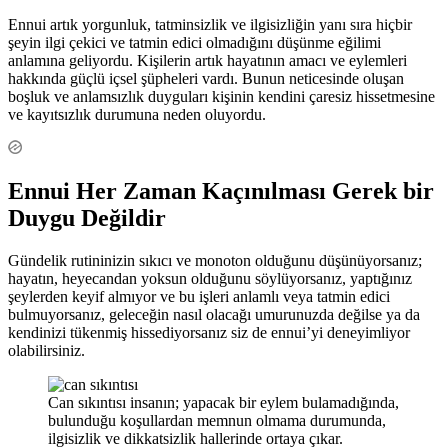
Ennui artık yorgunluk, tatminsizlik ve ilgisizliğin yanı sıra hiçbir
şeyin ilgi çekici ve tatmin edici olmadığını düşünme eğilimi
anlamına geliyordu. Kişilerin artık hayatının amacı ve eylemleri
hakkında güçlü içsel şüpheleri vardı. Bunun neticesinde oluşan
boşluk ve anlamsızlık duyguları kişinin kendini çaresiz hissetmesine
ve kayıtsızlık durumuna neden oluyordu.
Ennui Her Zaman Kaçınılması Gerek bir
Duygu Değildir
Gündelik rutininizin sıkıcı ve monoton olduğunu düşünüyorsanız;
hayatın, heyecandan yoksun olduğunu söylüyorsanız, yaptığınız
şeylerden keyif almıyor ve bu işleri anlamlı veya tatmin edici
bulmuyorsanız, geleceğin nasıl olacağı umurunuzda değilse ya da
kendinizi tükenmiş hissediyorsanız siz de ennui’yi deneyimliyor
olabilirsiniz.
Can sıkıntısı insanın; yapacak bir eylem bulamadığında,
bulunduğu koşullardan memnun olmama durumunda,
ilgisizlik ve dikkatsizlik hallerinde ortaya çıkar.