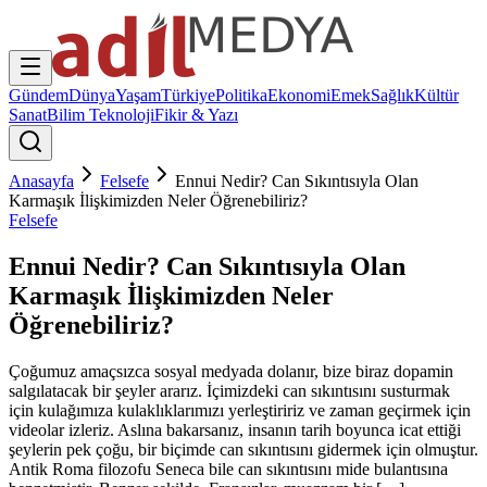
Gündem
Dünya
Yaşam
Türkiye
Politika
Ekonomi
Emek
Sağlık
Kültür
Sanat
Bilim Teknoloji
Fikir & Yazı
Anasayfa
Felsefe
Ennui Nedir? Can Sıkıntısıyla Olan
Karmaşık İlişkimizden Neler Öğrenebiliriz?
Felsefe
Ennui Nedir? Can Sıkıntısıyla Olan
Karmaşık İlişkimizden Neler
Öğrenebiliriz?
Çoğumuz amaçsızca sosyal medyada dolanır, bize biraz dopamin
salgılatacak bir şeyler ararız. İçimizdeki can sıkıntısını susturmak
için kulağımıza kulaklıklarımızı yerleştiririz ve zaman geçirmek için
videolar izleriz. Aslına bakarsanız, insanın tarih boyunca icat ettiği
şeylerin pek çoğu, bir biçimde can sıkıntısını gidermek için olmuştur.
Antik Roma filozofu Seneca bile can sıkıntısını mide bulantısına