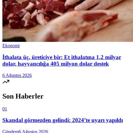
Ekonomi
İthalata üç, üreticiye bir: Et ithalatına 1,2 milyar
dolar, hayvancılığa 405 milyon dolar destek
6 Ağustos 2026
Son Haberler
01
Skandal görmezden gelindi: 2024’te uyarı yapıldı
Gündem
6 Ağustos 2026