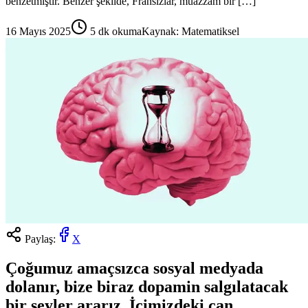
benzetmiştir. Benzer şekilde, Fransızlar, muazzam bir […]
16 Mayıs 2025
5
dk okuma
Kaynak:
Matematiksel
Paylaş:
X
Çoğumuz amaçsızca sosyal medyada
dolanır, bize biraz dopamin salgılatacak
bir şeyler ararız. İçimizdeki can