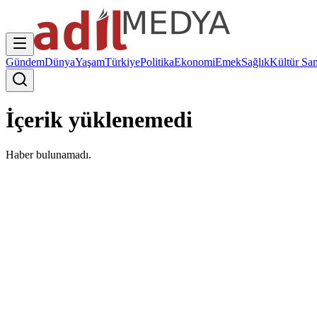
Gündem
Dünya
Yaşam
Türkiye
Politika
Ekonomi
Emek
Sağlık
Kültür San
İçerik yüklenemedi
Haber bulunamadı.