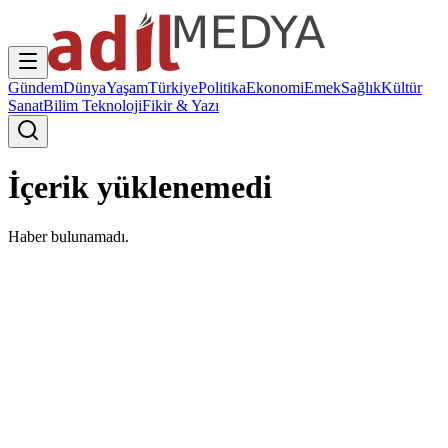
Gündem
Dünya
Yaşam
Türkiye
Politika
Ekonomi
Emek
Sağlık
Kültür
Sanat
Bilim Teknoloji
Fikir & Yazı
İçerik yüklenemedi
Haber bulunamadı.