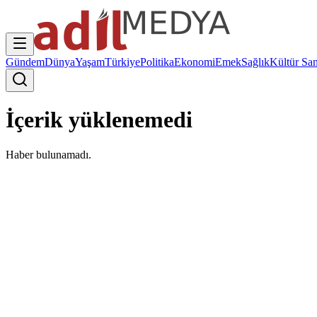
Gündem
Dünya
Yaşam
Türkiye
Politika
Ekonomi
Emek
Sağlık
Kültür San
İçerik yüklenemedi
Haber bulunamadı.