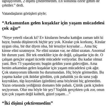
uğraşıyorum, 2 dişimi çektiremedim. En sonunda özele gittim de
çektiler.” dedi.
Vatandaşların görüşleri şöyle;
“Arkamızdan gelen kuşaklar için yaşam mücadelesi
çok ağır”
“Neye yeterli olacak ki? Ev kiralarını hesaba kattığın zaman tabi ki
hayır, bunda düşünecek hiçbir şey yok. Kiralar çok korkunç. Kiralar
uygun olsa, bir dur diyen olsa, bir teraziye koysalar… Ama hiç
kimse elini uzatmıyor. Ne elini uzatan var, ne dilini uzatan. Anormal
bir durum yani. Bir tek emekliler için de değil, çalışanlar için de. O
çalışan gençler asgari ücretle mücadele veriyorlar. Bu kadar olmaz
yani. Ben 73 yaşındayım; bugün geldim yarın gideceğim. Ama
benim arkamdan gelen kuşaklar için yaşam mücadelesi çok ağır.
Çok utanıyorum ülkenin bu durumundan. Hiç böyle görmedim. Bu
yaşıma kadar çok iktidar gördüm, çok pahalılık ya da sana yağı
kuyrukları, tüp kuyrukları (gördüm) ama böylesini hiç görmedim.
Yazın ortasında yediğimiz domates bile pahalı. Çürük çarık içinden
seçiyorsun. Olur mu böyle bir şey? Yaşlılık gerçekten çok zor, onun
için çok yaşam değil kaliteli, güzel yaşam…”
“İki dişimi çektiremedim”