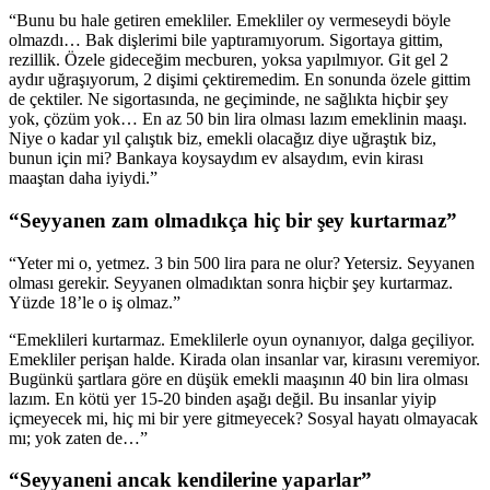
“Bunu bu hale getiren emekliler. Emekliler oy vermeseydi böyle
olmazdı… Bak dişlerimi bile yaptıramıyorum. Sigortaya gittim,
rezillik. Özele gideceğim mecburen, yoksa yapılmıyor. Git gel 2
aydır uğraşıyorum, 2 dişimi çektiremedim. En sonunda özele gittim
de çektiler. Ne sigortasında, ne geçiminde, ne sağlıkta hiçbir şey
yok, çözüm yok… En az 50 bin lira olması lazım emeklinin maaşı.
Niye o kadar yıl çalıştık biz, emekli olacağız diye uğraştık biz,
bunun için mi? Bankaya koysaydım ev alsaydım, evin kirası
maaştan daha iyiydi.”
“Seyyanen zam olmadıkça hiç bir şey kurtarmaz”
“Yeter mi o, yetmez. 3 bin 500 lira para ne olur? Yetersiz. Seyyanen
olması gerekir. Seyyanen olmadıktan sonra hiçbir şey kurtarmaz.
Yüzde 18’le o iş olmaz.”
“Emeklileri kurtarmaz. Emeklilerle oyun oynanıyor, dalga geçiliyor.
Emekliler perişan halde. Kirada olan insanlar var, kirasını veremiyor.
Bugünkü şartlara göre en düşük emekli maaşının 40 bin lira olması
lazım. En kötü yer 15-20 binden aşağı değil. Bu insanlar yiyip
içmeyecek mi, hiç mi bir yere gitmeyecek? Sosyal hayatı olmayacak
mı; yok zaten de…”
“Seyyaneni ancak kendilerine yaparlar”