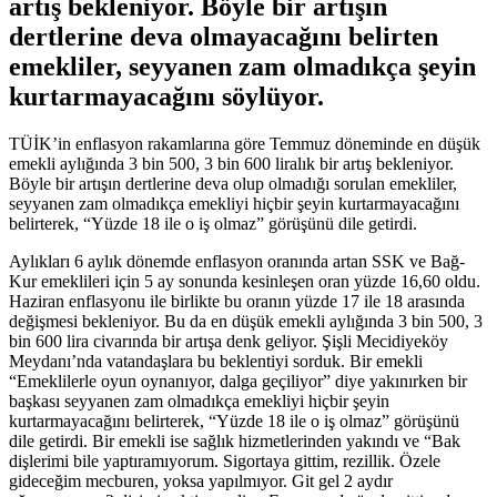
artış bekleniyor. Böyle bir artışın
dertlerine deva olmayacağını belirten
emekliler, seyyanen zam olmadıkça şeyin
kurtarmayacağını söylüyor.
TÜİK’in enflasyon rakamlarına göre Temmuz döneminde en düşük
emekli aylığında 3 bin 500, 3 bin 600 liralık bir artış bekleniyor.
Böyle bir artışın dertlerine deva olup olmadığı sorulan emekliler,
seyyanen zam olmadıkça emekliyi hiçbir şeyin kurtarmayacağını
belirterek, “Yüzde 18 ile o iş olmaz” görüşünü dile getirdi.
Aylıkları 6 aylık dönemde enflasyon oranında artan SSK ve Bağ-
Kur emeklileri için 5 ay sonunda kesinleşen oran yüzde 16,60 oldu.
Haziran enflasyonu ile birlikte bu oranın yüzde 17 ile 18 arasında
değişmesi bekleniyor. Bu da en düşük emekli aylığında 3 bin 500, 3
bin 600 lira civarında bir artışa denk geliyor. Şişli Mecidiyeköy
Meydanı’nda vatandaşlara bu beklentiyi sorduk. Bir emekli
“Emeklilerle oyun oynanıyor, dalga geçiliyor” diye yakınırken bir
başkası seyyanen zam olmadıkça emekliyi hiçbir şeyin
kurtarmayacağını belirterek, “Yüzde 18 ile o iş olmaz” görüşünü
dile getirdi. Bir emekli ise sağlık hizmetlerinden yakındı ve “Bak
dişlerimi bile yaptıramıyorum. Sigortaya gittim, rezillik. Özele
gideceğim mecburen, yoksa yapılmıyor. Git gel 2 aydır