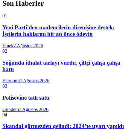
Son Haberler
01
Yeni Parti’den madencilerin direnişine destek:
İşçilerin haklarını bir an önce ödeyin
Emek
7 Ağustos 2026
02
Soğanda ithalat tarlayı vurdu, çiftçi çalışa çalışa
battı
Ekonomi
7 Ağustos 2026
03
Polisevine tatlı sattı
Gündem
7 Ağustos 2026
04
Skandal görmezden gelindi: 2024’te uyarı yapıldı