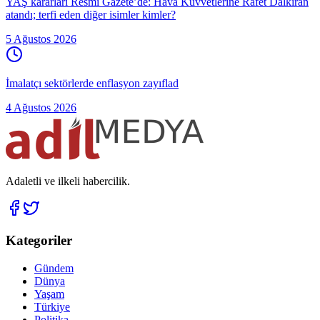
YAŞ kararları Resmi Gazete’de: Hava Kuvvetlerine Rafet Dalkıran
atandı; terfi eden diğer isimler kimler?
5 Ağustos 2026
İmalatçı sektörlerde enflasyon zayıflad
4 Ağustos 2026
Adaletli ve ilkeli habercilik.
Kategoriler
Gündem
Dünya
Yaşam
Türkiye
Politika