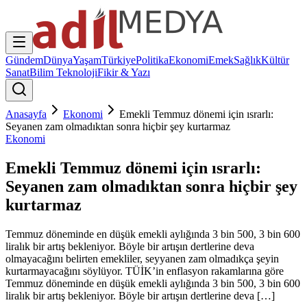
Gündem
Dünya
Yaşam
Türkiye
Politika
Ekonomi
Emek
Sağlık
Kültür
Sanat
Bilim Teknoloji
Fikir & Yazı
Anasayfa
Ekonomi
Emekli Temmuz dönemi için ısrarlı:
Seyanen zam olmadıktan sonra hiçbir şey kurtarmaz
Ekonomi
Emekli Temmuz dönemi için ısrarlı:
Seyanen zam olmadıktan sonra hiçbir şey
kurtarmaz
Temmuz döneminde en düşük emekli aylığında 3 bin 500, 3 bin 600
liralık bir artış bekleniyor. Böyle bir artışın dertlerine deva
olmayacağını belirten emekliler, seyyanen zam olmadıkça şeyin
kurtarmayacağını söylüyor. TÜİK’in enflasyon rakamlarına göre
Temmuz döneminde en düşük emekli aylığında 3 bin 500, 3 bin 600
liralık bir artış bekleniyor. Böyle bir artışın dertlerine deva […]