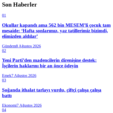
Son Haberler
01
Okullar kapandı ama 562 bin MESEM’li çocuk tam
mesaide: ‘Hafta sonlarımız, yaz tatillerimiz bizimdi,
elimizden aldılar’
Gündem
8 Ağustos 2026
02
Yeni Parti’den madencilerin direnişine destek:
İşçilerin haklarını bir an önce ödeyin
Emek
7 Ağustos 2026
03
Soğanda ithalat tarlayı vurdu, çiftçi çalışa çalışa
battı
Ekonomi
7 Ağustos 2026
04