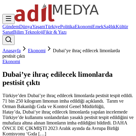
Gündem
Dünya
Yaşam
Türkiye
Politika
Ekonomi
Emek
Sağlık
Kültür
Sanat
Bilim Teknoloji
Fikir & Yazı
Anasayfa
Ekonomi
Dubai’ye ihraç edilecek limonlarda
pestisit çıktı
Ekonomi
Dubai’ye ihraç edilecek limonlarda
pestisit çıktı
Türkiye’den Dubai’ye ihraç edilecek limonlarda pestisit tespit edildi.
71 bin 250 kilogram limonun imha edildiği açıklandı. Tarım ve
Orman Bakanlığı Gıda ve Kontrol Genel Müdürlüğü,
Hatay’da, Dubai‘ye ihraç edilecek limonlarda yapılan incelemede
Türkiye’de kullanımı sonlandırılan yasaklı pestisit tespit edildiğini ve
muhafaza altına alınan limonların imha edildiğini bildirdi. DAHA
ÖNCE DE ÇIKMIŞTI 2023 Aralık ayında da Avrupa Birliği
Komisyonu ‘Gıda […]