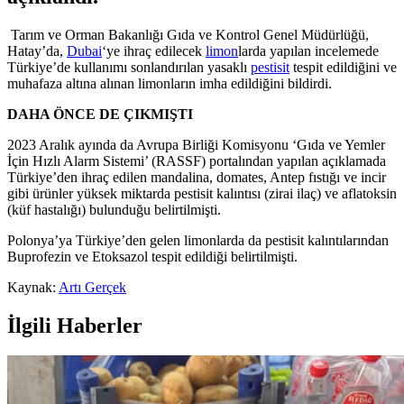
Tarım ve Orman Bakanlığı Gıda ve Kontrol Genel Müdürlüğü,
Hatay’da,
Dubai
‘ye ihraç edilecek
limon
larda yapılan incelemede
Türkiye’de kullanımı sonlandırılan yasaklı
pestisit
tespit edildiğini ve
muhafaza altına alınan limonların imha edildiğini bildirdi.
DAHA ÖNCE DE ÇIKMIŞTI
2023 Aralık ayında da Avrupa Birliği Komisyonu ‘Gıda ve Yemler
İçin Hızlı Alarm Sistemi’ (RASSF) portalından yapılan açıklamada
Türkiye’den ihraç edilen mandalina, domates, Antep fıstığı ve incir
gibi ürünler yüksek miktarda pestisit kalıntısı (zirai ilaç) ve aflatoksin
(küf hastalığı) bulunduğu belirtilmişti.
Polonya’ya Türkiye’den gelen limonlarda da pestisit kalıntılarından
Buprofezin ve Etoksazol tespit edildiği belirtilmişti.
Kaynak:
Artı Gerçek
İlgili Haberler