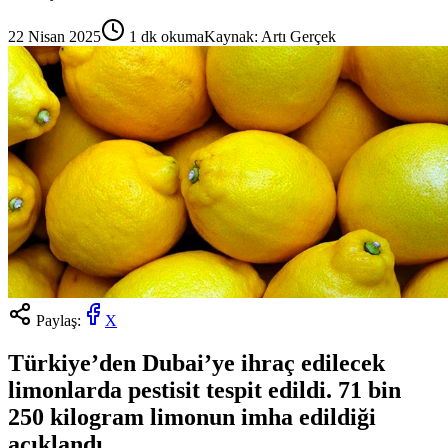
22 Nisan 2025
1
dk okuma
Kaynak:
Artı Gerçek
Paylaş:
X
Türkiye’den Dubai’ye ihraç edilecek
limonlarda pestisit tespit edildi. 71 bin
250 kilogram limonun imha edildiği
açıklandı.