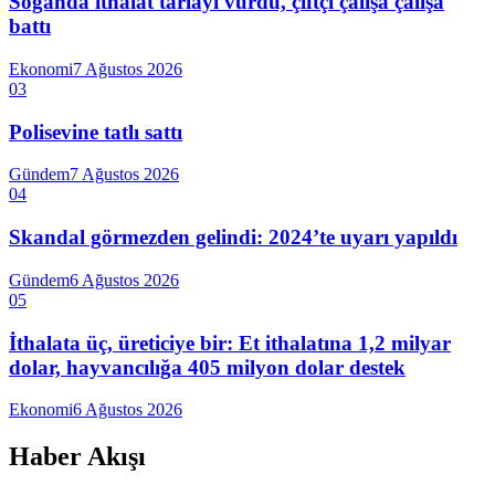
Soğanda ithalat tarlayı vurdu, çiftçi çalışa çalışa
battı
Ekonomi
7 Ağustos 2026
03
Polisevine tatlı sattı
Gündem
7 Ağustos 2026
04
Skandal görmezden gelindi: 2024’te uyarı yapıldı
Gündem
6 Ağustos 2026
05
İthalata üç, üreticiye bir: Et ithalatına 1,2 milyar
dolar, hayvancılığa 405 milyon dolar destek
Ekonomi
6 Ağustos 2026
Haber Akışı