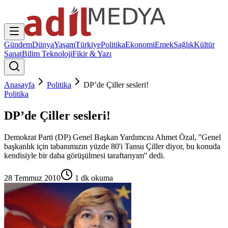
Gündem
Dünya
Yaşam
Türkiye
Politika
Ekonomi
Emek
Sağlık
Kültür
Sanat
Bilim Teknoloji
Fikir & Yazı
Anasayfa
Politika
DP’de Çiller sesleri!
Politika
DP’de Çiller sesleri!
Demokrat Parti (DP) Genel Başkan Yardımcısı Ahmet Özal, ''Genel
başkanlık için tabanımızın yüzde 80'i Tansu Çiller diyor, bu konuda
kendisiyle bir daha görüşülmesi taraftarıyım'' dedi.
28 Temmuz 2010
1
dk okuma