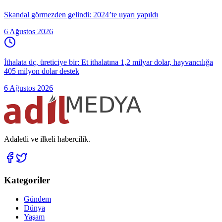
Skandal görmezden gelindi: 2024’te uyarı yapıldı
6 Ağustos 2026
İthalata üç, üreticiye bir: Et ithalatına 1,2 milyar dolar, hayvancılığa
405 milyon dolar destek
6 Ağustos 2026
Adaletli ve ilkeli habercilik.
Kategoriler
Gündem
Dünya
Yaşam