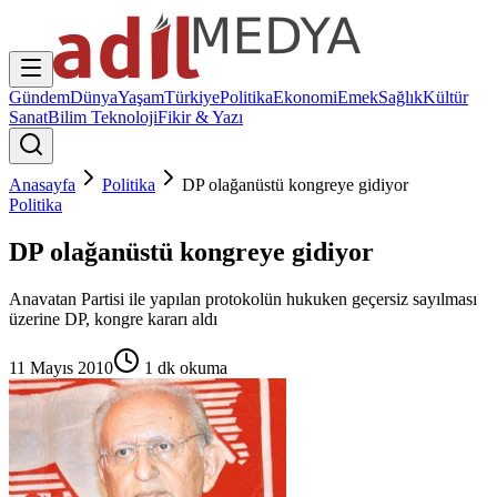
Gündem
Dünya
Yaşam
Türkiye
Politika
Ekonomi
Emek
Sağlık
Kültür
Sanat
Bilim Teknoloji
Fikir & Yazı
Anasayfa
Politika
DP olağanüstü kongreye gidiyor
Politika
DP olağanüstü kongreye gidiyor
Anavatan Partisi ile yapılan protokolün hukuken geçersiz sayılması
üzerine DP, kongre kararı aldı
11 Mayıs 2010
1
dk okuma