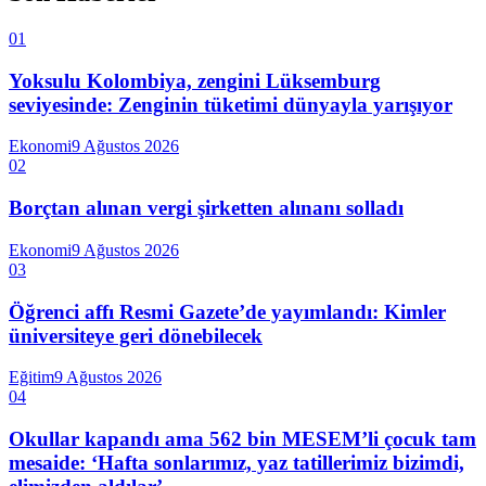
01
Yoksulu Kolombiya, zengini Lüksemburg
seviyesinde: Zenginin tüketimi dünyayla yarışıyor
Ekonomi
9 Ağustos 2026
02
Borçtan alınan vergi şirketten alınanı solladı
Ekonomi
9 Ağustos 2026
03
Öğrenci affı Resmi Gazete’de yayımlandı: Kimler
üniversiteye geri dönebilecek
Eğitim
9 Ağustos 2026
04
Okullar kapandı ama 562 bin MESEM’li çocuk tam
mesaide: ‘Hafta sonlarımız, yaz tatillerimiz bizimdi,