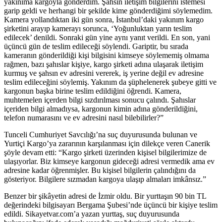
yakınıma kargoyla gönderdim. Şahsın iletişim bilgilerini istemesi
garip geldi ve herhangi bir şekilde kime gönderdiğimi söylemedim.
Kamera yollandıktan iki gün sonra, İstanbul’daki yakınım kargo
şirketini arayıp kamerayı sorunca, ‘Yoğunluktan yarın teslim
edilecek’ denildi. Sonraki gün yine aynı yanıt verildi. En son, yani
üçüncü gün de teslim edileceği söylendi. Gariptir, bu sırada
kameranın gönderildiği kişi bilgisini kimseye söylememiş olmama
rağmen, bazı şahıslar kişiye, kargo şirketi adına ulaşarak iletişim
kurmuş ve şahsın ev adresini vererek, iş yerine değil ev adresine
teslim edileceğini söylemiş. Yakınım da şüphelenerek şubeye gitti ve
kargonun başka birine teslim edildiğini öğrendi. Kamera,
muhtemelen içerden bilgi sızdırılması sonucu çalındı. Şahıslar
içeriden bilgi almadıysa, kargonun kimin adına gönderildiğini,
telefon numarasını ve ev adresini nasıl bilebilirler?”
Tunceli Cumhuriyet Savcılığı’na suç duyurusunda bulunan ve
Yurtiçi Kargo’ya zararının karşılanması için dilekçe veren Canerik
şöyle devam etti: “Kargo şirketi üzerinden kişisel bilgilerimize de
ulaşıyorlar. Biz kimseye kargonun gideceği adresi vermedik ama ev
adresine kadar öğrenmişler. Bu kişisel bilgilerin çalındığını da
gösteriyor. Bilgilere sızmadan kargoya ulaşıp almaları imkânsız.”
Benzer bir şikâyetin adresi de İzmir oldu. Bir yurttaşın 90 bin TL
değerindeki bilgisayarı Bergama Şubesi’nde üçüncü bir kişiye teslim
edildi. Sikayetvar.com’a yazan yurttaş, suç duyurusunda