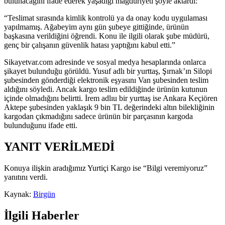
bulunacağını ifade ederek yaşadığı mağduriyeti şöyle aktardı:
“Teslimat sırasında kimlik kontrolü ya da onay kodu uygulaması
yapılmamış. Ağabeyim aynı gün şubeye gittiğinde, ürünün
başkasına verildiğini öğrendi. Konu ile ilgili olarak şube müdürü,
genç bir çalışanın güvenlik hatası yaptığını kabul etti.”
Sikayetvar.com adresinde ve sosyal medya hesaplarında onlarca
şikayet bulunduğu görüldü. Yusuf adlı bir yurttaş, Şırnak’ın Silopi
şubesinden gönderdiği elektronik eşyasını Van şubesinden teslim
aldığını söyledi. Ancak kargo teslim edildiğinde ürünün kutunun
içinde olmadığını belirtti. İrem adlıu bir yurttaş ise Ankara Keçiören
Aktepe şubesinden yaklaşık 9 bin TL değerindeki altın bilekliğinin
kargodan çıkmadığını sadece ürünün bir parçasının kargoda
bulunduğunu ifade etti.
YANIT VERİLMEDİ
Konuya ilişkin aradığımız Yurtiçi Kargo ise “Bilgi veremiyoruz”
yanıtını verdi.
Kaynak:
Birgün
İlgili Haberler