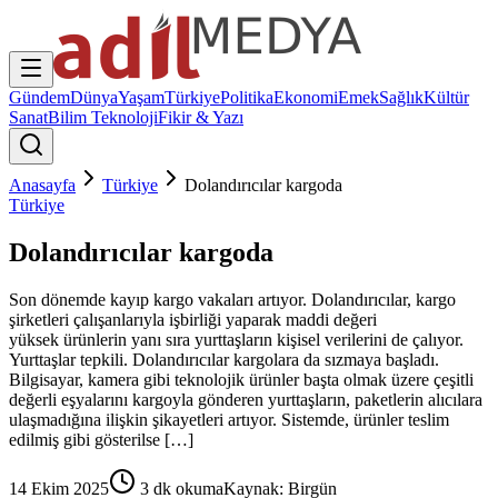
Gündem
Dünya
Yaşam
Türkiye
Politika
Ekonomi
Emek
Sağlık
Kültür
Sanat
Bilim Teknoloji
Fikir & Yazı
Anasayfa
Türkiye
Dolandırıcılar kargoda
Türkiye
Dolandırıcılar kargoda
Son dönemde kayıp kargo vakaları artıyor. Dolandırıcılar, kargo
şirketleri çalışanlarıyla işbirliği yaparak maddi değeri
yüksek ürünlerin yanı sıra yurttaşların kişisel verilerini de çalıyor.
Yurttaşlar tepkili. Dolandırıcılar kargolara da sızmaya başladı.
Bilgisayar, kamera gibi teknolojik ürünler başta olmak üzere çeşitli
değerli eşyalarını kargoyla gönderen yurttaşların, paketlerin alıcılara
ulaşmadığına ilişkin şikayetleri artıyor. Sistemde, ürünler teslim
edilmiş gibi gösterilse […]
14 Ekim 2025
3
dk okuma
Kaynak:
Birgün