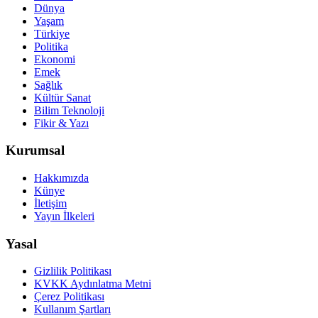
Dünya
Yaşam
Türkiye
Politika
Ekonomi
Emek
Sağlık
Kültür Sanat
Bilim Teknoloji
Fikir & Yazı
Kurumsal
Hakkımızda
Künye
İletişim
Yayın İlkeleri
Yasal
Gizlilik Politikası
KVKK Aydınlatma Metni
Çerez Politikası
Kullanım Şartları