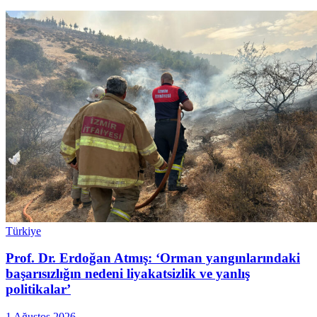
Türkiye
Prof. Dr. Erdoğan Atmış: ‘Orman yangınlarındaki
başarısızlığın nedeni liyakatsizlik ve yanlış
politikalar’
1 Ağustos 2026