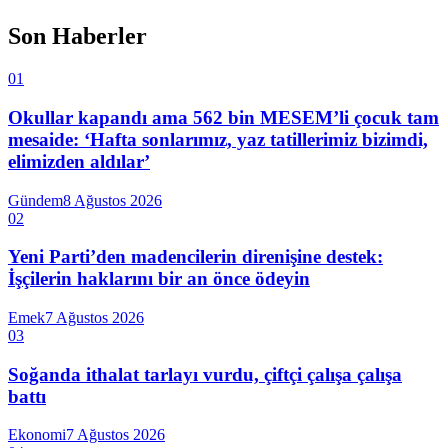
Son Haberler
01
Okullar kapandı ama 562 bin MESEM’li çocuk tam
mesaide: ‘Hafta sonlarımız, yaz tatillerimiz bizimdi,
elimizden aldılar’
Gündem
8 Ağustos 2026
02
Yeni Parti’den madencilerin direnişine destek:
İşçilerin haklarını bir an önce ödeyin
Emek
7 Ağustos 2026
03
Soğanda ithalat tarlayı vurdu, çiftçi çalışa çalışa
battı
Ekonomi
7 Ağustos 2026