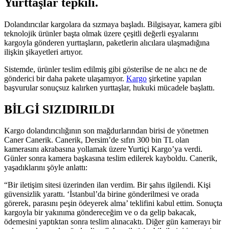
Yurttaşlar tepkili.
Dolandırıcılar kargolara da sızmaya başladı. Bilgisayar, kamera gibi
teknolojik ürünler başta olmak üzere çeşitli değerli eşyalarını
kargoyla gönderen yurttaşların, paketlerin alıcılara ulaşmadığına
ilişkin şikayetleri artıyor.
Sistemde, ürünler teslim edilmiş gibi gösterilse de ne alıcı ne de
gönderici bir daha pakete ulaşamıyor.
Kargo
şirketine yapılan
başvurular sonuçsuz kalırken yurttaşlar, hukuki mücadele başlattı.
BİLGİ SIZIDIRILDI
Kargo dolandırıcılığının son mağdurlarından birisi de yönetmen
Caner Canerik. Canerik, Dersim’de sıfırı 300 bin TL olan
kamerasını akrabasına yollamak üzere Yurtiçi Kargo’ya verdi.
Günler sonra kamera başkasına teslim edilerek kayboldu. Canerik,
yaşadıklarını şöyle anlattı:
“Bir iletişim sitesi üzerinden ilan verdim. Bir şahıs ilgilendi. Kişi
güvensizlik yarattı. ‘İstanbul’da birine gönderilmesi ve orada
görerek, parasını peşin ödeyerek alma’ teklifini kabul ettim. Sonuçta
kargoyla bir yakınıma göndereceğim ve o da gelip bakacak,
ödemesini yaptıktan sonra teslim alınacaktı. Diğer gün kamerayı bir