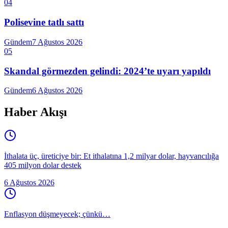
04
Polisevine tatlı sattı
Gündem
7 Ağustos 2026
05
Skandal görmezden gelindi: 2024’te uyarı yapıldı
Gündem
6 Ağustos 2026
Haber Akışı
İthalata üç, üreticiye bir: Et ithalatına 1,2 milyar dolar, hayvancılığa
405 milyon dolar destek
6 Ağustos 2026
Enflasyon düşmeyecek; çünkü…