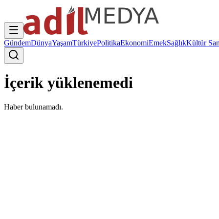
Gündem
Dünya
Yaşam
Türkiye
Politika
Ekonomi
Emek
Sağlık
Kültür San
İçerik yüklenemedi
Haber bulunamadı.