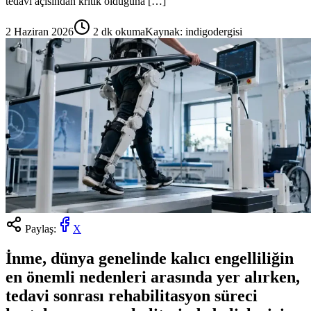
tedavi açısından kritik olduğuna […]
2 Haziran 2026
2
dk okuma
Kaynak:
indigodergisi
Paylaş:
X
İnme, dünya genelinde kalıcı engelliliğin
en önemli nedenleri arasında yer alırken,
tedavi sonrası rehabilitasyon süreci