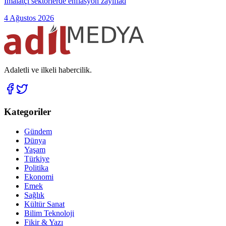
İmalatçı sektörlerde enflasyon zayıflad
4 Ağustos 2026
Adaletli ve ilkeli habercilik.
Kategoriler
Gündem
Dünya
Yaşam
Türkiye
Politika
Ekonomi
Emek
Sağlık
Kültür Sanat
Bilim Teknoloji
Fikir & Yazı