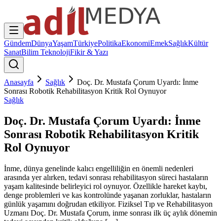
Gündem
Dünya
Yaşam
Türkiye
Politika
Ekonomi
Emek
Sağlık
Kültür
Sanat
Bilim Teknoloji
Fikir & Yazı
Anasayfa
Sağlık
Doç. Dr. Mustafa Çorum Uyardı: İnme
Sonrası Robotik Rehabilitasyon Kritik Rol Oynuyor
Sağlık
Doç. Dr. Mustafa Çorum Uyardı: İnme
Sonrası Robotik Rehabilitasyon Kritik
Rol Oynuyor
İnme, dünya genelinde kalıcı engelliliğin en önemli nedenleri
arasında yer alırken, tedavi sonrası rehabilitasyon süreci hastaların
yaşam kalitesinde belirleyici rol oynuyor. Özellikle hareket kaybı,
denge problemleri ve kas kontrolünde yaşanan zorluklar, hastaların
günlük yaşamını doğrudan etkiliyor. Fiziksel Tıp ve Rehabilitasyon
Uzmanı Doç. Dr. Mustafa Çorum, inme sonrası ilk üç aylık dönemin