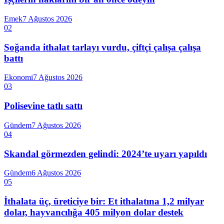
Emek
7 Ağustos 2026
02
Soğanda ithalat tarlayı vurdu, çiftçi çalışa çalışa
battı
Ekonomi
7 Ağustos 2026
03
Polisevine tatlı sattı
Gündem
7 Ağustos 2026
04
Skandal görmezden gelindi: 2024’te uyarı yapıldı
Gündem
6 Ağustos 2026
05
İthalata üç, üreticiye bir: Et ithalatına 1,2 milyar
dolar, hayvancılığa 405 milyon dolar destek