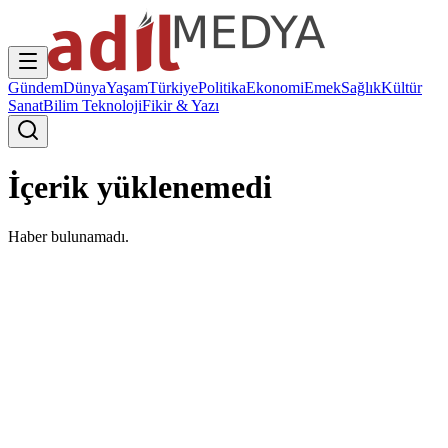
Gündem
Dünya
Yaşam
Türkiye
Politika
Ekonomi
Emek
Sağlık
Kültür
Sanat
Bilim Teknoloji
Fikir & Yazı
İçerik yüklenemedi
Haber bulunamadı.