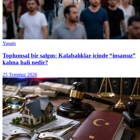
Yaşam
Toplumsal bir salgın: Kalabalıklar içinde “insansız”
kalma hali nedir?
25 Temmuz 2026