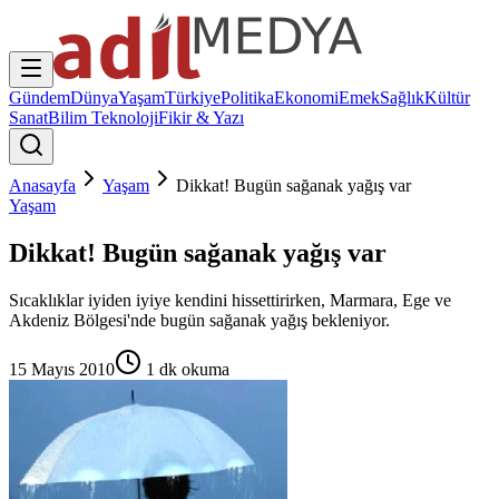
Gündem
Dünya
Yaşam
Türkiye
Politika
Ekonomi
Emek
Sağlık
Kültür
Sanat
Bilim Teknoloji
Fikir & Yazı
Anasayfa
Yaşam
Dikkat! Bugün sağanak yağış var
Yaşam
Dikkat! Bugün sağanak yağış var
Sıcaklıklar iyiden iyiye kendini hissettirirken, Marmara, Ege ve
Akdeniz Bölgesi'nde bugün sağanak yağış bekleniyor.
15 Mayıs 2010
1
dk okuma