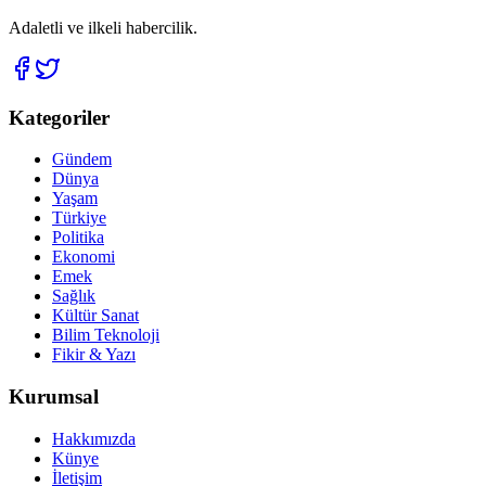
Adaletli ve ilkeli habercilik.
Kategoriler
Gündem
Dünya
Yaşam
Türkiye
Politika
Ekonomi
Emek
Sağlık
Kültür Sanat
Bilim Teknoloji
Fikir & Yazı
Kurumsal
Hakkımızda
Künye
İletişim