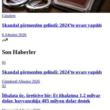
Gündem
Skandal görmezden gelindi: 2024’te uyarı yapıldı
6 Ağustos 2026
Son Haberler
01
Skandal görmezden gelindi: 2024’te uyarı yapıldı
Gündem
6 Ağustos 2026
02
İthalata üç, üreticiye bir: Et ithalatına 1,2 milyar
dolar, hayvancılığa 405 milyon dolar destek