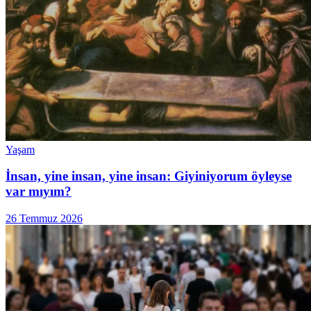
Yaşam
İnsan, yine insan, yine insan: Giyiniyorum öyleyse
var mıyım?
26 Temmuz 2026