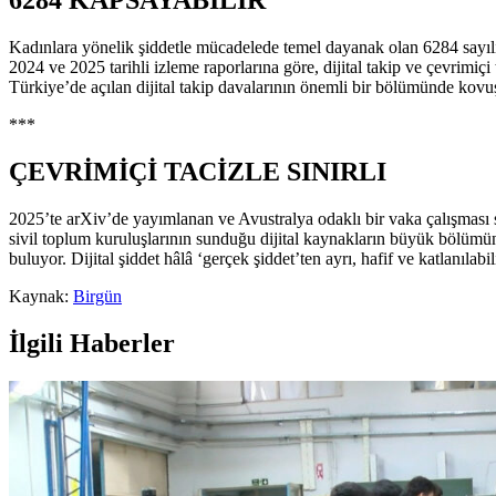
6284 KAPSAYABİLİR
Kadınlara yönelik şiddetle mücadelede temel dayanak olan 6284 sayılı
2024 ve 2025 tarihli izleme raporlarına göre, dijital takip ve çevrimiçi
Türkiye’de açılan dijital takip davalarının önemli bir bölümünde kovuş
***
ÇEVRİMİÇİ TACİZLE SINIRLI
2025’te arXiv’de yayımlanan ve Avustralya odaklı bir vaka çalışması s
sivil toplum kuruluşlarının sunduğu dijital kaynakların büyük bölümünün
buluyor. Dijital şiddet hâlâ ‘gerçek şiddet’ten ayrı, hafif ve katlanılab
Kaynak:
Birgün
İlgili Haberler