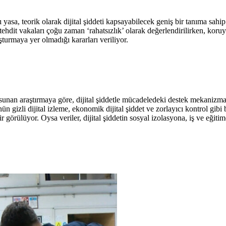
 yasa, teorik olarak dijital şiddeti kapsayabilecek geniş bir tanıma s
 tehdit vakaları çoğu zaman ‘rahatsızlık’ olarak değerlendirilirken, koru
turmaya yer olmadığı kararları veriliyor.
unan araştırmaya göre, dijital şiddetle mücadeledeki destek mekanizmal
 gizli dijital izleme, ekonomik dijital şiddet ve zorlayıcı kontrol gibi 
ilir görülüyor. Oysa veriler, dijital şiddetin sosyal izolasyona, iş ve eği