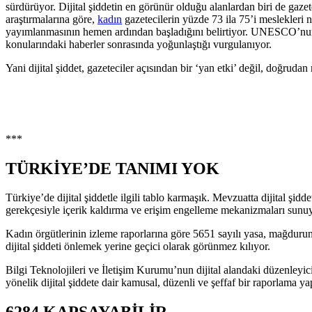
sürdürüyor. Dijital şiddetin en görünür olduğu alanlardan biri de g
araştırmalarına göre,
kadın
gazetecilerin yüzde 73 ila 75’i meslekleri n
yayımlanmasının hemen ardından başladığını belirtiyor. UNESCO’nun bu r
konularındaki haberler sonrasında yoğunlaştığı vurgulanıyor.
Yani dijital şiddet, gazeteciler açısından bir ‘yan etki’ değil, doğrudan 
***
TÜRKİYE’DE TANIMI YOK
Türkiye’de dijital şiddetle ilgili tablo karmaşık. Mevzuatta dijital ş
gerekçesiyle içerik kaldırma ve erişim engelleme mekanizmaları sunuyo
Kadın örgütlerinin izleme raporlarına göre 5651 sayılı yasa, mağdurun om
dijital şiddeti önlemek yerine geçici olarak görünmez kılıyor.
Bilgi Teknolojileri ve İletişim Kurumu’nun dijital alandaki düzenleyic
yönelik dijital şiddete dair kamusal, düzenli ve şeffaf bir raporlama ya