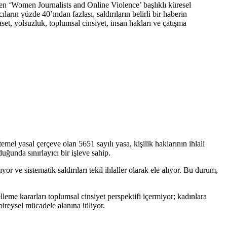
en ‘Women Journalists and Online Violence’ başlıklı küresel
arın yüzde 40’ından fazlası, saldırıların belirli bir haberin
et, yolsuzluk, toplumsal cinsiyet, insan hakları ve çatışma
emel yasal çerçeve olan 5651 sayılı yasa, kişilik haklarının ihlali
ğunda sınırlayıcı bir işleve sahip.
r ve sistematik saldırıları tekil ihlaller olarak ele alıyor. Bu durum,
leme kararları toplumsal cinsiyet perspektifi içermiyor; kadınlara
bireysel mücadele alanına itiliyor.