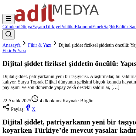
Gündem
Dünya
Yaşam
Türkiye
Politika
Ekonomi
Emek
Sağlık
Kültür San
Anasayfa
Fikir & Yazı
Dijital şiddet fiziksel şiddetin öncülü: Ya
Fikir & Yazı
Dijital şiddet fiziksel şiddetin öncülü: Yapı
Dijital şiddet, patriyarkanın yeni bir taşıyıcısı. Araştırmalar, bu sald
kalıyor. Sarya Toprak Dijital dünyanın gelişimi birçok konuda hayatımızı
paylaşımı ve son dönemde yapay zekâ destekli saldırılar, […]
22 Aralık 2025
4
dk okuma
Kaynak:
Birgün
Paylaş:
X
Dijital şiddet, patriyarkanın yeni bir taşıy
koyarken Türkiye’de mevcut yasalar kadınla