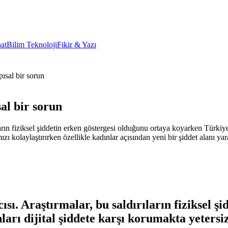
at
Bilim Teknoloji
Fikir & Yazı
pısal bir sorun
sal bir sorun
ırıların fiziksel şiddetin erken göstergesi olduğunu ortaya koyarken Türki
 kolaylaştırırken özellikle kadınlar açısından yeni bir şiddet alanı yara
ıcısı. Araştırmalar, bu saldırıların fiziksel 
rı dijital şiddete karşı korumakta yetersiz