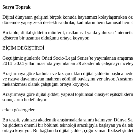
Sarya Toprak
Dijital dünyanın gelişimi birçok konuda hayatımızı kolaylaştırırken öz
dönemde yapay zekâ destekli saldırılar, kadınların hem kamusal hem öze
Bu tablo, dijital şiddetin münferit, rastlantısal ya da yalnızca ‘internetl
gösteren bir uzantısı olduğunu ortaya koyuyor.
BİÇİM DEĞİŞTİRDİ
Geçtiğimiz günlerde Oñati Socio-Legal Series’te yayımlanan araştırmaya 
2014–2024 yılları arasında yayımlanan 28 akademik çalışmayı inceleyere
Araştırmaya göre kadınlar ve kız çocukları dijital şiddetin başlıca hedef
ve rızaya dayanmayan mahrem görüntü paylaşımı yer alıyor. Araştırma, b
mekanizması olarak çalıştığını ortaya koyuyor.
Araştırmaya göre dijital şiddet, yapısal toplumsal cinsiyet eşitsizlik
sonuçlarını hedef alıyor.
erken göstergeler
Bu tespit, yalnızca akademik araştırmalarla sınırlı kalmıyor. Dünya Sa
bu şiddetin önemli bir bölümü teknoloji aracılığıyla başlayan ya da teknol
ortaya koyuyor. Bu bağlamda dijital şiddet, çoğu zaman fiziksel şiddet