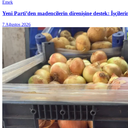
Emek
Yeni Parti’den madencilerin direnişine destek: İşçiler
7 Ağustos 2026