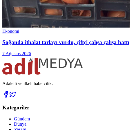
Ekonomi
Soğanda ithalat tarlayı vurdu, çiftçi çalışa çalışa battı
7 Ağustos 2026
Adaletli ve ilkeli habercilik.
Kategoriler
Gündem
Dünya
Yaşam