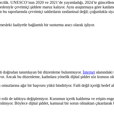
azetecilik. UNESCO’nun 2020 ve 2021’de yayımladığı, 2024’te güncellen
edeniyle çevrimiçi şiddete maruz kalıyor. Aynı araştırmaya göre katılımcıl
aporlarında çevrimiçi saldırıların rastlantısal değil; çoğunlukla siyas
mesleki faaliyetle bağlantılı bir susturma aracı olarak işliyor.
iddeti doğrudan tanımlayan bir düzenleme bulunmuyor.
İnternet
alanındaki t
r. Ancak bu düzenleme, kadınlara yönelik dijital şiddet söz konusu oldu
uzlarına ağır bir başvuru yükü bindiriyor. Faili değil içeriği hedef alıyo
i rolü de tabloyu değiştirmiyor. Kurumun içerik kaldırma ve erişim engel
pılmıyor. Böylece dijital şiddet, kamusal bir sorun olmaktan çıkarılarak 