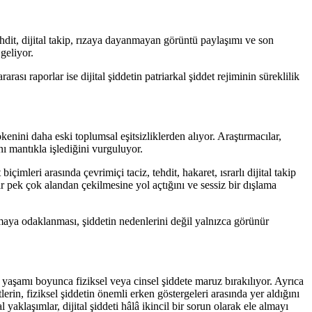
ehdit, dijital takip, rızaya dayanmayan görüntü paylaşımı ve son
geliyor.
arası raporlar ise dijital şiddetin patriarkal şiddet rejiminin süreklilik
enini daha eski toplumsal eşitsizliklerden alıyor. Araştırmacılar,
nı mantıkla işlediğini vurguluyor.
imleri arasında çevrimiçi taciz, tehdit, hakaret, ısrarlı dijital takip
r pek çok alandan çekilmesine yol açtığını ve sessiz bir dışlama
ırmaya odaklanması, şiddetin nedenlerini değil yalnızca görünür
 yaşamı boyunca fiziksel veya cinsel şiddete maruz bırakılıyor. Ayrıca
tlerin, fiziksel şiddetin önemli erken göstergeleri arasında yer aldığını
klaşımlar, dijital şiddeti hâlâ ikincil bir sorun olarak ele almayı