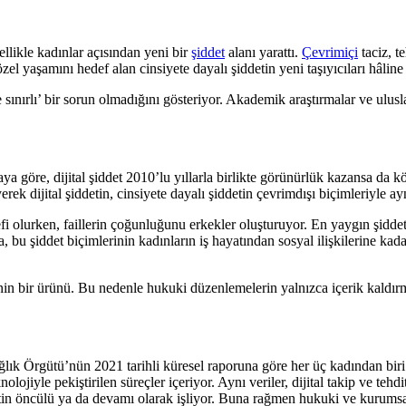
ellikle kadınlar açısından yeni bir
şiddet
alanı yarattı.
Çevrimiçi
taciz, t
l yaşamını hedef alan cinsiyete dayalı şiddetin yeni taşıyıcıları hâline 
e sınırlı’ bir sorun olmadığını gösteriyor. Akademik araştırmalar ve uluslar
göre, dijital şiddet 2010’lu yıllarla birlikte görünürlük kazansa da kök
k dijital şiddetin, cinsiyete dayalı şiddetin çevrimdışı biçimleriyle ay
i olurken, faillerin çoğunluğunu erkekler oluşturuyor. En yaygın şiddet biç
u şiddet biçimlerinin kadınların iş hayatından sosyal ilişkilerine kada
lerinin bir ürünü. Bu nedenle hukuki düzenlemelerin yalnızca içerik kald
ğlık Örgütü’nün 2021 tarihli küresel raporuna göre her üç kadından biri
ojiyle pekiştirilen süreçler içeriyor. Aynı veriler, dijital takip ve tehdi
in öncülü ya da devamı olarak işliyor. Buna rağmen hukuki ve kurumsal ya