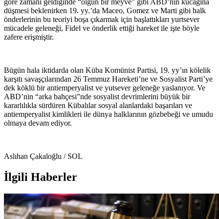
göre zamanı geldiğinde “olgun bir meyve” gibi ABD’nin kucağına
düşmesi beklenirken 19. yy.’da Maceo, Gomez ve Marti gibi halk
önderlerinin bu teoriyi boşa çıkarmak için başlattıkları yurtsever
mücadele geleneği, Fidel ve önderlik ettiği hareket ile işte böyle
zafere erişmiştir.
Bügün hala iktidarda olan Küba Komünist Partisi, 19. yy’ın kölelik
karşıtı savaşçılarından 26 Temmuz Hareketi’ne ve Sosyalist Parti’ye
dek köklü bir antiemperyalist ve yutsever geleneğe yaslanıyor. Ve
ABD’nin “arka bahçesi”nde sosyalist devrimlerini büyük bir
kararlılıkla sürdüren Kübalılar sosyal alanlardaki başarıları ve
antiemperyalist kimlikleri ile dünya halklarının gözbebeği ve umudu
olmaya devam ediyor.
Aslıhan Çakaloğlu / SOL
İlgili Haberler