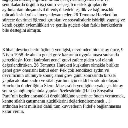
sendikalarda örgütlü işçi sınıfı ve çeşitli meslek grupları ile
aydınlardan oluşan sivil direniş ülkedeki eşitlik ve bağımsızlık
mücadelesini yükseltmeye devam eder. 26 Temmuz Hareketi bu
süreçte devrimci öğrenci grupları ve sosyalistlerle işbirliği yapmış ve
kendi özgün eylemlilikleri ve gerilla güçleri olan farklı hareketlerin
bile desteğini almıştır.
Kübalı devrimcilerin üçüncü yenilgisi, devrimden birkaç ay önce, 9
Nisan 1958’de alınan genel grev kararının uygulanması sırasında
gerçekleşir. Kent kadroları genel grevi zafere giden yol olarak
değerlendirirken, 26 Temmuz Hareketi kuşkuları olmakla birlikte
genel grev önerisini kabul eder. Pek çok sendikacı aydın ve
devrimcinin ölümüyle sonuçlanan grev günü sonrasında kırsala
yapılacak olan kadro ve silah yardımı için ciddi bir sıkıntı oluşur.
Hareketin önderliğinin Sierra Maestra’da yenilgiden yaklaşık bir ay
sonra yaptığı toplantıda yapılan özeleştirinin (Halkçı Sosyalist
Parti’nin işçiler arasındaki örgütlülüğüne yeterince önem vermemek,
kentte silahlı çatışmanın güçlüklerini değerlendirememek…)
ardından kent milisleri dahil tüm kuvvetlerin Fidel’e bağlanmasına
karar verilir.