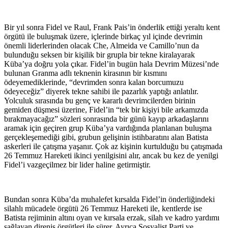
Bir yıl sonra Fidel ve Raul, Frank Pais’in önderlik ettiği yeraltı kent
örgütü ile buluşmak üzere, içlerinde birkaç yıl içinde devrimin
önemli liderlerinden olacak Che, Almeida ve Camillo’nun da
bulunduğu seksen bir kişilik bir grupla bir tekne kiralayarak
Küba’ya doğru yola çıkar. Fidel’in bugün hala Devrim Müzesi’nde
bulunan Granma adlı teknenin kirasının bir kısmını
ödeyemediklerinde, “devrimden sonra kalan borcumuzu
ödeyeceğiz” diyerek tekne sahibi ile pazarlık yaptığı anlatılır.
Yolculuk sırasında bu genç ve kararlı devrimcilerden birinin
gemiden düşmesi üzerine, Fidel’in “tek bir kişiyi bile arkamızda
bırakmayacağız” sözleri sonrasında bir günü kayıp arkadaşlarını
aramak için geçiren grup Küba’ya vardığında planlanan buluşma
gerçekleşemediği gibi, grubun gelişinin istihbaratını alan Batista
askerleri ile çatışma yaşanır. Çok az kişinin kurtulduğu bu çatışmada
26 Temmuz Hareketi ikinci yenilgisini alır, ancak bu kez de yenilgi
Fidel’i vazgeçilmez bir lider haline getirmiştir.
Bundan sonra Küba’da muhalefet kırsalda Fidel’in önderliğindeki
silahlı mücadele örgütü 26 Temmuz Hareketi ile, kentlerde ise
Batista rejiminin altını oyan ve kırsala erzak, silah ve kadro yardımı
sağlayan direniş örgütleri ile sürer. Ayrıca Sosyalist Parti ve