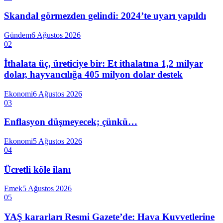
Skandal görmezden gelindi: 2024’te uyarı yapıldı
Gündem
6 Ağustos 2026
02
İthalata üç, üreticiye bir: Et ithalatına 1,2 milyar
dolar, hayvancılığa 405 milyon dolar destek
Ekonomi
6 Ağustos 2026
03
Enflasyon düşmeyecek; çünkü…
Ekonomi
5 Ağustos 2026
04
Ücretli köle ilanı
Emek
5 Ağustos 2026
05
YAŞ kararları Resmi Gazete’de: Hava Kuvvetlerine