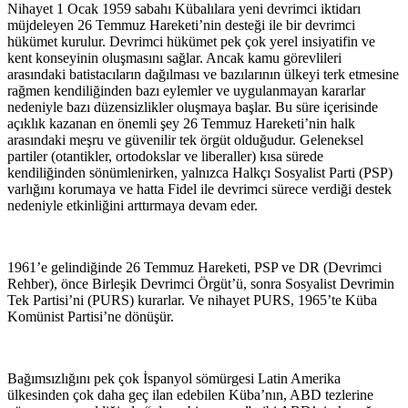
Nihayet 1 Ocak 1959 sabahı Kübalılara yeni devrimci iktidarı
müjdeleyen 26 Temmuz Hareketi’nin desteği ile bir devrimci
hükümet kurulur. Devrimci hükümet pek çok yerel insiyatifin ve
kent konseyinin oluşmasını sağlar. Ancak kamu görevlileri
arasındaki batistacıların dağılması ve bazılarının ülkeyi terk etmesine
rağmen kendiliğinden bazı eylemler ve uygulanmayan kararlar
nedeniyle bazı düzensizlikler oluşmaya başlar. Bu süre içerisinde
açıklık kazanan en önemli şey 26 Temmuz Hareketi’nin halk
arasındaki meşru ve güvenilir tek örgüt olduğudur. Geleneksel
partiler (otantikler, ortodokslar ve liberaller) kısa sürede
kendiliğinden sönümlenirken, yalnızca Halkçı Sosyalist Parti (PSP)
varlığını korumaya ve hatta Fidel ile devrimci sürece verdiği destek
nedeniyle etkinliğini arttırmaya devam eder.
1961’e gelindiğinde 26 Temmuz Hareketi, PSP ve DR (Devrimci
Rehber), önce Birleşik Devrimci Örgüt’ü, sonra Sosyalist Devrimin
Tek Partisi’ni (PURS) kurarlar. Ve nihayet PURS, 1965’te Küba
Komünist Partisi’ne dönüşür.
Bağımsızlığını pek çok İspanyol sömürgesi Latin Amerika
ülkesinden çok daha geç ilan edebilen Küba’nın, ABD tezlerine