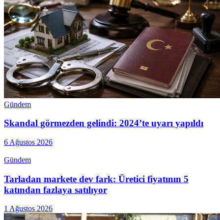
Gündem
Skandal görmezden gelindi: 2024’te uyarı yapıldı
6 Ağustos 2026
Gündem
Tarladan markete dev fark: Üretici fiyatının 5
katından fazlaya satılıyor
1 Ağustos 2026