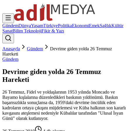
Gündem
Dünya
Yaşam
Türkiye
Politika
Ekonomi
Emek
Sağlık
Kültür
Sanat
Bilim Teknoloji
Fikir & Yazı
Anasayfa
Gündem
Devrime giden yolda 26 Temmuz
Hareketi
Gündem
Devrime giden yolda 26 Temmuz
Hareketi
26 Temmuz, Fidel ve yoldaşlarının 1953 yılında Moncado ve
Bayamo kışlalarına düzenledikleri baskının yıldönümü. Baskın
başarısızlıkla sonuçlansa da, 1959'daki devrime öncülük eden
kadroların ortaya çıkışını müjdelemesi ve Küba halkının son kararlı
kavgasını ateşlemesi nedeniyle Kübalılar tarafından "Ulusal İsyan
Günü" olarak kutlanıyor.