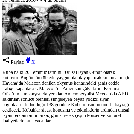
26 Temmuz 2010
4
dk okuma
Paylaş:
X
Küba halkı 26 Temmuz tarihini “Ulusal İsyan Günü” olarak
kutluyor. Bugün tüm ülkede yaygın olarak yapılacak kutlamalar için
Havana’da Malecon denilen okyanus kenarındaki geniş cadde
trafiğe kapatılacak. Malecon’da Amerikan Çıkarlarını Koruma
Ofisi’nin tam karşısında yer alan Antiemperyalist Meydan’da ABD
saldırıları sonucu ölenleri simgeleyen beyaz yıldızlı siyah
bayrakların bulunduğu 138 göndere Küba ulusunun onurlu bayrağı
çekilecek. Kübalılar siyasi konuşma ve etkinliklerin ardından ulusal
isyan bayramlarını birkaç gün sürecek çeşitli konser ve kültürel
faaliyetlerle kutlayacaklar.