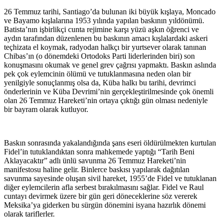
26 Temmuz tarihi, Santiago’da bulunan iki büyük kışlaya, Moncado
ve Bayamo kışlalarına 1953 yılında yapılan baskının yıldönümü.
Batista’nın işbirlikçi cunta rejimine karşı yüzü aşkın öğrenci ve
aydın tarafından düzenlenen bu baskının amacı kışlalardaki askeri
teçhizata el koymak, radyodan halkçı bir yurtsever olarak tanınan
Chibas’ın (o dönemdeki Ortodoks Parti liderlerinden biri) son
konuşmasını okumak ve genel grev çağrısı yapmaktı. Baskın aslında
pek çok eylemcinin ölümü ve tutuklanmasına neden olan bir
yenilgiyle sonuçlanmış olsa da, Küba halkı bu tarihi, devrimci
önderlerinin ve Küba Devrimi’nin gerçekleştirilmesinde çok önemli
olan 26 Temmuz Hareketi’nin ortaya çıktığı gün olması nedeniyle
bir bayram olarak kutluyor.
Baskın sonrasında yakalandığında şans eseri öldürülmekten kurtulan
Fidel’in tutuklandıktan sonra mahkemede yaptığı “Tarih Beni
Aklayacaktır” adlı ünlü savunma 26 Temmuz Hareketi’nin
manifestosu haline gelir. Binlerce baskısı yapılarak dağıtılan
savunma sayesinde oluşan sivil hareket, 1955’de Fidel ve tutuklanan
diğer eylemcilerin afla serbest bırakılmasını sağlar. Fidel ve Raul
cuntayı devirmek üzere bir gün geri döneceklerine söz vererek
Meksika’ya giderken bu sürgün dönemini isyana hazırlık dönemi
olarak tariflerler.