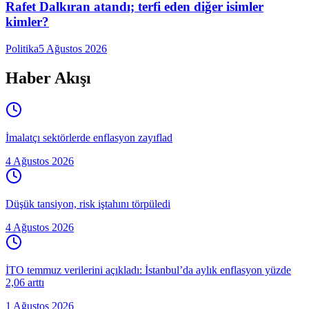
Rafet Dalkıran atandı; terfi eden diğer isimler
kimler?
Politika
5 Ağustos 2026
Haber Akışı
İmalatçı sektörlerde enflasyon zayıflad
4 Ağustos 2026
Düşük tansiyon, risk iştahını törpüledi
4 Ağustos 2026
İTO temmuz verilerini açıkladı: İstanbul’da aylık enflasyon yüzde
2,06 arttı
1 Ağustos 2026