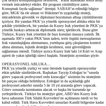
çok detaylı konuşulduğunu belirterek, “Karar alındıktan sonra detay
vermek mücadeleyi etkiler. Bir program yürütülüyor zaten.
Konuşmak fayda sağlamaz” demişti. SABAH’ın edindiği bilgiye
göre, MGK’da ele alınan ve Hükümet’in uyguladığı strateji,
mücadelenin güvenlik ve diplomasi boyutunun atbaşı yürütülmesini
içeriyor. Bir yandan PKK’ya yönelik operasyonel abluka etkin bir
şekilde yürütülecek, bir yandan da Kuzey Irak yönetimi ile PKK’ya
yönelik baskıyı arttıracak diplomatik süreç işletilecek. Buna göre
Türkiye, Kuzey Irak yönetimi ile bazı konuları masaya yatırdı. İlk
aşamada 300’e yakın PKK’lının iadesi, terör örgütü mensuplarının
Irak vatandaşlığına alınmaması, yurtdışına giriş çıkışlarının kontrol
altına alınması, lojistik desteğin kesilmesi, sınır güvenliğinin
sağlanması istendi. Türkiye ayrıca Kuzey Irak’taki 14 Kürt ve Arap
aşireti ile yakın işbirliği süreci başlattı. Stratejinin ayrıntıları şöyle:
OPERASYONEL ABLUKA…
PKK’ya yönelik yurtiçi ve sınır ötesinde kapsamlı operasyonlar
etkin şekilde sürdürülecek. Başbakan Tayyip Erdoğan’ın “sınırda
görev yapacak profesyonel ordu kuracağız” sözünün bu stratejinin
bir parçası olduğu belirtiliyor. Erdoğan’ın da açıkladığı gibi
profesyonel askerler sınırda 5 ile 10 yıl arasında görev yapacak.
Görev sonunda tazminatını alacak ve başka bir kurumda işe
yerleştirilecek. Türkiye bu stratejiye göre, ABD’den Kuzey Irak
hava sahasının Türk Silahlı Kuvvetleri’ne açılmasını istedi ve bu
kabul edildi. Türk Hava Kuvvetleri unsurları Kandil bölgesine kadar