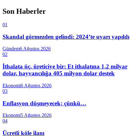
Son Haberler
01
Skandal görmezden gelindi: 2024’te uyarı yapıldı
Gündem
6 Ağustos 2026
02
İthalata üç, üreticiye bir: Et ithalatına 1,2 milyar
dolar, hayvancılığa 405 milyon dolar destek
Ekonomi
6 Ağustos 2026
03
Enflasyon düşmeyecek; çünkü…
Ekonomi
5 Ağustos 2026
04
Ücretli köle ilanı