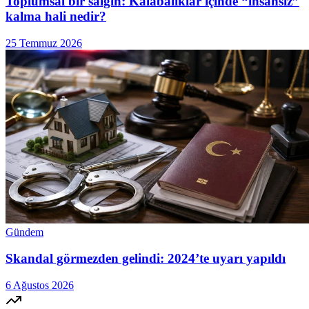
Toplumsal bir salgın: Kalabalıklar içinde “insansız”
kalma hali nedir?
25 Temmuz 2026
Gündem
Skandal görmezden gelindi: 2024’te uyarı yapıldı
6 Ağustos 2026