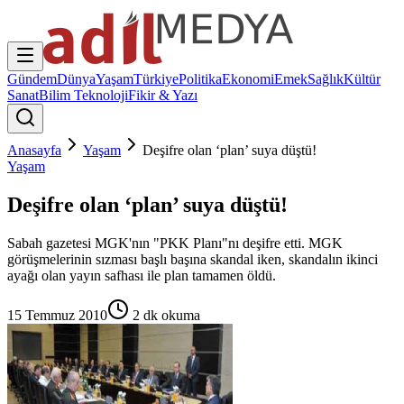
Gündem
Dünya
Yaşam
Türkiye
Politika
Ekonomi
Emek
Sağlık
Kültür
Sanat
Bilim Teknoloji
Fikir & Yazı
Anasayfa
Yaşam
Deşifre olan ‘plan’ suya düştü!
Yaşam
Deşifre olan ‘plan’ suya düştü!
Sabah gazetesi MGK'nın "PKK Planı"nı deşifre etti. MGK
görüşmelerinin sızması başlı başına skandal iken, skandalın ikinci
ayağı olan yayın safhası ile plan tamamen öldü.
15 Temmuz 2010
2
dk okuma