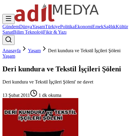
Gündem
Dünya
Yaşam
Türkiye
Politika
Ekonomi
Emek
Sağlık
Kültür
Sanat
Bilim Teknoloji
Fikir & Yazı
Anasayfa
Yaşam
Deri kundura ve Tekstil İşçileri Şöleni
Yaşam
Deri kundura ve Tekstil İşçileri Şöleni
Deri kundura ve Tekstil İşçileri Şöleni' ne davet
13 Şubat 2011
1
dk okuma