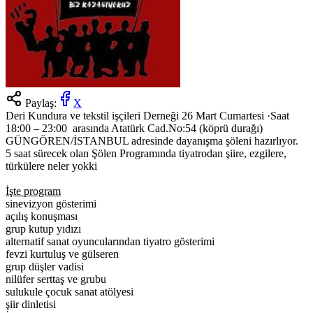
Paylaş:
X
Deri Kundura ve tekstil işçileri Derneği 26 Mart Cumartesi ·Saat
18:00 – 23:00 arasında Atatürk Cad.No:54 (köprü durağı)
GÜNGÖREN/İSTANBUL adresinde dayanışma şöleni hazırlıyor.
5 saat sürecek olan Şölen Programında tiyatrodan şiire, ezgilere,
türkülere neler yokki
İşte program
sinevizyon gösterimi
açılış konuşması
grup kutup yıdızı
alternatif sanat oyuncularından tiyatro gösterimi
fevzi kurtuluş ve gülseren
grup düşler vadisi
nilüfer serttaş ve grubu
sulukule çocuk sanat atölyesi
şiir dinletisi