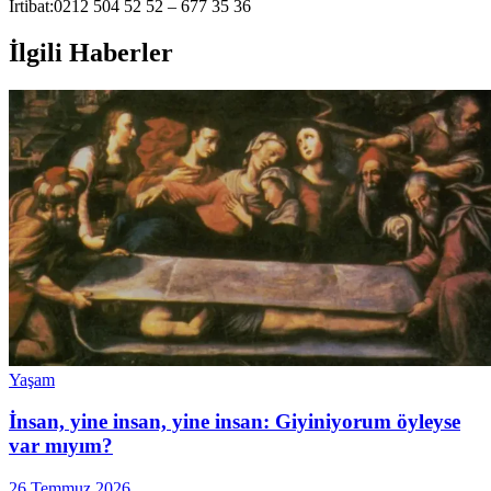
İrtibat:0212 504 52 52 – 677 35 36
İlgili Haberler
Yaşam
İnsan, yine insan, yine insan: Giyiniyorum öyleyse
var mıyım?
26 Temmuz 2026