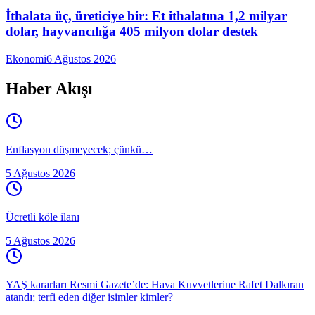
İthalata üç, üreticiye bir: Et ithalatına 1,2 milyar
dolar, hayvancılığa 405 milyon dolar destek
Ekonomi
6 Ağustos 2026
Haber Akışı
Enflasyon düşmeyecek; çünkü…
5 Ağustos 2026
Ücretli köle ilanı
5 Ağustos 2026
YAŞ kararları Resmi Gazete’de: Hava Kuvvetlerine Rafet Dalkıran
atandı; terfi eden diğer isimler kimler?