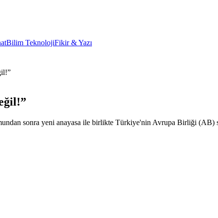
at
Bilim Teknoloji
Fikir & Yazı
il!”
ğil!”
an sonra yeni anayasa ile birlikte Türkiye'nin Avrupa Birliği (AB) sü