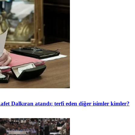
et Dalkıran atandı; terfi eden diğer isimler kimler?