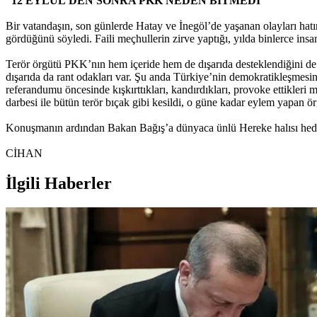
“12 EYLÜL’DEN SONRA PKK NEDEN BİTMEDİ”
Bir vatandaşın, son günlerde Hatay ve İnegöl’de yaşanan olayları hatı
gördüğünü söyledi. Faili meçhullerin zirve yaptığı, yılda binlerce insa
Terör örgütü PKK’nın hem içeride hem de dışarıda desteklendiğini d
dışarıda da rant odakları var. Şu anda Türkiye’nin demokratikleşmesin
referandumu öncesinde kışkırttıkları, kandırdıkları, provoke ettikleri
darbesi ile bütün terör bıçak gibi kesildi, o güne kadar eylem yap
Konuşmanın ardından Bakan Bağış’a dünyaca ünlü Hereke halısı hediy
CİHAN
İlgili Haberler