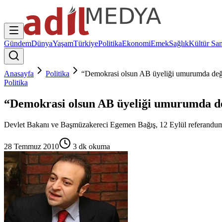
Gündem
Dünya
Yaşam
Türkiye
Politika
Ekonomi
Emek
Sağlık
Kültür San
Anasayfa
Politika
“Demokrasi olsun AB üyeliği umurumda değ
Politika
“Demokrasi olsun AB üyeliği umurumda de
Devlet Bakanı ve Başmüzakereci Egemen Bağış, 12 Eylül referandumund
28 Temmuz 2010
3
dk okuma