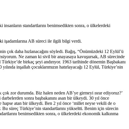
insanların standartlarını benimsedikten sonra, o ülkelerdeki
şadamlarına AB süreci ile ilgili bilgi verdi.
inin çok daha hızlanacağını söyledi. Bağış, “Önümüzdeki 12 Eylül’ü
nemsiyorum. Ne zaman ki sivil bir anayasaya kavuşursak, AB sürecinde
l Türkiye’de birkaç şeyi andırıyor. 1963 tarihinde dönemin Başbakanı
yılında inşallah çocuklarımızın hatırlayacağı 12 Eylül, Türkiye’nin
k çok zor durumda. Biz halen neden AB’ye girmeyi ısrar ediyoruz?’
 darbelerden sonra başbakanını asan bir ülkeydi. 30 yıl önce
e hapse atan bir ülkeydi. Ben 2 yıl önce ‘millet neyse vekili de o
u süreç Türkiye’nin standartlarını yükseltti. Benim için sürecin
andartlarını benimsedikten sonra, o ülkelerdeki ekonomik kalkınma