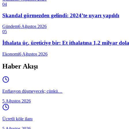
04
Skandal görmezden gelindi: 2024’te uyarı yapıldı
Gündem
6 Ağustos 2026
05
İthalata üç, üreticiye bir: Et ithalatına 1,2 milyar do
Ekonomi
6 Ağustos 2026
Haber Akışı
Enflasyon düşmeyecek; çünkü…
5 Ağustos 2026
Ücretli köle ilanı
5 Ağustos 2026