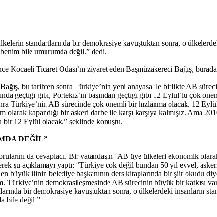
rin standartlarında bir demokrasiye kavuştuktan sonra, o ülkelerdeki 
benim bile umurumda değil.” dedi.
e Kocaeli Ticaret Odası’nı ziyaret eden Başmüzakereci Bağış, buradaki i
ğış, bu tarihten sonra Türkiye’nin yeni anayasa ile birlikte AB sürec
ında geçtiği gibi, Portekiz’in başından geçtiği gibi 12 Eylül’lü çok ö
onra Türkiye’nin AB sürecinde çok önemli bir hızlanma olacak. 12 Eylü
olarak kapandığı bir askeri darbe ile karşı karşıya kalmışız. Ama 2010 
ı bir 12 Eylül olacak.” şeklinde konuştu.
MDA DEĞİL”
ularını da cevapladı. Bir vatandaşın ‘AB üye ülkeleri ekonomik olara
rek şu açıklamayı yaptı: “Türkiye çok değil bundan 50 yıl evvel, askeri
en büyük ilinin belediye başkanının ders kitaplarında bir şiir okudu diy
 Türkiye’nin demokrasileşmesinde AB sürecinin büyük bir katkısı var. B
larında bir demokrasiye kavuştuktan sonra, o ülkelerdeki insanların st
 bile değil.”