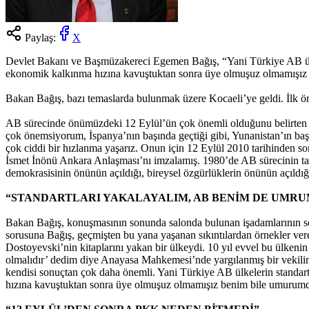
Paylaş:
X
Devlet Bakanı ve Başmüzakereci Egemen Bağış, “Yani Türkiye AB ülkele
ekonomik kalkınma hızına kavuştuktan sonra üye olmuşuz olmamışız 
Bakan Bağış, bazı temaslarda bulunmak üzere Kocaeli’ye geldi. İlk önc
AB sürecinde önümüzdeki 12 Eylül’ün çok önemli olduğunu belirten Ba
çok önemsiyorum, İspanya’nın başında geçtiği gibi, Yunanistan’ın baş
çok ciddi bir hızlanma yaşarız. Onun için 12 Eylül 2010 tarihinden s
İsmet İnönü Ankara Anlaşması’nı imzalamış. 1980’de AB sürecinin tam 
demokrasisinin önünün açıldığı, bireysel özgürlüklerin önünün açıldığ
“STANDARTLARI YAKALAYALIM, AB BENİM DE UMRU
Bakan Bağış, konuşmasının sonunda salonda bulunan işadamlarının sor
sorusuna Bağış, geçmişten bu yana yaşanan sıkıntılardan örnekler vere
Dostoyevski’nin kitaplarını yakan bir ülkeydi. 10 yıl evvel bu ülkenin 
olmalıdır’ dedim diye Anayasa Mahkemesi’nde yargılanmış bir vekilim.
kendisi sonuçtan çok daha önemli. Yani Türkiye AB ülkelerin standart
hızına kavuştuktan sonra üye olmuşuz olmamışız benim bile umurumda