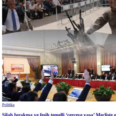
Politika
Silah bırakma ve fesih temelli ‘çerçeve yasa’ Mecliste 