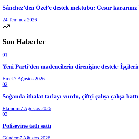
Sánchez’den Özel’e destek mektubu: Cesur kararınız 
24 Temmuz 2026
Son Haberler
01
Yeni Parti’den madencilerin direnişine destek: İşçiler
Emek
7 Ağustos 2026
02
Soğanda ithalat tarlayı vurdu, çiftçi çalışa çalışa battı
Ekonomi
7 Ağustos 2026
03
Polisevine tatlı sattı
Gündem
7 Ağustos 2026