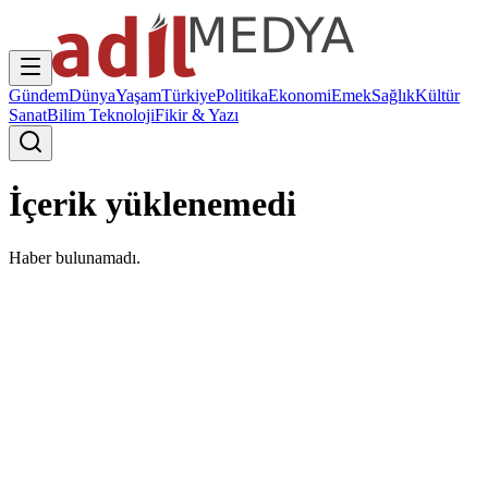
Gündem
Dünya
Yaşam
Türkiye
Politika
Ekonomi
Emek
Sağlık
Kültür
Sanat
Bilim Teknoloji
Fikir & Yazı
İçerik yüklenemedi
Haber bulunamadı.