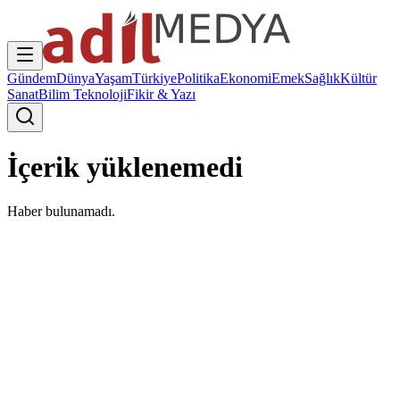
Gündem
Dünya
Yaşam
Türkiye
Politika
Ekonomi
Emek
Sağlık
Kültür
Sanat
Bilim Teknoloji
Fikir & Yazı
İçerik yüklenemedi
Haber bulunamadı.