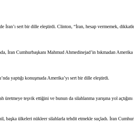
e İran’ı sert bir dille eleştirdi. Clinton, “İran, hesap vermemek, dikka
mada, İran Cumhurbaşkanı Mahmud Ahmedinejad’in bıkmadan Amerika ve 
nda yaptığı konuşmada Amerika’yı sert bir dille eleştirdi.
h üretmeye teşvik ettiğini ve bunun da silahlanma yarışına yol açtığını 
başka ülkeleri nükleer silahlarla tehdit etmekle suçladı. İran Cumhurbaş