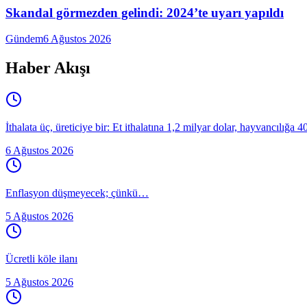
Skandal görmezden gelindi: 2024’te uyarı yapıldı
Gündem
6 Ağustos 2026
Haber Akışı
İthalata üç, üreticiye bir: Et ithalatına 1,2 milyar dolar, hayvancılığa 
6 Ağustos 2026
Enflasyon düşmeyecek; çünkü…
5 Ağustos 2026
Ücretli köle ilanı
5 Ağustos 2026