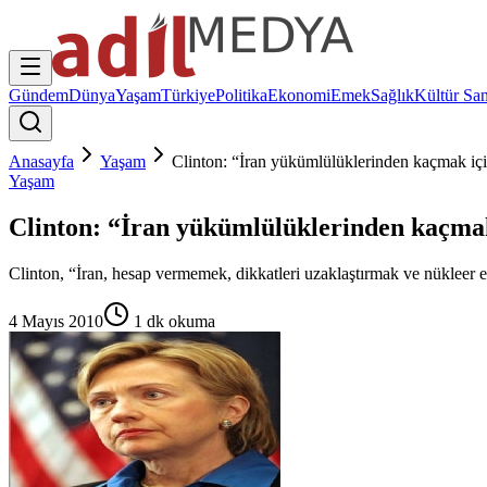
Gündem
Dünya
Yaşam
Türkiye
Politika
Ekonomi
Emek
Sağlık
Kültür San
Anasayfa
Yaşam
Clinton: “İran yükümlülüklerinden kaçmak içi
Yaşam
Clinton: “İran yükümlülüklerinden kaçmak
Clinton, “İran, hesap vermemek, dikkatleri uzaklaştırmak ve nükleer e
4 Mayıs 2010
1
dk okuma