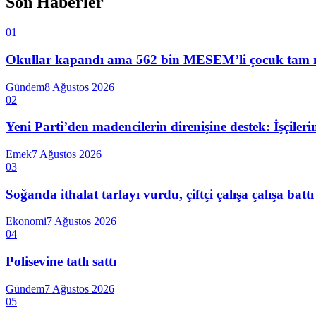
Son Haberler
01
Okullar kapandı ama 562 bin MESEM’li çocuk tam mesai
Gündem
8 Ağustos 2026
02
Yeni Parti’den madencilerin direnişine destek: İşçiler
Emek
7 Ağustos 2026
03
Soğanda ithalat tarlayı vurdu, çiftçi çalışa çalışa battı
Ekonomi
7 Ağustos 2026
04
Polisevine tatlı sattı
Gündem
7 Ağustos 2026
05