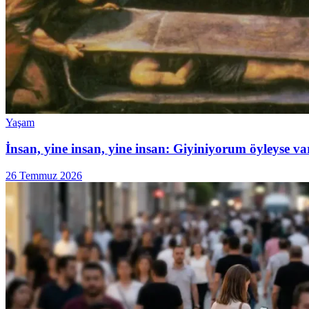
Yaşam
İnsan, yine insan, yine insan: Giyiniyorum öyleyse v
26 Temmuz 2026