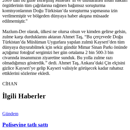
2009’dan bu güne Birleşmiş Milletler’in ve uluslararası insan hakları
örgütlerinin tüm çağrılarına rağmen bağımsız soruşturma
komisyonlarının Doğu Türkistan’da soruşturma yapmasına izin
verilmemiştir ve bölgeden dünyaya haber akışına müsaade
edilmemiştir.”
Mazlum-Der olarak, ülkesi ne olursa olsun ve kimden gelirse gelsin,
zulme karşı durduklarını aktaran Ahmet Taş, “Bu çerçevede Doğu
Türkistan’da Müslüman Uygurlara yapılan zulmü Kayseri’den tüm
dünyaya duyurabilmek için sekiz gündür Mimar Sinan Parkı önünde
açtığımız fotoğraf sergimizi her gün ortalama 2 bin 500-3 bin
civarında insanımızın ziyaretine sunduk. Bu yolla zulme razı
olmadığımızı gösterdik.” dedi. Ahmet Taş, Ankara’daki Çin elçisini
gizlice Kayseri’ye gelip Kayseri valisiyle görüşecek kadar rahatsız
ettiklerini sözlerine ekledi.
CİHAN
İlgili Haberler
Gündem
Polisevine tatlı sattı