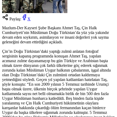
Paylaş:
X
Mazlum-Der Kayseri Şube Başkanı Ahmet Taş, Çin Halk
Cumhuriyeti’nin Müslüman Doğu Türkistan’da yüz yıla yakındır
devam eden soykırım, asimilasyon ve insani değerleri yok sayma
geleneğini devam ettirdiğini açıkladı.
Çin’in Doğu Türkistan’daki yaptığı zulmü anlatan fotoğraf
sergisinin kapanış programında konuşan Ahmet Taş, yapılan
acımasız zulme dayanamayıp bu gün Türkiye ve Arabistan başta
olmak üzere dünyanın çok farklı ülkelerine göç ederek sığınmak
zorunda kalan Müslüman Uygur halkının çabalarının, işgal altında
olan Doğu Türkistan’daki Çin zulmünü ortadan kaldırmaya
yetmediğini söyledi. Geçen yıl yapılan katliamları hatırlatan Taş,
şöyle konuştu: “En son 2009 yılının 5 Temmuz tarihinde Urumçi
başta olmak üzere, ülkenin birçok şehrinde yapılan Uygur
katliamında sayısı net belli olmamakla birlik de bin 500 den fazla
Uygur Müslüman hunharca katledildi. Beş binden fazla kişide
yaralanmış ve Çin Halk Cumhuriyeti hükümetinin olaylara
karışanlar hakkında çıkardığı ölüm fermanından kaçan binlerce
Uygur da başka ülkelere sığınmak zorunda kalmıştır. 5 Temmuz