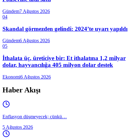
Gündem
7 Ağustos 2026
04
Skandal görmezden gelindi: 2024’te uyarı yapıldı
Gündem
6 Ağustos 2026
05
İthalata üç, üreticiye bir: Et ithalatına 1,2 milyar
dolar, hayvancılığa 405 milyon dolar destek
Ekonomi
6 Ağustos 2026
Haber Akışı
Enflasyon düşmeyecek; çünkü…
5 Ağustos 2026