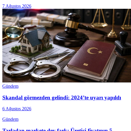
7 Ağustos 2026
Gündem
Skandal görmezden gelindi: 2024’te uyarı yapıldı
6 Ağustos 2026
Gündem
Tarladan markete dev fark: Üretici fiyatının 5