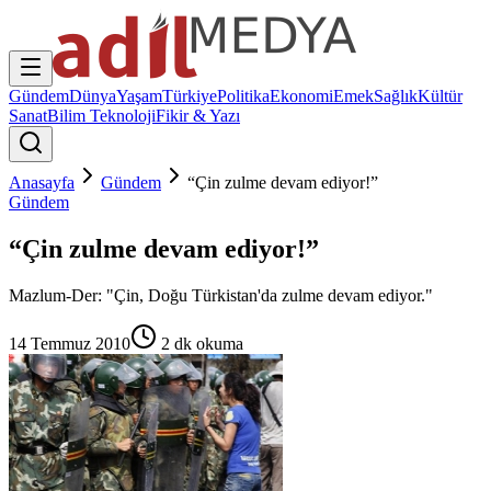
Gündem
Dünya
Yaşam
Türkiye
Politika
Ekonomi
Emek
Sağlık
Kültür
Sanat
Bilim Teknoloji
Fikir & Yazı
Anasayfa
Gündem
“Çin zulme devam ediyor!”
Gündem
“Çin zulme devam ediyor!”
Mazlum-Der: "Çin, Doğu Türkistan'da zulme devam ediyor."
14 Temmuz 2010
2
dk okuma