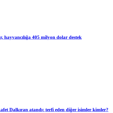
lar, hayvancılığa 405 milyon dolar destek
et Dalkıran atandı; terfi eden diğer isimler kimler?