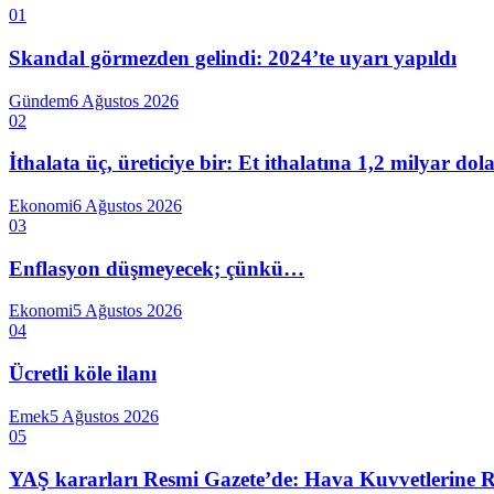
01
Skandal görmezden gelindi: 2024’te uyarı yapıldı
Gündem
6 Ağustos 2026
02
İthalata üç, üreticiye bir: Et ithalatına 1,2 milyar do
Ekonomi
6 Ağustos 2026
03
Enflasyon düşmeyecek; çünkü…
Ekonomi
5 Ağustos 2026
04
Ücretli köle ilanı
Emek
5 Ağustos 2026
05
YAŞ kararları Resmi Gazete’de: Hava Kuvvetlerine Raf