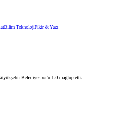
at
Bilim Teknoloji
Fikir & Yazı
Büyükşehir Belediyespor'u 1-0 mağlup etti.