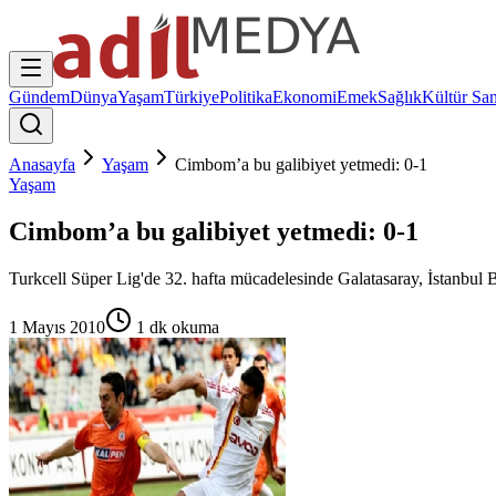
Gündem
Dünya
Yaşam
Türkiye
Politika
Ekonomi
Emek
Sağlık
Kültür San
Anasayfa
Yaşam
Cimbom’a bu galibiyet yetmedi: 0-1
Yaşam
Cimbom’a bu galibiyet yetmedi: 0-1
Turkcell Süper Lig'de 32. hafta mücadelesinde Galatasaray, İstanbul 
1 Mayıs 2010
1
dk okuma