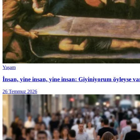
Yaşam
İnsan, yine insan, yine insan: Giyiniyorum öyleyse v
26 Temmuz 2026