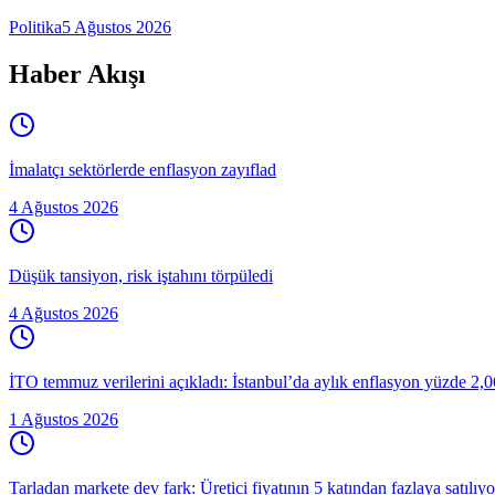
Politika
5 Ağustos 2026
Haber Akışı
İmalatçı sektörlerde enflasyon zayıflad
4 Ağustos 2026
Düşük tansiyon, risk iştahını törpüledi
4 Ağustos 2026
İTO temmuz verilerini açıkladı: İstanbul’da aylık enflasyon yüzde 2,06
1 Ağustos 2026
Tarladan markete dev fark: Üretici fiyatının 5 katından fazlaya satılıyo