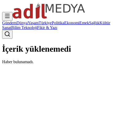
Gündem
Dünya
Yaşam
Türkiye
Politika
Ekonomi
Emek
Sağlık
Kültür
Sanat
Bilim Teknoloji
Fikir & Yazı
İçerik yüklenemedi
Haber bulunamadı.