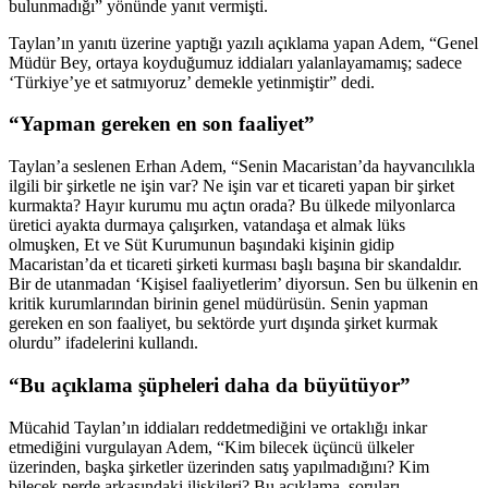
bulunmadığı” yönünde yanıt vermişti.
Taylan’ın yanıtı üzerine yaptığı yazılı açıklama yapan Adem, “Genel
Müdür Bey, ortaya koyduğumuz iddiaları yalanlayamamış; sadece
‘Türkiye’ye et satmıyoruz’ demekle yetinmiştir” dedi.
“Yapman gereken en son faaliyet”
Taylan’a seslenen Erhan Adem, “Senin Macaristan’da hayvancılıkla
ilgili bir şirketle ne işin var? Ne işin var et ticareti yapan bir şirket
kurmakta? Hayır kurumu mu açtın orada? Bu ülkede milyonlarca
üretici ayakta durmaya çalışırken, vatandaşa et almak lüks
olmuşken, Et ve Süt Kurumunun başındaki kişinin gidip
Macaristan’da et ticareti şirketi kurması başlı başına bir skandaldır.
Bir de utanmadan ‘Kişisel faaliyetlerim’ diyorsun. Sen bu ülkenin en
kritik kurumlarından birinin genel müdürüsün. Senin yapman
gereken en son faaliyet, bu sektörde yurt dışında şirket kurmak
olurdu” ifadelerini kullandı.
“Bu açıklama şüpheleri daha da büyütüyor”
Mücahid Taylan’ın iddiaları reddetmediğini ve ortaklığı inkar
etmediğini vurgulayan Adem, “Kim bilecek üçüncü ülkeler
üzerinden, başka şirketler üzerinden satış yapılmadığını? Kim
bilecek perde arkasındaki ilişkileri? Bu açıklama, soruları