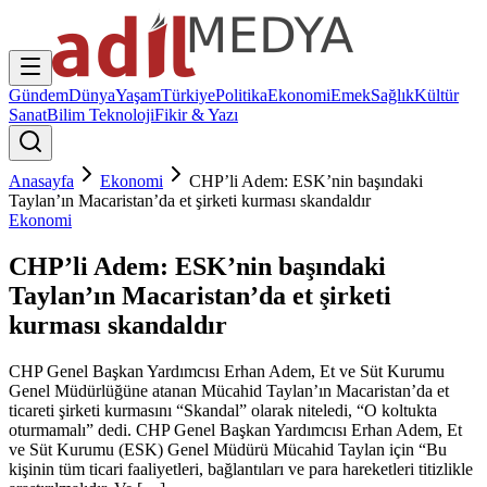
Gündem
Dünya
Yaşam
Türkiye
Politika
Ekonomi
Emek
Sağlık
Kültür
Sanat
Bilim Teknoloji
Fikir & Yazı
Anasayfa
Ekonomi
CHP’li Adem: ESK’nin başındaki
Taylan’ın Macaristan’da et şirketi kurması skandaldır
Ekonomi
CHP’li Adem: ESK’nin başındaki
Taylan’ın Macaristan’da et şirketi
kurması skandaldır
CHP Genel Başkan Yardımcısı Erhan Adem, Et ve Süt Kurumu
Genel Müdürlüğüne atanan Mücahid Taylan’ın Macaristan’da et
ticareti şirketi kurmasını “Skandal” olarak niteledi, “O koltukta
oturmamalı” dedi. CHP Genel Başkan Yardımcısı Erhan Adem, Et
ve Süt Kurumu (ESK) Genel Müdürü Mücahid Taylan için “Bu
kişinin tüm ticari faaliyetleri, bağlantıları ve para hareketleri titizlikle