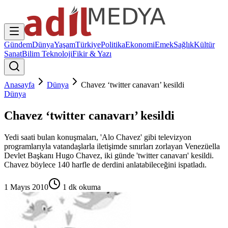
Gündem
Dünya
Yaşam
Türkiye
Politika
Ekonomi
Emek
Sağlık
Kültür
Sanat
Bilim Teknoloji
Fikir & Yazı
Anasayfa
Dünya
Chavez ‘twitter canavarı’ kesildi
Dünya
Chavez ‘twitter canavarı’ kesildi
Yedi saati bulan konuşmaları, 'Alo Chavez' gibi televizyon
programlarıyla vatandaşlarla iletişimde sınırları zorlayan Venezüella
Devlet Başkanı Hugo Chavez, iki günde 'twitter canavarı' kesildi.
Chavez böylece 140 harfle de derdini anlatabileceğini ispatladı.
1 Mayıs 2010
1
dk okuma