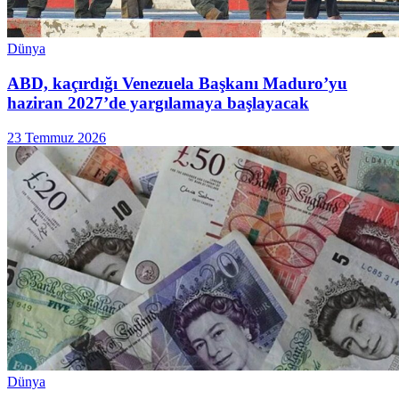
Dünya
ABD, kaçırdığı Venezuela Başkanı Maduro’yu
haziran 2027’de yargılamaya başlayacak
23 Temmuz 2026
Dünya