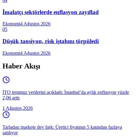
04
İmalatçı sektörlerde enflasyon zayıflad
Ekonomi
4 Ağustos 2026
05
Düşük tansiyon, risk iştahını törpüledi
Ekonomi
4 Ağustos 2026
Haber Akışı
İTO temmuz verilerini açıkladı: İstanbul’da aylık enflasyon yüzde
2,06 arttı
1 Ağustos 2026
Tarladan markete dev fark: Üretici fiyatının 5 katından fazlaya
satılıyor