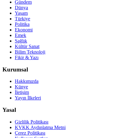
Gündem
Dünya
Yaşam
Türkiye
Politika
Ekonomi
Emek
Sağlık
Kültür Sanat
Bilim Teknoloji
Fikir & Yazı
Kurumsal
Hakkımızda
Künye
İletişim
Yayın İlkeleri
Yasal
Gizlilik Politikası
KVKK Aydınlatma Metni
Çerez Politikası