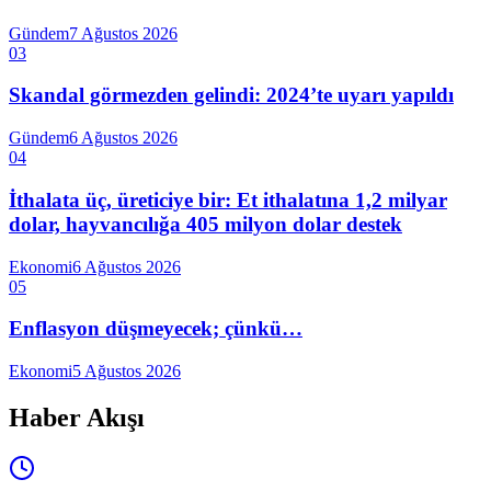
Gündem
7 Ağustos 2026
03
Skandal görmezden gelindi: 2024’te uyarı yapıldı
Gündem
6 Ağustos 2026
04
İthalata üç, üreticiye bir: Et ithalatına 1,2 milyar
dolar, hayvancılığa 405 milyon dolar destek
Ekonomi
6 Ağustos 2026
05
Enflasyon düşmeyecek; çünkü…
Ekonomi
5 Ağustos 2026
Haber Akışı