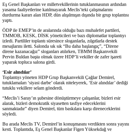
Eş Genel Başkanları ve milletvekillerinin tutuklanmasının ardından
yasama faaliyetlerine katılmayarak Meclis’teki çalışmalarını
durdurma kararı alan HDP, dün alışılmışın dışında bir grup toplantısı
yaptı.
ÖDP ile EMEP’in de aralarında olduğu bazı muhalefet partileri,
TMMOB, KESK, DİSK yöneticileri ve bazı diplomatlar toplantıyı
izledi. Partililer toplantı süresince sloganlarla, zılgıtlarla destek
mesajlarını iletti. Salonda sık sık “Bu daha başlangıç”, “Direne
direne kazanacağız” sloganları atılırken, TBMM Başkanvekili
Pervin Buldan başta olmak üzere HDP’li vekiller de zafer işareti
yaparak topluca salona girdi.
‘Esir alındılar’
Toplantıyı yöneten HDP Grup Başkanvekili Çağlar Demirel,
tutuklamaları ‘siyasi darbe’ olarak niteleyerek, ‘Esir alındılar’ dediği
tutuklu vekillere selam gönderdi.
“Meclis’i Saray’ın şubesine dönüştürmeye çalışanlar, bizleri esir
alarak, bizleri demokratik siyasetten tasfiye edeceklerini
sanmaktadır” diyen Demirel, tüm baskılara karşı direneceklerini
söyledi.
Bu arada Meclis TV, Demirel’in konuşmasını verdikten sonra yayını
kesti. Toplantıda, Eş Genel Başkanlar Figen Yüksekdağ ve