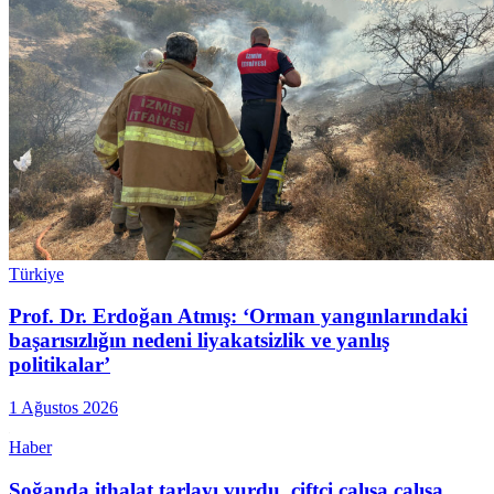
Türkiye
Prof. Dr. Erdoğan Atmış: ‘Orman yangınlarındaki
başarısızlığın nedeni liyakatsizlik ve yanlış
politikalar’
1 Ağustos 2026
Haber
Soğanda ithalat tarlayı vurdu, çiftçi çalışa çalışa