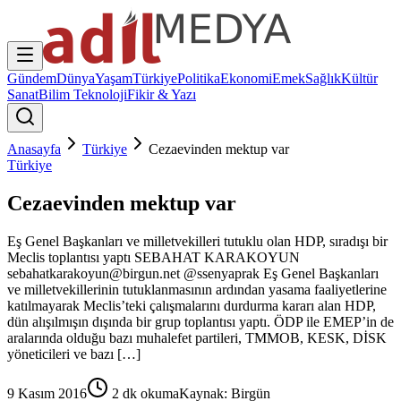
Gündem
Dünya
Yaşam
Türkiye
Politika
Ekonomi
Emek
Sağlık
Kültür
Sanat
Bilim Teknoloji
Fikir & Yazı
Anasayfa
Türkiye
Cezaevinden mektup var
Türkiye
Cezaevinden mektup var
Eş Genel Başkanları ve milletvekilleri tutuklu olan HDP, sıradışı bir
Meclis toplantısı yaptı SEBAHAT KARAKOYUN
sebahatkarakoyun@birgun.net @ssenyaprak Eş Genel Başkanları
ve milletvekillerinin tutuklanmasının ardından yasama faaliyetlerine
katılmayarak Meclis’teki çalışmalarını durdurma kararı alan HDP,
dün alışılmışın dışında bir grup toplantısı yaptı. ÖDP ile EMEP’in de
aralarında olduğu bazı muhalefet partileri, TMMOB, KESK, DİSK
yöneticileri ve bazı […]
9 Kasım 2016
2
dk okuma
Kaynak:
Birgün