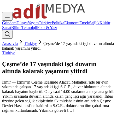
Gündem
Dünya
Yaşam
Türkiye
Politika
Ekonomi
Emek
Sağlık
Kültür
Sanat
Bilim Teknoloji
Fikir & Yazı
Anasayfa
Türkiye
Çeşme’de 17 yaşındaki işçi duvarın altında
kalarak yaşamını yitirdi
Türkiye
Çeşme’de 17 yaşındaki işçi duvarın
altında kalarak yaşamını yitirdi
İzmir — İzmir’in Çeşme ilçesinde Alaçatı Mahallesi’nde bir evin
yıkımında çalışan 17 yaşındaki işçi S.C.E., duvar blokunun altında
kalarak hayatını kaybetti. Olay saat 14.00 sıralarında meydana geldi.
Yıkım sırasında duvarın altında kalan genç işçi ağır yaralandı. İhbar
üzerine gelen sağlık ekiplerinin ilk müdahalesinin ardından Çeşme
Devlet Hastanesi’ne kaldırılan S.C.E., doktorların tüm çabalarına
rağmen kurtarılamadı. Yıkımda görevli […]