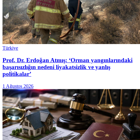
Türkiye
Prof. Dr. Erdoğan Atmış: ‘Orman yangınlarındaki
başarısızlığın nedeni liyakatsizlik ve yanlış
politikalar’
1 Ağustos 2026