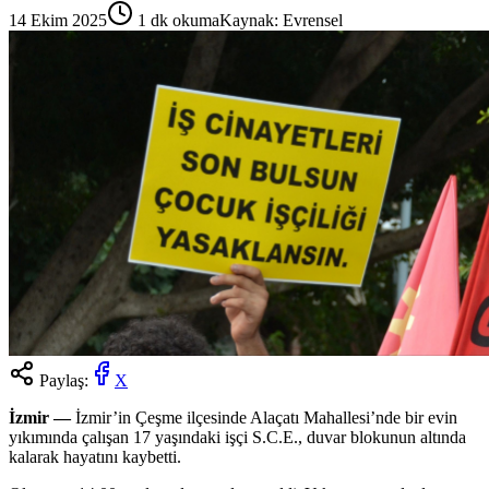
14 Ekim 2025
1
dk okuma
Kaynak:
Evrensel
Paylaş:
X
İzmir —
İzmir’in Çeşme ilçesinde Alaçatı Mahallesi’nde bir evin
yıkımında çalışan 17 yaşındaki işçi S.C.E., duvar blokunun altında
kalarak hayatını kaybetti.