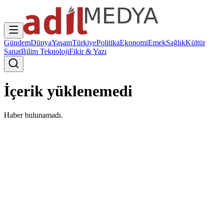
Gündem
Dünya
Yaşam
Türkiye
Politika
Ekonomi
Emek
Sağlık
Kültür
Sanat
Bilim Teknoloji
Fikir & Yazı
İçerik yüklenemedi
Haber bulunamadı.