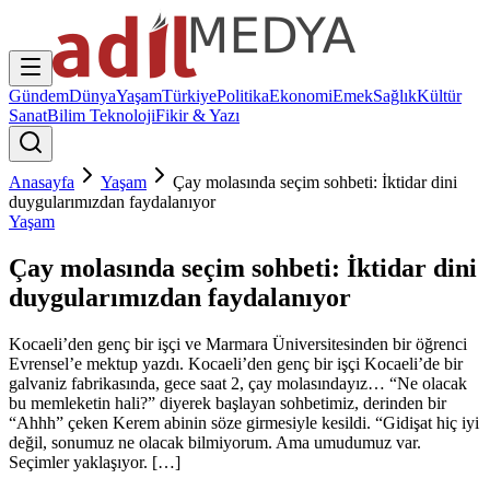
Gündem
Dünya
Yaşam
Türkiye
Politika
Ekonomi
Emek
Sağlık
Kültür
Sanat
Bilim Teknoloji
Fikir & Yazı
Anasayfa
Yaşam
Çay molasında seçim sohbeti: İktidar dini
duygularımızdan faydalanıyor
Yaşam
Çay molasında seçim sohbeti: İktidar dini
duygularımızdan faydalanıyor
Kocaeli’den genç bir işçi ve Marmara Üniversitesinden bir öğrenci
Evrensel’e mektup yazdı. Kocaeli’den genç bir işçi Kocaeli’de bir
galvaniz fabrikasında, gece saat 2, çay molasındayız… “Ne olacak
bu memleketin hali?” diyerek başlayan sohbetimiz, derinden bir
“Ahhh” çeken Kerem abinin söze girmesiyle kesildi. “Gidişat hiç iyi
değil, sonumuz ne olacak bilmiyorum. Ama umudumuz var.
Seçimler yaklaşıyor. […]