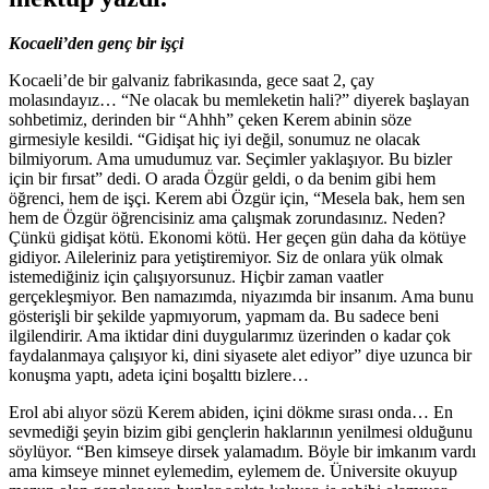
Kocaeli’den genç bir işçi
Kocaeli’de bir galvaniz fabrikasında, gece saat 2, çay
molasındayız… “Ne olacak bu memleketin hali?” diyerek başlayan
sohbetimiz, derinden bir “Ahhh” çeken Kerem abinin söze
girmesiyle kesildi. “Gidişat hiç iyi değil, sonumuz ne olacak
bilmiyorum. Ama umudumuz var. Seçimler yaklaşıyor. Bu bizler
için bir fırsat” dedi. O arada Özgür geldi, o da benim gibi hem
öğrenci, hem de işçi. Kerem abi Özgür için, “Mesela bak, hem sen
hem de Özgür öğrencisiniz ama çalışmak zorundasınız. Neden?
Çünkü gidişat kötü. Ekonomi kötü. Her geçen gün daha da kötüye
gidiyor. Aileleriniz para yetiştiremiyor. Siz de onlara yük olmak
istemediğiniz için çalışıyorsunuz. Hiçbir zaman vaatler
gerçekleşmiyor. Ben namazımda, niyazımda bir insanım. Ama bunu
gösterişli bir şekilde yapmıyorum, yapmam da. Bu sadece beni
ilgilendirir. Ama iktidar dini duygularımız üzerinden o kadar çok
faydalanmaya çalışıyor ki, dini siyasete alet ediyor” diye uzunca bir
konuşma yaptı, adeta içini boşalttı bizlere…
Erol abi alıyor sözü Kerem abiden, içini dökme sırası onda… En
sevmediği şeyin bizim gibi gençlerin haklarının yenilmesi olduğunu
söylüyor. “Ben kimseye dirsek yalamadım. Böyle bir imkanım vardı
ama kimseye minnet eylemedim, eylemem de. Üniversite okuyup