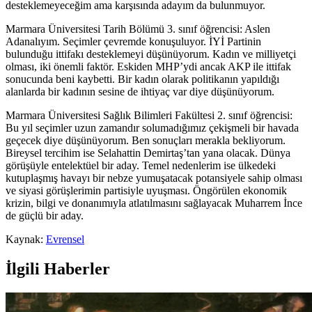
desteklemeyeceğim ama karşısında adayım da bulunmuyor.
Marmara Üniversitesi Tarih Bölümü 3. sınıf öğrencisi: Aslen
Adanalıyım. Seçimler çevremde konuşuluyor. İYİ Partinin
bulunduğu ittifakı desteklemeyi düşünüyorum. Kadın ve milliyetçi
olması, iki önemli faktör. Eskiden MHP’ydi ancak AKP ile ittifak
sonucunda beni kaybetti. Bir kadın olarak politikanın yapıldığı
alanlarda bir kadının sesine de ihtiyaç var diye düşünüyorum.
Marmara Üniversitesi Sağlık Bilimleri Fakültesi 2. sınıf öğrencisi:
Bu yıl seçimler uzun zamandır solumadığımız çekişmeli bir havada
geçecek diye düşünüyorum. Ben sonuçları merakla bekliyorum.
Bireysel tercihim ise Selahattin Demirtaş’tan yana olacak. Dünya
görüşüyle entelektüel bir aday. Temel nedenlerim ise ülkedeki
kutuplaşmış havayı bir nebze yumuşatacak potansiyele sahip olması
ve siyasi görüşlerimin partisiyle uyuşması. Öngörülen ekonomik
krizin, bilgi ve donanımıyla atlatılmasını sağlayacak Muharrem İnce
de güçlü bir aday.
Kaynak:
Evrensel
İlgili Haberler