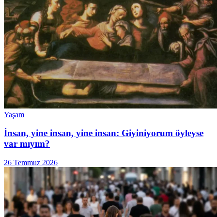
Yaşam
İnsan, yine insan, yine insan: Giyiniyorum öyleyse
var mıyım?
26 Temmuz 2026