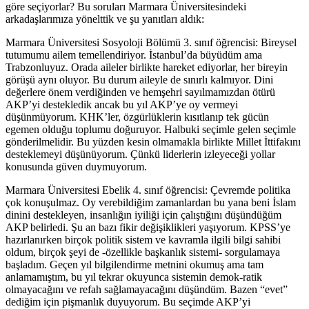
göre seçiyorlar? Bu soruları Marmara Üniversitesindeki
arkadaşlarımıza yönelttik ve şu yanıtları aldık:
Marmara Üniversitesi Sosyoloji Bölümü 3. sınıf öğrencisi: Bireysel
tutumumu ailem temellendiriyor. İstanbul’da büyüdüm ama
Trabzonluyuz. Orada aileler birlikte hareket ediyorlar, her bireyin
görüşü aynı oluyor. Bu durum aileyle de sınırlı kalmıyor. Dini
değerlere önem verdiğinden ve hemşehri sayılmamızdan ötürü
AKP’yi destekledik ancak bu yıl AKP’ye oy vermeyi
düşünmüyorum. KHK’ler, özgürlüklerin kısıtlanıp tek gücün
egemen olduğu toplumu doğuruyor. Halbuki seçimle gelen seçimle
gönderilmelidir. Bu yüzden kesin olmamakla birlikte Millet İttifakını
desteklemeyi düşünüyorum. Çünkü liderlerin izleyeceği yollar
konusunda güven duymuyorum.
Marmara Üniversitesi Ebelik 4. sınıf öğrencisi: Çevremde politika
çok konuşulmaz. Oy verebildiğim zamanlardan bu yana beni İslam
dinini destekleyen, insanlığın iyiliği için çalıştığını düşündüğüm
AKP belirledi. Şu an bazı fikir değişiklikleri yaşıyorum. KPSS’ye
hazırlanırken birçok politik sistem ve kavramla ilgili bilgi sahibi
oldum, birçok şeyi de -özellikle başkanlık sistemi- sorgulamaya
başladım. Geçen yıl bilgilendirme metnini okumuş ama tam
anlamamıştım, bu yıl tekrar okuyunca sistemin demok-ratik
olmayacağını ve refah sağlamayacağını düşündüm. Bazen “evet”
dediğim için pişmanlık duyuyorum. Bu seçimde AKP’yi