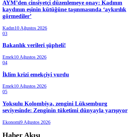
AYM’den cinsiyetçi düzenlemeye onay: Kadının
kaydının eşinin kütüğüne taşınmasında ‘aykırılık
görmediler’
Kadın
10 Ağustos 2026
03
Bakanlık verileri şüpheli!
Emek
10 Ağustos 2026
04
İklim krizi emekçiyi vurdu
Emek
10 Ağustos 2026
05
Yoksulu Kolombiya, zengini Lüksemburg
seviyesinde: Zenginin tüketimi dünyayla yarışıyor
Ekonomi
9 Ağustos 2026
Haber Akışı