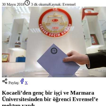
30 Mayıs 2018
3
dk okuma
Kaynak:
Evrensel
Paylaş:
X
Kocaeli’den genç bir işçi ve Marmara
Üniversitesinden bir öğrenci Evrensel’e
mektup yazdı.