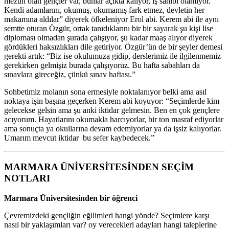
mezun olan gençler var, bunlar açıkta kalıyor, iş sahibi olamıyor.
Kendi adamlarını, okumuş, okumamış fark etmez, devletin her
makamına aldılar” diyerek öfkeleniyor Erol abi. Kerem abi ile aynı
semtte oturan Özgür, ortak tanıdıklarını bir bir sayarak şu kişi lise
diploması olmadan şurada çalışıyor, şu kadar maaş alıyor diyerek
gördükleri haksızlıkları dile getiriyor. Özgür’ün de bir şeyler demesi
gerekti artık: “Biz ise okulumuza gidip, derslerimiz ile ilgilenmemiz
gerekirken gelmişiz burada çalışıyoruz. Bu hafta sabahları da
sınavlara gireceğiz, çünkü sınav haftası.”
Sohbetimiz molanın sona ermesiyle noktalanıyor belki ama asıl
noktaya işin başına geçerken Kerem abi koyuyor: “Seçimlerde kim
gelecekse gelsin ama şu anki iktidar gelmesin. Ben en çok gençlere
acıyorum. Hayatlarını okumakla harcıyorlar, bir ton masraf ediyorlar
ama sonuçta ya okullarına devam edemiyorlar ya da işsiz kalıyorlar.
Umarım mevcut iktidar bu sefer kaybedecek.”
MARMARA ÜNİVERSİTESİNDEN SEÇİM
NOTLARI
Marmara Üniversitesinden bir öğrenci
Çevremizdeki gençliğin eğilimleri hangi yönde? Seçimlere karşı
nasıl bir yaklaşımları var? oy verecekleri adayları hangi taleplerine