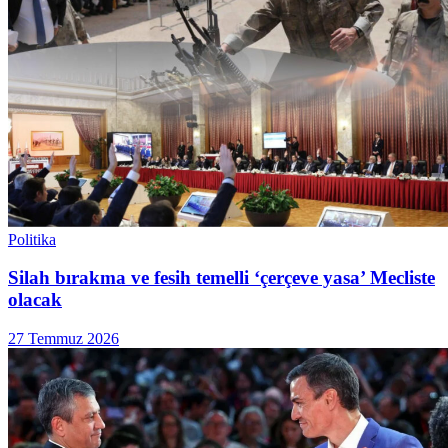
Politika
Silah bırakma ve fesih temelli ‘çerçeve yasa’ Mecliste
olacak
27 Temmuz 2026