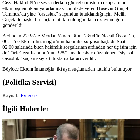
Ceza Hakimliği’ne sevk ederken güncel soruşturma kapsamında
etkin pişmanlıktan yararlanmak için ifade veren Hüseyin Gün, 4
Temmuz’da yine “casusluk” suçundun tutuklandığı için, Melih
Geçek de başka bir suçtan tutuklu olduğundan cezaevine geri
gönderildi.
Ardından 22:38’de Merdan Yanardağ’ın, 23:04’te Necati Özkan’ın,
00:11’de Ekrem İmamoğlu’nun hakimlik sorgusu başladı. Saat
02:00 sularında biten hakimlik sorgularının ardından her üç isim için
de Türk Ceza Kanunu’nun 328/1. maddesiyle düzenlenen “siyasal
casusluk” suçlamasıyla tutuklama kararı verildi.
Böylece Ekrem İmamoğlu, iki ayrı suçlamadan tutuklu bulunuyor.
(Politika Servisi)
Kaynak:
Evrensel
İlgili Haberler