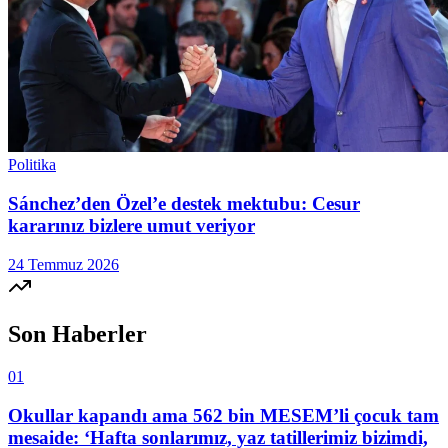
Politika
Sánchez’den Özel’e destek mektubu: Cesur
kararınız bizlere umut veriyor
24 Temmuz 2026
Son Haberler
01
Okullar kapandı ama 562 bin MESEM’li çocuk tam
mesaide: ‘Hafta sonlarımız, yaz tatillerimiz bizimdi,