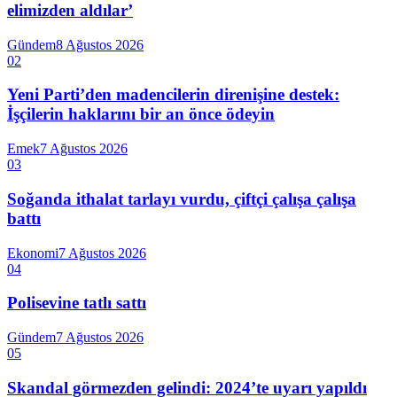
elimizden aldılar’
Gündem
8 Ağustos 2026
02
Yeni Parti’den madencilerin direnişine destek:
İşçilerin haklarını bir an önce ödeyin
Emek
7 Ağustos 2026
03
Soğanda ithalat tarlayı vurdu, çiftçi çalışa çalışa
battı
Ekonomi
7 Ağustos 2026
04
Polisevine tatlı sattı
Gündem
7 Ağustos 2026
05
Skandal görmezden gelindi: 2024’te uyarı yapıldı