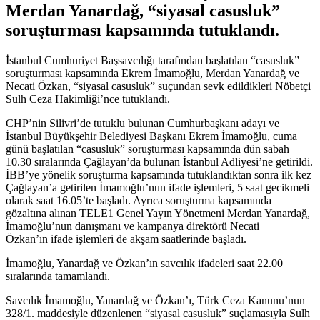
Merdan Yanardağ, “siyasal casusluk”
soruşturması kapsamında tutuklandı.
İstanbul Cumhuriyet Başsavcılığı tarafından başlatılan “casusluk”
soruşturması kapsamında Ekrem İmamoğlu, Merdan Yanardağ ve
Necati Özkan, “siyasal casusluk” suçundan sevk edildikleri Nöbetçi
Sulh Ceza Hakimliği’nce tutuklandı.
CHP’nin Silivri’de tutuklu bulunan Cumhurbaşkanı adayı ve
İstanbul Büyükşehir Belediyesi Başkanı Ekrem İmamoğlu, cuma
günü başlatılan “casusluk” soruşturması kapsamında dün sabah
10.30 sıralarında Çağlayan’da bulunan İstanbul Adliyesi’ne getirildi.
İBB’ye yönelik soruşturma kapsamında tutuklandıktan sonra ilk kez
Çağlayan’a getirilen İmamoğlu’nun ifade işlemleri, 5 saat gecikmeli
olarak saat 16.05’te başladı. Ayrıca soruşturma kapsamında
gözaltına alınan TELE1 Genel Yayın Yönetmeni Merdan Yanardağ,
İmamoğlu’nun danışmanı ve kampanya direktörü Necati
Özkan’ın ifade işlemleri de akşam saatlerinde başladı.
İmamoğlu, Yanardağ ve Özkan’ın savcılık ifadeleri saat 22.00
sıralarında tamamlandı.
Savcılık İmamoğlu, Yanardağ ve Özkan’ı, Türk Ceza Kanunu’nun
328/1. maddesiyle düzenlenen “siyasal casusluk” suçlamasıyla Sulh