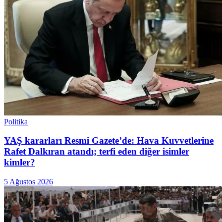
Politika
YAŞ kararları Resmi Gazete’de: Hava Kuvvetlerine
Rafet Dalkıran atandı; terfi eden diğer isimler
kimler?
5 Ağustos 2026