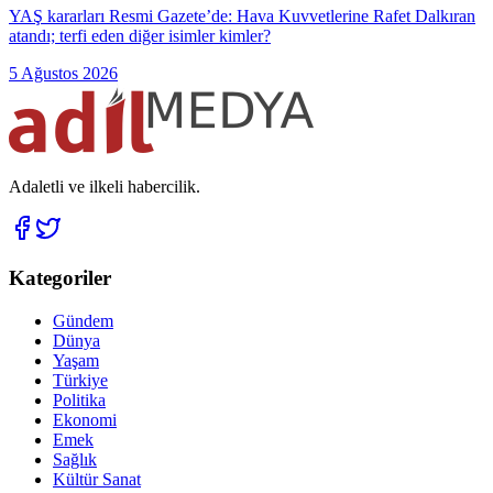
YAŞ kararları Resmi Gazete’de: Hava Kuvvetlerine Rafet Dalkıran
atandı; terfi eden diğer isimler kimler?
5 Ağustos 2026
Adaletli ve ilkeli habercilik.
Kategoriler
Gündem
Dünya
Yaşam
Türkiye
Politika
Ekonomi
Emek
Sağlık
Kültür Sanat