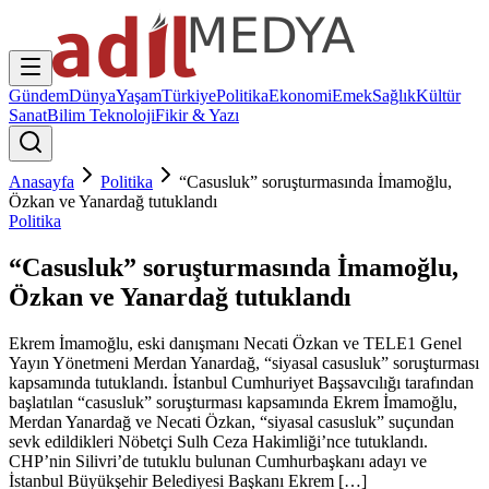
Gündem
Dünya
Yaşam
Türkiye
Politika
Ekonomi
Emek
Sağlık
Kültür
Sanat
Bilim Teknoloji
Fikir & Yazı
Anasayfa
Politika
“Casusluk” soruşturmasında İmamoğlu,
Özkan ve Yanardağ tutuklandı
Politika
“Casusluk” soruşturmasında İmamoğlu,
Özkan ve Yanardağ tutuklandı
Ekrem İmamoğlu, eski danışmanı Necati Özkan ve TELE1 Genel
Yayın Yönetmeni Merdan Yanardağ, “siyasal casusluk” soruşturması
kapsamında tutuklandı. İstanbul Cumhuriyet Başsavcılığı tarafından
başlatılan “casusluk” soruşturması kapsamında Ekrem İmamoğlu,
Merdan Yanardağ ve Necati Özkan, “siyasal casusluk” suçundan
sevk edildikleri Nöbetçi Sulh Ceza Hakimliği’nce tutuklandı.
CHP’nin Silivri’de tutuklu bulunan Cumhurbaşkanı adayı ve
İstanbul Büyükşehir Belediyesi Başkanı Ekrem […]