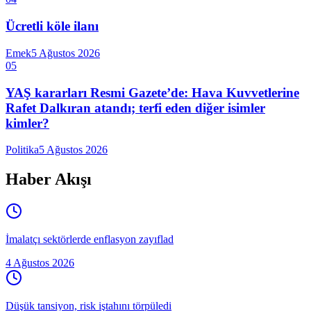
Ücretli köle ilanı
Emek
5 Ağustos 2026
05
YAŞ kararları Resmi Gazete’de: Hava Kuvvetlerine
Rafet Dalkıran atandı; terfi eden diğer isimler
kimler?
Politika
5 Ağustos 2026
Haber Akışı
İmalatçı sektörlerde enflasyon zayıflad
4 Ağustos 2026
Düşük tansiyon, risk iştahını törpüledi