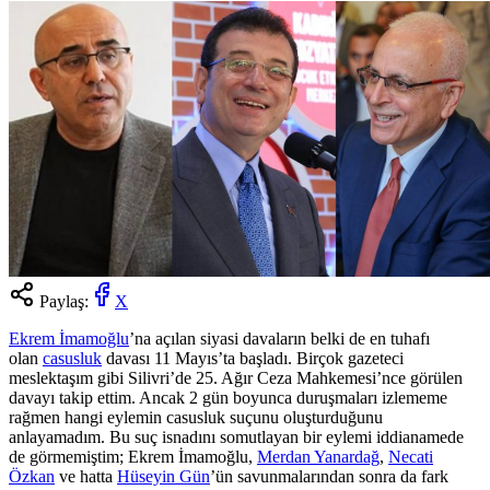
Paylaş:
X
Ekrem İmamoğlu
’na açılan siyasi davaların belki de en tuhafı
olan
casusluk
davası 11 Mayıs’ta başladı. Birçok gazeteci
meslektaşım gibi Silivri’de 25. Ağır Ceza Mahkemesi’nce görülen
davayı takip ettim. Ancak 2 gün boyunca duruşmaları izlememe
rağmen hangi eylemin casusluk suçunu oluşturduğunu
anlayamadım. Bu suç isnadını somutlayan bir eylemi iddianamede
de görmemiştim; Ekrem İmamoğlu,
Merdan Yanardağ
,
Necati
Özkan
ve hatta
Hüseyin Gün
’ün savunmalarından sonra da fark