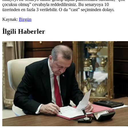
çocuksu olmuş” cevabıyla reddedilirsiniz. Bu senaryoya 10
üzerinden en fazla 3 verilebilir. O da “cast” seçiminden dolayı.
Kaynak:
Birgün
İlgili Haberler