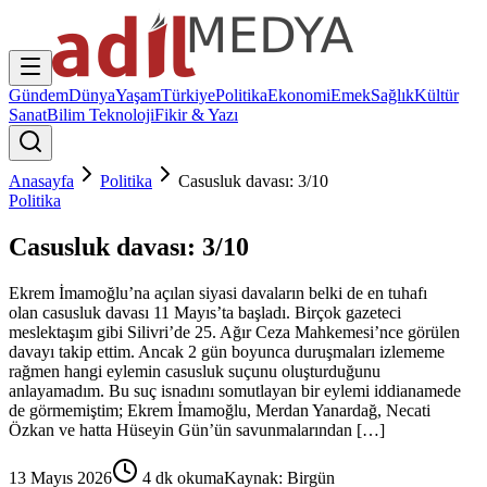
Gündem
Dünya
Yaşam
Türkiye
Politika
Ekonomi
Emek
Sağlık
Kültür
Sanat
Bilim Teknoloji
Fikir & Yazı
Anasayfa
Politika
Casusluk davası: 3/10
Politika
Casusluk davası: 3/10
Ekrem İmamoğlu’na açılan siyasi davaların belki de en tuhafı
olan casusluk davası 11 Mayıs’ta başladı. Birçok gazeteci
meslektaşım gibi Silivri’de 25. Ağır Ceza Mahkemesi’nce görülen
davayı takip ettim. Ancak 2 gün boyunca duruşmaları izlememe
rağmen hangi eylemin casusluk suçunu oluşturduğunu
anlayamadım. Bu suç isnadını somutlayan bir eylemi iddianamede
de görmemiştim; Ekrem İmamoğlu, Merdan Yanardağ, Necati
Özkan ve hatta Hüseyin Gün’ün savunmalarından […]
13 Mayıs 2026
4
dk okuma
Kaynak:
Birgün