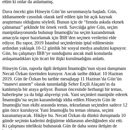
ettim ki onlar da anlamamış.
Dava önceki gün Hüseyin Gün’ün savunmasıyla başladı. Gün,
iddianamede casusluk olarak tarif edilen işin bir açık kaynak
araştırması olduğunu söyledi. Bunun için de “fırında askıda ekmek
çalınamaz” şeklinde bir örnek verdi. Savcılığa göre Gün, seçim
manipülasyonunda bulunup İmamoğlu’na seçim kazandırmak
amacıyla rapor hazırlamak için İBB’den seçmen verilerini elde
ediyor. Bu rapor, 2019 İstanbul seçimlerinin iptal edilmesinin
ardından yaklaşık 10-12 günlük bir sosyal medya analizini kapsıyor.
Gün, bu çalışmayı İBB’ye sunduğunu ancak mali konularda
anlaşamadıkları için ticari bir ilişki kurulmadığını anlattı.
Hüseyin Gün, raporla ilgili iletişimi İmamoğlu’nun siyasi danışmanı
Necati Özkan üzerinden kuruyor. Ancak tarihe dikkat: 10 Haziran
2019. Gün ile Özkan bu tarihte mesajlaşıp 11 Haziran’da Gün’ün
“manevi annem” olarak tanımladığı Seher Erçili Alaçam’ın da
katılımıyla bir araya geliyor. Bunun öncesinde herhangi bir temas,
haberleşme ya da bilgi alışverişi yok. Yani seçimleri manipüle ederek
İmamoğlu’na seçim kazandırdığı iddia edilen Hüseyin Gün ile
İmamoğlu’nun ekibi arasında temas, tekrarlanan seçimden sadece 12
gün önce kuruluyor. Yani İmamoğlu bu temas olmasa, seçimi
kazanamayacak. Hikâye bu. Necati Özkan da dünkü duruşmada 10
günde seçimin kaderini değiştirme iddiasının abesliğinden söz etti.
Ki çalışması niteliksiz bulunarak Gün ile daha sonra iletişim de