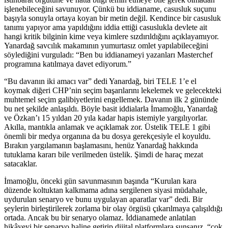
işlenebileceğini savunuyor. Çünkü bu iddianame, casusluk suçunu
başıyla sonuyla ortaya koyan bir metin değil. Kendince bir casusluk
tanımı yapıyor ama yapıldığını iddia ettiği casuslukla devlete ait
hangi kritik bilginin kime veya kimlere sızdırıldığını açıklayamıyor.
Yanardağ savcılık makamının yumurtasız omlet yapılabileceğini
söylediğini vurguladı: “Ben bu iddianameyi yazanları Masterchef
programına katılmaya davet ediyorum.”
“Bu davanın iki amacı var” dedi Yanardağ, biri TELE 1’e el
koymak diğeri CHP’nin seçim başarılarını lekelemek ve gelecekteki
muhtemel seçim galibiyetlerini engellemek. Davanın ilk 2 gününde
bu net şekilde anlaşıldı. Böyle basit iddialarla İmamoğlu, Yanardağ
ve Özkan’ı 15 yıldan 20 yıla kadar hapis istemiyle yargılıyorlar.
Akılla, mantıkla anlamak ve açıklamak zor. Üstelik TELE 1 gibi
önemli bir medya organına da bu dosya gerekçesiyle el koyuldu.
Bırakın yargılamanın başlamasını, henüz Yanardağ hakkında
tutuklama kararı bile verilmeden üstelik. Şimdi de haraç mezat
satacaklar.
İmamoğlu, önceki gün savunmasının başında “Kurulan kara
düzende koltuktan kalkmama adına sergilenen siyasi müdahale,
uydurulan senaryo ve bunu uygulayan aparatlar var” dedi. Bir
şeylerin birleştirilerek zorlama bir olay örgüsü çıkarılmaya çalışıldığı
ortada. Ancak bu bir senaryo olamaz. İddianamede anlatılan
hikâyeyi bir senaryo haline getirip dijital platformlara sunsanız, “çok