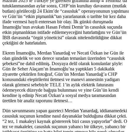
Haziran 2025’te Türkiye’ye girerken gözaltına alınıp 4 Temmuz’da
tutuklanmasından aylar sonra, CHP’nin kurultay davasının (mutlak
butlan) görüleceği 24 Ekim’de “casusluk” operasyonunun yapılması
ve Gün’ün “etkin pişmanlık”tan yararlanarak o tarihte bir kez daha
ifade vermesi hayli enteresan bir olay. İlk günkü duruşmada
İmamoğlu’nun avukatı Hasan Fehmi Demir’in casusluk suçunda
etkin pişmanlıktan istifade edilemeyeceğini hatırlattığını ve Gün’ün
İBB davasında “örgüt yöneticisi” olarak nitelendirildiğine dikkat
çektiğini de hatırlatalım.
Ekrem İmamoğlu, Merdan Yanardağ ve Necati Özkan ise Gün ile
olan gündelik ve son derece sıradan temasları üzerinden “casusluk
şebekesi”ne dahil edilmiş. Dosyaya delil olarak konulanlar şöyle:
Gün ile Seher Alaçam’ın İmamoğlu’na yaptıkları 5 dakikalık
ziyarette çektirilen fotoğraf, Gün’ün Merdan Yanardağ’a CHP
konusundaki eleştirilerini iletmesi ve manevi annesinin yadigarı
olarak görmesi sebebiyle TELE 1’in aylık elektrik faturasını
ödemeyecek düzeyde bağışta bulunması ve yine Gün’ün kendi
kendine iş edinip Necati Özkan’a sosyal medya taramasından
üretilen bir analiz raporunu iletmesi…
Dün savunmasını yapan gazeteci Merdan Yanardağ, iddianamedeki
casusluk suçunun kendine nasıl dayanaklar bulduğuna dikkat çekti.
“2 tez, 1 makaleyi kaynak göstererek bizi casus yapıyorlar” dedi. O
tez ve makaleler, casusluk suçunun yabancı bir ülkeye, yabancı bir
istihbarat örgütüne ve hatta bilgi temin etmeye bile gerek olmadan