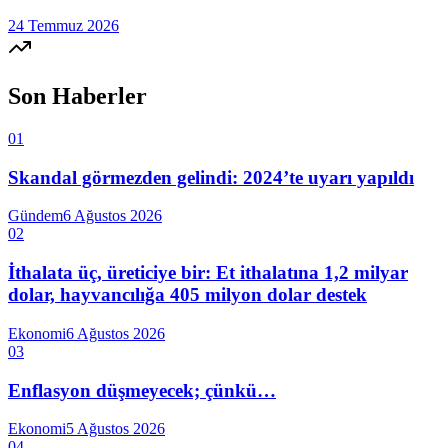
24 Temmuz 2026
Son Haberler
01
Skandal görmezden gelindi: 2024’te uyarı yapıldı
Gündem
6 Ağustos 2026
02
İthalata üç, üreticiye bir: Et ithalatına 1,2 milyar
dolar, hayvancılığa 405 milyon dolar destek
Ekonomi
6 Ağustos 2026
03
Enflasyon düşmeyecek; çünkü…
Ekonomi
5 Ağustos 2026
04