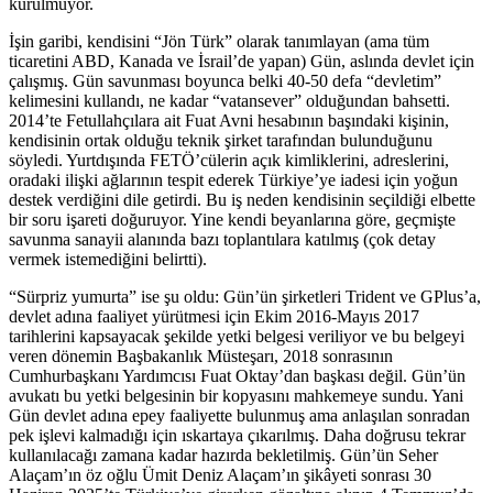
kurulmuyor.
İşin garibi, kendisini “Jön Türk” olarak tanımlayan (ama tüm
ticaretini ABD, Kanada ve İsrail’de yapan) Gün, aslında devlet için
çalışmış. Gün savunması boyunca belki 40-50 defa “devletim”
kelimesini kullandı, ne kadar “vatansever” olduğundan bahsetti.
2014’te Fetullahçılara ait Fuat Avni hesabının başındaki kişinin,
kendisinin ortak olduğu teknik şirket tarafından bulunduğunu
söyledi. Yurtdışında FETÖ’cülerin açık kimliklerini, adreslerini,
oradaki ilişki ağlarının tespit ederek Türkiye’ye iadesi için yoğun
destek verdiğini dile getirdi. Bu iş neden kendisinin seçildiği elbette
bir soru işareti doğuruyor. Yine kendi beyanlarına göre, geçmişte
savunma sanayii alanında bazı toplantılara katılmış (çok detay
vermek istemediğini belirtti).
“Sürpriz yumurta” ise şu oldu: Gün’ün şirketleri Trident ve GPlus’a,
devlet adına faaliyet yürütmesi için Ekim 2016-Mayıs 2017
tarihlerini kapsayacak şekilde yetki belgesi veriliyor ve bu belgeyi
veren dönemin Başbakanlık Müsteşarı, 2018 sonrasının
Cumhurbaşkanı Yardımcısı Fuat Oktay’dan başkası değil. Gün’ün
avukatı bu yetki belgesinin bir kopyasını mahkemeye sundu. Yani
Gün devlet adına epey faaliyette bulunmuş ama anlaşılan sonradan
pek işlevi kalmadığı için ıskartaya çıkarılmış. Daha doğrusu tekrar
kullanılacağı zamana kadar hazırda bekletilmiş. Gün’ün Seher
Alaçam’ın öz oğlu Ümit Deniz Alaçam’ın şikâyeti sonrası 30