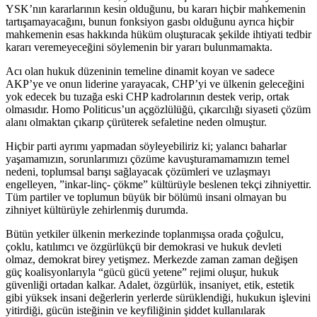
YSK’nın kararlarının kesin olduğunu, bu kararı hiçbir mahkemenin
tartışamayacağını, bunun fonksiyon gasbı olduğunu ayrıca hiçbir
mahkemenin esas hakkında hüküm oluşturacak şekilde ihtiyati tedbir
kararı veremeyeceğini söylemenin bir yararı bulunmamakta.
Acı olan hukuk düzeninin temeline dinamit koyan ve sadece
AKP’ye ve onun liderine yarayacak, CHP’yi ve ülkenin geleceğini
yok edecek bu tuzağa eski CHP kadrolarının destek verip, ortak
olmasıdır. Homo Politicus’un açgözlülüğü, çıkarcılığı siyaseti çözüm
alanı olmaktan çıkarıp çürüterek sefaletine neden olmuştur.
Hiçbir parti ayrımı yapmadan söyleyebiliriz ki; yalancı baharlar
yaşamamızın, sorunlarımızı çözüme kavuşturamamamızın temel
nedeni, toplumsal barışı sağlayacak çözümleri ve uzlaşmayı
engelleyen, ”inkar-linç- çökme” kültürüyle beslenen tekçi zihniyettir.
Tüm partiler ve toplumun büyük bir bölümü insani olmayan bu
zihniyet kültürüyle zehirlenmiş durumda.
Bütün yetkiler ülkenin merkezinde toplanmışsa orada çoğulcu,
çoklu, katılımcı ve özgürlükçü bir demokrasi ve hukuk devleti
olmaz, demokrat birey yetişmez. Merkezde zaman zaman değişen
güç koalisyonlarıyla “gücü gücü yetene” rejimi oluşur, hukuk
güvenliği ortadan kalkar. Adalet, özgürlük, insaniyet, etik, estetik
gibi yüksek insani değerlerin yerlerde sürüklendiği, hukukun işlevini
yitirdiği, gücün isteğinin ve keyfiliğinin şiddet kullanılarak