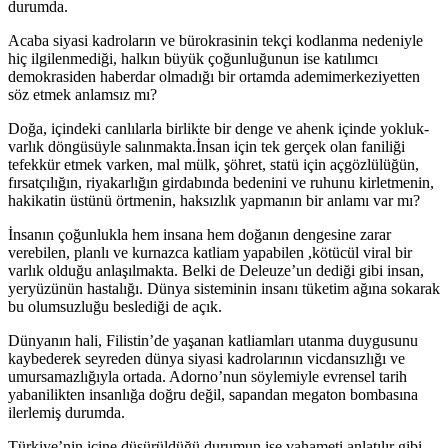
durumda.
Acaba siyasi kadroların ve bürokrasinin tekçi kodlanma nedeniyle
hiç ilgilenmediği, halkın büyük çoğunluğunun ise katılımcı
demokrasiden haberdar olmadığı bir ortamda ademimerkeziyetten
söz etmek anlamsız mı?
Doğa, içindeki canlılarla birlikte bir denge ve ahenk içinde yokluk-
varlık döngüsüyle salınmakta.İnsan için tek gerçek olan faniliği
tefekkür etmek varken, mal mülk, şöhret, statü için açgözlülüğün,
fırsatçılığın, riyakarlığın girdabında bedenini ve ruhunu kirletmenin,
hakikatin üstünü örtmenin, haksızlık yapmanın bir anlamı var mı?
İnsanın çoğunlukla hem insana hem doğanın dengesine zarar
verebilen, planlı ve kurnazca katliam yapabilen ,kötücül viral bir
varlık olduğu anlaşılmakta. Belki de Deleuze’un dediği gibi insan,
yeryüzünün hastalığı. Dünya sisteminin insanı tüketim ağına sokarak
bu olumsuzluğu beslediği de açık.
Dünyanın hali, Filistin’de yaşanan katliamları utanma duygusunu
kaybederek seyreden dünya siyasi kadrolarının vicdansızlığı ve
umursamazlığıyla ortada. Adorno’nun söylemiyle evrensel tarih
yabanilikten insanlığa doğru değil, sapandan megaton bombasına
ilerlemiş durumda.
Türkiye’nin içine düşürüldüğü durumun ise vahameti anlatılır gibi