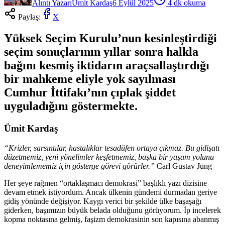
Alıntı Yazarı
Ümit Kardaş
6 Eylül 2025
4
dk okuma
Paylaş:
X
Yüksek Seçim Kurulu’nun kesinleştirdiği
seçim sonuçlarının yıllar sonra halkla
bağını kesmiş iktidarın araçsallaştırdığı
bir mahkeme eliyle yok sayılması
Cumhur İttifakı’nın çıplak şiddet
uyguladığını göstermekte.
Ümit Kardaş
“Krizler, sarsıntılar, hastalıklar tesadüfen ortaya çıkmaz. Bu gidişatı
düzetmemiz, yeni yönelimler keşfetmemiz, başka bir yaşam yolunu
deneyimlememiz için gösterge görevi görürler.”
Carl Gustav Jung
Her şeye rağmen “ortaklaşmacı demokrasi” başlıklı yazı dizisine
devam etmek istiyordum. Ancak ülkenin gündemi durmadan geriye
gidiş yönünde değişiyor. Kaygı verici bir şekilde ülke başaşağı
giderken, başımızın büyük belada olduğunu görüyorum. İp incelerek
kopma noktasına gelmiş, faşizm demokrasinin son kapısına abanmış