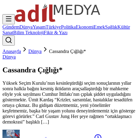
Gündem
Dünya
Yaşam
Türkiye
Politika
Ekonomi
Emek
Sağlık
Kültür
Sanat
Bilim Teknoloji
Fikir & Yazı
Anasayfa
Dünya
Cassandra Çığlığı*
Dünya
Cassandra Çığlığı*
Yüksek Seçim Kurulu’nun kesinleştirdiği seçim sonuçlarının yıllar
sonra halkla bağını kesmiş iktidarın araçsallaştırdığı bir mahkeme
eliyle yok sayılması Cumhur İttifakı’nın çıplak şiddet uyguladığını
göstermekte. Ümit Kardaş “Krizler, sarsıntılar, hastalıklar tesadüfen
ortaya çıkmaz. Bu gidişatı düzetmemiz, yeni yönelimler
keşfetmemiz, başka bir yaşam yolunu deneyimlememiz için gösterge
görevi görürler.” Carl Gustav Jung Her şeye rağmen “ortaklaşmacı
demokrasi” başlıklı […]