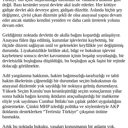
değil. Bazı kesimler soyut devlete akıl izafe ederler. Her kötüye
gidişte devlet aklı devreye girer, gidişatı düzeltir. Aslında hiçbir şey
değişmez, çivisi çıkan düzenin şekli de olsa anayasal yapısı devam
eder ancak statüko kendini yeniden ve daha canlı üreterek yoluna
devam eder.
Geldiğimiz noktada devletin de akılla bağını kopardığı anlaşılıyor.
Anayasa fiilen ilga edilmiş, kurumlar işlevlerini kaybetmiş, bir
ölçüde düzeni sağlayan usül ve gelenekler keyfilikle yer değiştirmiş
durumda. Liyakatsizlikle birlikte akıl, bilgi ve hukukun işlevini
kaybetmesi sonucu devlet kavramının içinin boşalıp soyutlaştığı, bir
devletsizlik boşluğuna düşüldüğü, bu boşluğun açık faşist bir rejimle
dolacağı görülmekte.
Adil yargılanma hakkının, hakim bağımsızlığı-tarafsızlığı ve tabii
hakim ilkelerinin çiğnendiği bir durumdan seçim hukukunun da
anayasal düzlemde yok sayıldığı bir noktaya gelmiş durumdayız.
Yüksek Seçim Kurulu’nun kesinleştirdiği seçim sonuçlarının yıllar
sonra halkla bağını kesmiş iktidarın araçsallaştırdığı bir mahkeme
eliyle yok sayılması Cumhur İttifakı’nın çıplak şiddet uyguladığını
göstermekte. Çünkü MHP izlediği politika ve söylemleriyle AKP
iktidarını desteklerken “Terörsüz Türkiye” çıkışının üstüne
basmakta.
Artık bu noktada hukuku, yasaları konuşmanın bir anlamı yok.