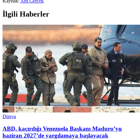
Kaynak:
Artı Gerçek
İlgili Haberler
Dünya
ABD, kaçırdığı Venezuela Başkanı Maduro’yu
haziran 2027’de yargılamaya başlayacak