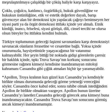
meşrulaştırılmaya çalışıldığı bir çöküş haliyle karşı karşıyayız.
Çoklu, çoğulcu, katılımcı, özgürlükçü, hukuk güvenliğine ve
hukukun üstünlüğüne, etik ve estetik değerlere dayalı, barışı
güvenceye alan bir demokrasi için yapılacak çağrıyı benimseyen her
siyasi parti ya da örgüt demokrasi ittifakı içinde yer almalı. Etnik
kimliği, inancı, felsefesi, siyasi görüşü, dili, cinsel tercihi ne olursa
olsun bireyler bu ittifakta kendini bulmalı.
Türkiye toplumunun geleceği faşizmi savunanlara karşı demokrasiyi
savunacak olanların ferasetine ve cesaretine bağlı. Yoksa içinde
onurumuzla, haysiyetimizle yaşayacağımız bir vatanımız
kalmayabilir. Her şeyin bittiği bir noktada gidişi görenlerin çaresiz
bir haklılık içinde, tıpkı Truva Savaşı’nın korkunç sonucunu
görmesine rağmen kimseyi kendisine inandıramayan mitoloji
kahramanı Cassandra gibi çığlık atmaları hiçbir işe yaramayabilir.
*Apollon, Troya kralının kızı güzel kızı Cassandra’ya kendisiyle
birlikte olması durumunda geleceği görme yeteneği vereceğini
söyler. Cassandra önce kabul eder, sonra rahibe olmak istediğinden
Apollon ile birlikte olmaktan vazgeçer. Apollon bunun üzerine
Cassandra’yı lanetler.Cassandra geleceği görecek ama kimseyi buna
inandıramayacaktır. Cassandra Truva Savaşı’nın sonucunu görmüş
ancak kimseyi inandıramamıştır.