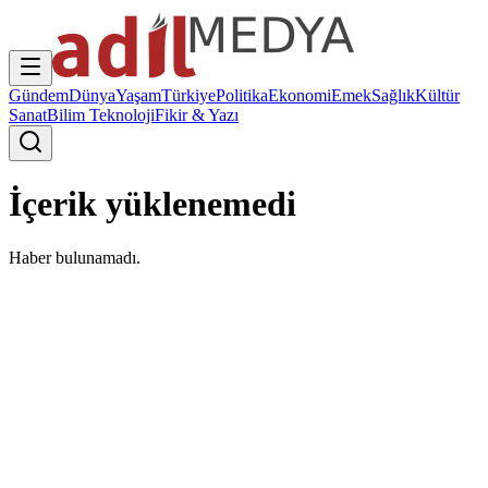
Gündem
Dünya
Yaşam
Türkiye
Politika
Ekonomi
Emek
Sağlık
Kültür
Sanat
Bilim Teknoloji
Fikir & Yazı
İçerik yüklenemedi
Haber bulunamadı.