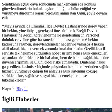
Sendikanın açtığı dava sonucunda mahkemenin söz konusu
görevlendirmelerin hukuka aykırı olduğuna hükmettiğini ve
yürütmeyi durdurma kararı verdiğini anımsatan Uğur, şöyle devam
etti:
‘‘Mayıs ayında da Emirgazi İlçe Devlet Hastanesi’nde görev yapan
bir hekim, yine ihtiyaç gerekçesi öne sürülerek Ereğli Devlet
Hastanesi’ne geçici görevlendirme ile gönderilmiştir. Personel
doluluk cetveline göre hastanede bulunması gereken 6 hekim
kadrosuna rağmen, görevlendirmeler nedeniyle yalnızca 4 hekim
aktif olarak hizmet vermek zorunda bırakılmaktadır. Özellikle acil
serviste tek hekimle sürdürülen nöbet sistemi hem sağlık emekçileri
açısından sürdürülemez bir hal almış hem de halkın sağlık hizmetine
güvenli erişimini, sağlığını ciddi riske atmaktadır. Dinlenme hakkı
gasp edilen, kesintisiz biçimde çalıştırılan hekimler üzerinden sağlık
hizmeti yürütmeye çalışan bu anlayış sağlık sistemini çöküşe
sürüklemekte, sağlık ve sosyal hizmet emekçilerini ise
tüketmektedir.”
Kaynak:
Birgün
İlgili Haberler