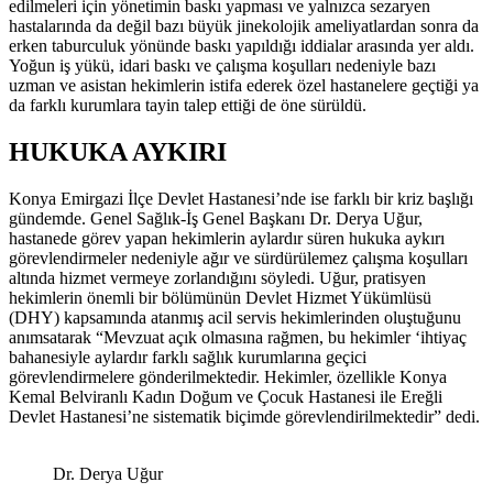
edilmeleri için yönetimin baskı yapması ve yalnızca sezaryen
hastalarında da değil bazı büyük jinekolojik ameliyatlardan sonra da
erken taburculuk yönünde baskı yapıldığı iddialar arasında yer aldı.
Yoğun iş yükü, idari baskı ve çalışma koşulları nedeniyle bazı
uzman ve asistan hekimlerin istifa ederek özel hastanelere geçtiği ya
da farklı kurumlara tayin talep ettiği de öne sürüldü.
HUKUKA AYKIRI
Konya Emirgazi İlçe Devlet Hastanesi’nde ise farklı bir kriz başlığı
gündemde. Genel Sağlık-İş Genel Başkanı Dr. Derya Uğur,
hastanede görev yapan hekimlerin aylardır süren hukuka aykırı
görevlendirmeler nedeniyle ağır ve sürdürülemez çalışma koşulları
altında hizmet vermeye zorlandığını söyledi. Uğur, pratisyen
hekimlerin önemli bir bölümünün Devlet Hizmet Yükümlüsü
(DHY) kapsamında atanmış acil servis hekimlerinden oluştuğunu
anımsatarak “Mevzuat açık olmasına rağmen, bu hekimler ‘ihtiyaç
bahanesiyle aylardır farklı sağlık kurumlarına geçici
görevlendirmelere gönderilmektedir. Hekimler, özellikle Konya
Kemal Belviranlı Kadın Doğum ve Çocuk Hastanesi ile Ereğli
Devlet Hastanesi’ne sistematik biçimde görevlendirilmektedir” dedi.
Dr. Derya Uğur