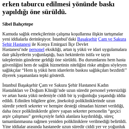
erken taburcu edilmesi yönünde baskı
yapıldığı öne sürüldü.
Sibel Bahçetepe
Kamuda sağlık emekçilerinin çalışma koşullarına ilişkin tartışmalar
yeni iddialarla derinleşiyor. İstanbul’daki
Başakşehir
Çam ve Sakura
Şehir Hastanesi
ile Konya Emirgazi İlçe Devlet
Hastanesi’nde
personel
eksikliği, artan iş yükü ve idari uygulamalara
dair şikâyetlerin yoğunlaştığı, bazı hekimlerin istifa ve tayin
taleplerinin gündeme geldiği öne sürüldü. Bu durumlarını hem hasta
güvenliğini hem de sağlık hizmetinin niteliğini riske attığını söyleyen
sağlıkçılar “Hem iş yükü hem idarelerin baskısı sağlıkçıları bezdirdi’’
diyerek yaşananlara tepki gösterdi.
İstanbul Başakşehir Çam ve Sakura Şehir Hastanesi Kadın
Hastalıkları ve Doğum Kliniği’nde uzun süredir personel yetersizliği
ve artan hasta yükü nedeniyle ciddi bir iş yoğunluğu yaşandığı iddia
edildi. Edinilen bilgilere göre, jinekoloji polikliniklerinde uzun
süredir yeterli sekreter ve hemşire desteği olmadan hizmet verildiği,
daha önce polikliniklerde görev yapan sekreter personelin “geçici
arşiv çalışması” gerekçesiyle farklı alanlara kaydırıldığı, süreç
tamamlanmasına rağmen yeniden polikliniklere verilmediği belirtildi.
Yine iddialar arasında hastanede uzun süredir ciddi yer ve yoğunluk