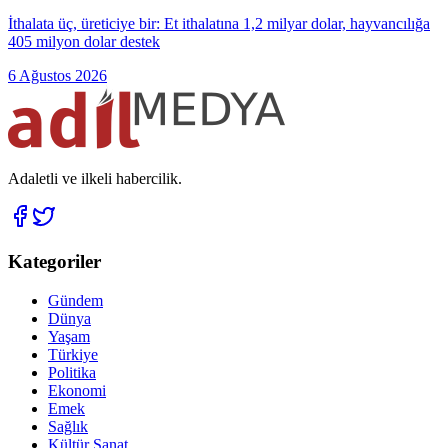
İthalata üç, üreticiye bir: Et ithalatına 1,2 milyar dolar, hayvancılığa
405 milyon dolar destek
6 Ağustos 2026
Adaletli ve ilkeli habercilik.
Kategoriler
Gündem
Dünya
Yaşam
Türkiye
Politika
Ekonomi
Emek
Sağlık
Kültür Sanat