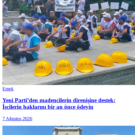
Emek
Yeni Parti’den madencilerin direnişine destek:
İşçilerin haklarını bir an önce ödeyin
7 Ağustos 2026