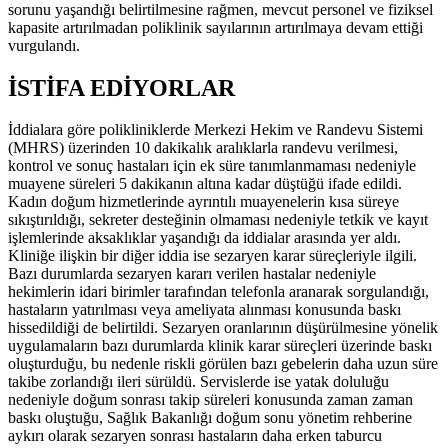
sorunu yaşandığı belirtilmesine rağmen, mevcut personel ve fiziksel
kapasite artırılmadan poliklinik sayılarının artırılmaya devam ettiği
vurgulandı.
İSTİFA EDİYORLAR
İddialara göre polikliniklerde Merkezi Hekim ve Randevu Sistemi
(MHRS) üzerinden 10 dakikalık aralıklarla randevu verilmesi,
kontrol ve sonuç hastaları için ek süre tanımlanmaması nedeniyle
muayene süreleri 5 dakikanın altına kadar düştüğü ifade edildi.
Kadın doğum hizmetlerinde ayrıntılı muayenelerin kısa süreye
sıkıştırıldığı, sekreter desteğinin olmaması nedeniyle tetkik ve kayıt
işlemlerinde aksaklıklar yaşandığı da iddialar arasında yer aldı.
Kliniğe ilişkin bir diğer iddia ise sezaryen karar süreçleriyle ilgili.
Bazı durumlarda sezaryen kararı verilen hastalar nedeniyle
hekimlerin idari birimler tarafından telefonla aranarak sorgulandığı,
hastaların yatırılması veya ameliyata alınması konusunda baskı
hissedildiği de belirtildi. Sezaryen oranlarının düşürülmesine yönelik
uygulamaların bazı durumlarda klinik karar süreçleri üzerinde baskı
oluşturduğu, bu nedenle riskli görülen bazı gebelerin daha uzun süre
takibe zorlandığı ileri sürüldü. Servislerde ise yatak doluluğu
nedeniyle doğum sonrası takip süreleri konusunda zaman zaman
baskı oluştuğu, Sağlık Bakanlığı doğum sonu yönetim rehberine
aykırı olarak sezaryen sonrası hastaların daha erken taburcu