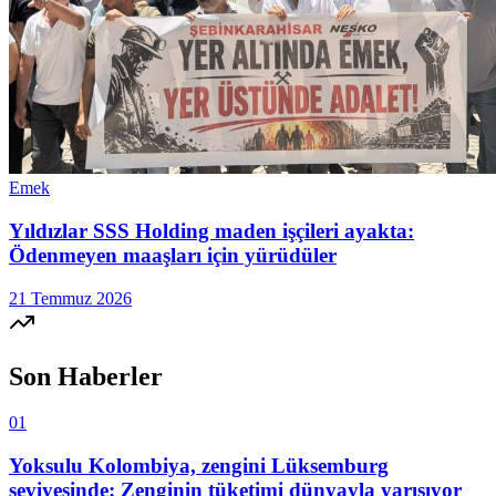
Emek
Yıldızlar SSS Holding maden işçileri ayakta:
Ödenmeyen maaşları için yürüdüler
21 Temmuz 2026
Son Haberler
01
Yoksulu Kolombiya, zengini Lüksemburg
seviyesinde: Zenginin tüketimi dünyayla yarışıyor