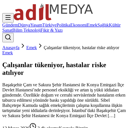
Gündem
Dünya
Yaşam
Türkiye
Politika
Ekonomi
Emek
Sağlık
Kültür
Sanat
Bilim Teknoloji
Fikir & Yazı
Anasayfa
Emek
Çalışanlar tükeniyor, hastalar riske atılıyor
Emek
Çalışanlar tükeniyor, hastalar riske
atılıyor
Başakşehir Çam ve Sakura Şehir Hastanesi ile Konya Emirgazi İlçe
Devlet Hastanesi’nde personel eksikliği ve artan iş yükü iddiaları
gündemde. Özellikle doğum ve cerrahi servislerinde hastaların erken
taburcu edilmesi yönünde baskı yapıldığı öne sürüldü. Sibel
Bahçetepe Kamuda sağlık emekçilerinin çalışma koşullarına ilişkin
tartışmalar yeni iddialarla derinleşiyor. İstanbul’daki Başakşehir Çam
ve Sakura Şehir Hastanesi ile Konya Emirgazi İlçe Devlet […]