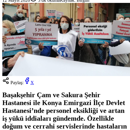
12 Mayıs 2026
3
dk okuma
Kaynak:
Birgün
Paylaş:
X
Başakşehir Çam ve Sakura Şehir
Hastanesi ile Konya Emirgazi İlçe Devlet
Hastanesi’nde personel eksikliği ve artan
iş yükü iddiaları gündemde. Özellikle
doğum ve cerrahi servislerinde hastaların