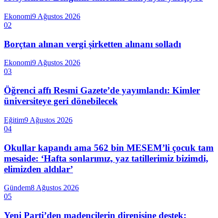
Ekonomi
9 Ağustos 2026
02
Borçtan alınan vergi şirketten alınanı solladı
Ekonomi
9 Ağustos 2026
03
Öğrenci affı Resmi Gazete’de yayımlandı: Kimler
üniversiteye geri dönebilecek
Eğitim
9 Ağustos 2026
04
Okullar kapandı ama 562 bin MESEM’li çocuk tam
mesaide: ‘Hafta sonlarımız, yaz tatillerimiz bizimdi,
elimizden aldılar’
Gündem
8 Ağustos 2026
05
Yeni Parti’den madencilerin direnişine destek: