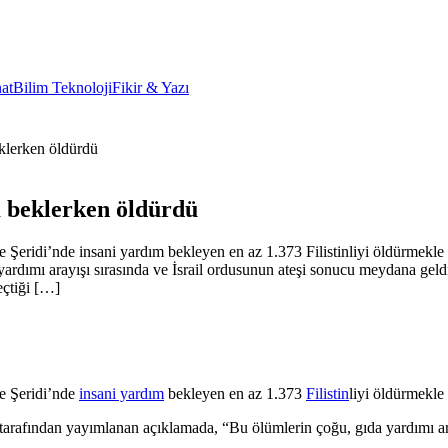
at
Bilim Teknoloji
Fikir & Yazı
eklerken öldürdü
ım beklerken öldürdü
 Şeridi’nde insani yardım bekleyen en az 1.373 Filistinliyi öldürmekle
ardımı arayışı sırasında ve İsrail ordusunun ateşi sonucu meydana gel
eçtiği […]
e Şeridi’nde
insani yardım
bekleyen en az 1.373
Filistin
liyi öldürmekle 
arafından yayımlanan açıklamada, “Bu ölümlerin çoğu, gıda yardımı ara