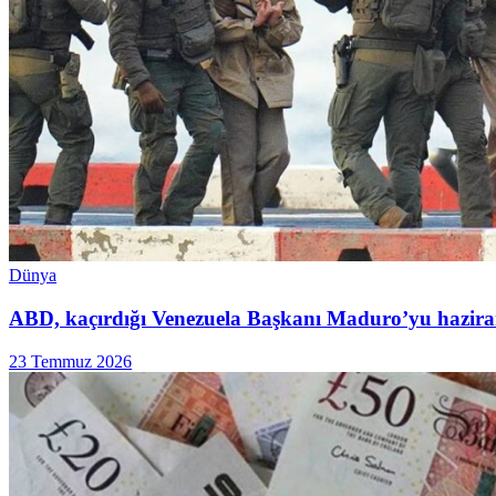
Dünya
ABD, kaçırdığı Venezuela Başkanı Maduro’yu hazira
23 Temmuz 2026