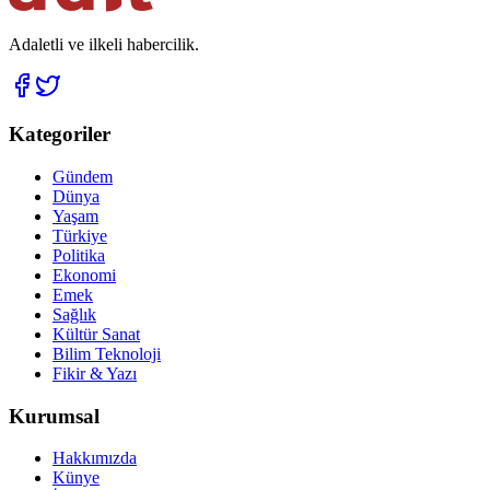
Adaletli ve ilkeli habercilik.
Kategoriler
Gündem
Dünya
Yaşam
Türkiye
Politika
Ekonomi
Emek
Sağlık
Kültür Sanat
Bilim Teknoloji
Fikir & Yazı
Kurumsal
Hakkımızda
Künye