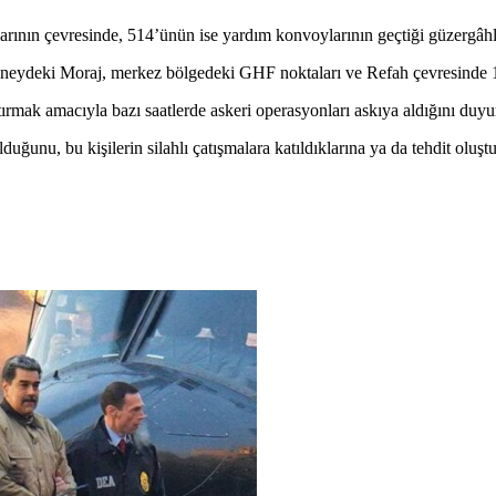
nın çevresinde, 514’ünün ise yardım konvoylarının geçtiği güzergâhlard
eydeki Moraj, merkez bölgedeki GHF noktaları ve Refah çevresinde 105
mak amacıyla bazı saatlerde askeri operasyonları askıya aldığını duyur
nu, bu kişilerin silahlı çatışmalara katıldıklarına ya da tehdit oluştu