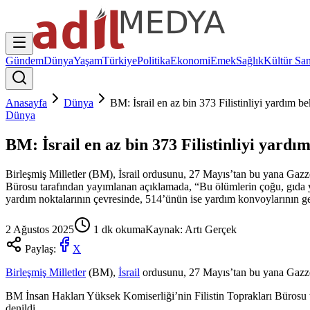
Gündem
Dünya
Yaşam
Türkiye
Politika
Ekonomi
Emek
Sağlık
Kültür San
Anasayfa
Dünya
BM: İsrail en az bin 373 Filistinliyi yardım b
Dünya
BM: İsrail en az bin 373 Filistinliyi yard
Birleşmiş Milletler (BM), İsrail ordusunu, 27 Mayıs’tan bu yana Gazze
Bürosu tarafından yayımlanan açıklamada, “Bu ölümlerin çoğu, gıda y
yardım noktalarının çevresinde, 514’ünün ise yardım konvoylarının g
2 Ağustos 2025
1
dk okuma
Kaynak:
Artı Gerçek
Paylaş:
X
Birleşmiş Milletler
(BM),
İsrail
ordusunu, 27 Mayıs’tan bu yana Gazz
BM İnsan Hakları Yüksek Komiserliği’nin Filistin Toprakları Bürosu t
denildi.