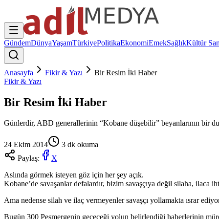
Gündem
Dünya
Yaşam
Türkiye
Politika
Ekonomi
Emek
Sağlık
Kültür San
Anasayfa
Fikir & Yazı
Bir Resim İki Haber
Fikir & Yazı
Bir Resim İki Haber
Günlerdir, ABD generallerinin “Kobane düşebilir” beyanlarının bir du
24 Ekim 2014
3
dk okuma
Paylaş:
X
Aslında görmek isteyen göz için her şey açık.
Kobane’de savaşanlar defalardır, bizim savaşçıya değil silaha, ilaca ih
Ama nedense silah ve ilaç vermeyenler savaşçı yollamakta ısrar ediyo
Bugün 300 Peşmergenin geçeceği yolun belirlendiği haberlerinin mür