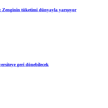
 Zenginin tüketimi dünyayla yarışıyor
ersiteye geri dönebilecek