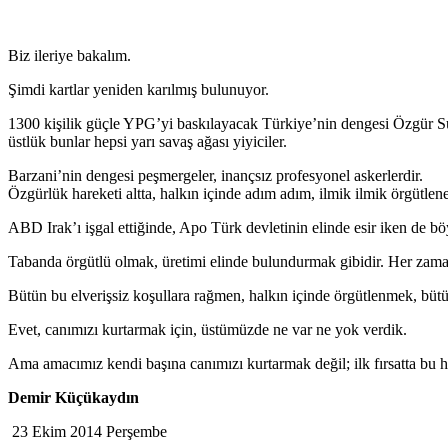
Biz ileriye bakalım.
Şimdi kartlar yeniden karılmış bulunuyor.
1300 kişilik güçle YPG’yi baskılayacak Türkiye’nin dengesi Özgür Su
üstlük bunlar hepsi yarı savaş ağası yiyiciler.
Barzani’nin dengesi peşmergeler, inançsız profesyonel askerlerdir.
Özgürlük hareketi altta, halkın içinde adım adım, ilmik ilmik örgütlene
ABD Irak’ı işgal ettiğinde, Apo Türk devletinin elinde esir iken de b
Tabanda örgütlü olmak, üretimi elinde bulundurmak gibidir. Her zaman 
Bütün bu elverişsiz koşullara rağmen, halkın içinde örgütlenmek, bütü
Evet, canımızı kurtarmak için, üstümüzde ne var ne yok verdik.
Ama amacımız kendi başına canımızı kurtarmak değil; ilk fırsatta bu h
Demir Küçükaydın
23 Ekim 2014 Perşembe