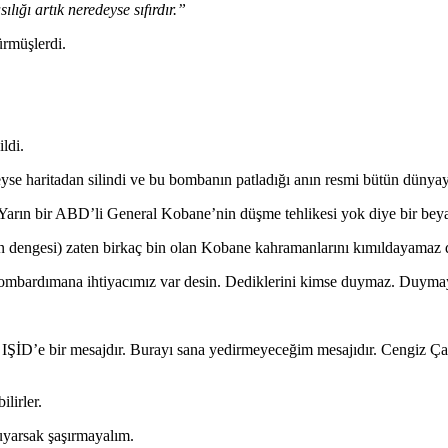
ığı artık neredeyse sıfırdır.”
rmüşlerdi.
.
ldi.
deyse haritadan silindi ve bu bombanın patladığı anın resmi bütün dünyaya
rın bir ABD’li General Kobane’nin düşme tehlikesi yok diye bir beyana
 dengesi) zaten birkaç bin olan Kobane kahramanlarını kımıldayamaz 
 bombardımana ihtiyacımız var desin. Dediklerini kimse duymaz. Duymay
, IŞİD’e bir mesajdır. Burayı sana yedirmeyeceğim mesajıdır. Cengiz Çan
ilirler.
uyarsak şaşırmayalım.