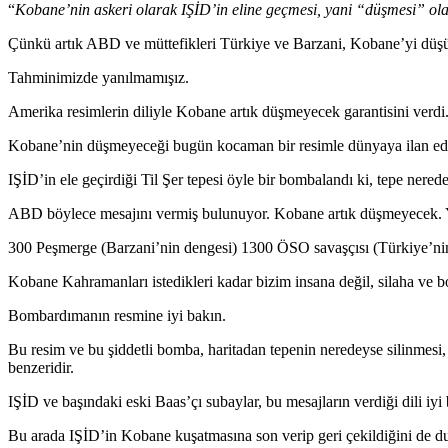
“
Kobane’nin askeri olarak IŞİD’in eline geçmesi, yani “düşmesi” olasıl
Çünkü artık ABD ve müttefikleri Türkiye ve Barzani, Kobane’yi düşü
Tahminimizde yanılmamışız.
Amerika resimlerin diliyle Kobane artık düşmeyecek garantisini verdi
Kobane’nin düşmeyeceği bugün kocaman bir resimle dünyaya ilan edi
IŞİD’in ele geçirdiği Til Şer tepesi öyle bir bombalandı ki, tepe nere
ABD böylece mesajını vermiş bulunuyor. Kobane artık düşmeyecek. Ya
300 Peşmerge (Barzani’nin dengesi) 1300 ÖSO savaşçısı (Türkiye’nin
Kobane Kahramanları istedikleri kadar bizim insana değil, silaha ve
Bombardımanın resmine iyi bakın.
Bu resim ve bu şiddetli bomba, haritadan tepenin neredeyse silinmesi
benzeridir.
IŞİD ve başındaki eski Baas’çı subaylar, bu mesajların verdiği dili iyi b
Bu arada IŞİD’in Kobane kuşatmasına son verip geri çekildiğini de d