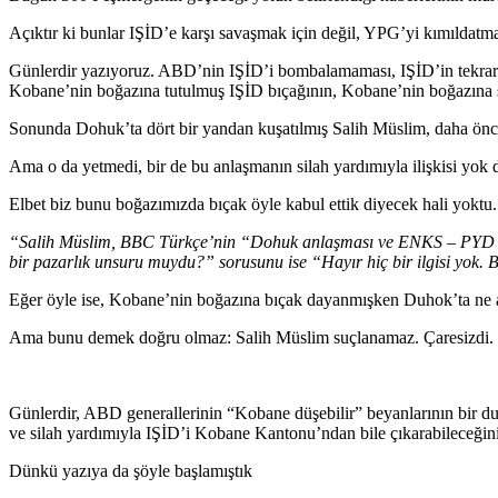
Açıktır ki bunlar IŞİD’e karşı savaşmak için değil, YPG’yi kımıldatma
Günlerdir yazıyoruz. ABD’nin IŞİD’i bombalamaması, IŞİD’in tekrar 
Kobane’nin boğazına tutulmuş IŞİD bıçağının, Kobane’nin boğazına şöyl
Sonunda Dohuk’ta dört bir yandan kuşatılmış Salih Müslim, daha önce
Ama o da yetmedi, bir de bu anlaşmanın silah yardımıyla ilişkisi yok de
Elbet biz bunu boğazımızda bıçak öyle kabul ettik diyecek hali yoktu.
“Salih Müslim, BBC Türkçe’nin “Dohuk anlaşması ve ENKS – PYD birl
bir pazarlık unsuru muydu?” sorusunu ise “Hayır hiç bir ilgisi yok. 
Eğer öyle ise, Kobane’nin boğazına bıçak dayanmışken Duhok’ta ne arı
Ama bunu demek doğru olmaz: Salih Müslim suçlanamaz. Çaresizdi.
Günlerdir, ABD generallerinin “Kobane düşebilir” beyanlarının bir du
ve silah yardımıyla IŞİD’i Kobane Kantonu’ndan bile çıkarabileceğin
Dünkü yazıya da şöyle başlamıştık