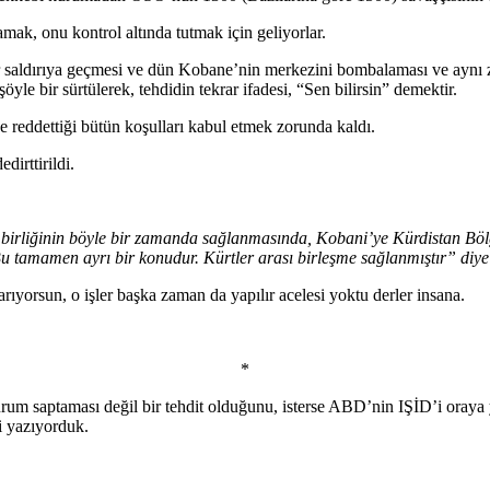
mak, onu kontrol altında tutmak için geliyorlar.
saldırıya geçmesi ve dün Kobane’nin merkezini bombalaması ve aynı z
e bir sürtülerek, tehdidin tekrar ifadesi, “Sen bilirsin” demektir.
 reddettiği bütün koşulları kabul etmek zorunda kaldı.
dirttirildi.
iğinin böyle bir zamanda sağlanmasında, Kobani’ye Kürdistan Bölges
Bu tamamen ayrı bir konudur. Kürtler arası birleşme sağlanmıştır” diye
yorsun, o işler başka zaman da yapılır acelesi yoktu derler insana.
*
rum saptaması değil bir tehdit olduğunu, isterse ABD’nin IŞİD’i oraya 
i yazıyorduk.