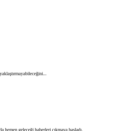
aklaştırmayabileceğini...
a hemen geleceği haberleri çıkmaya başladı.