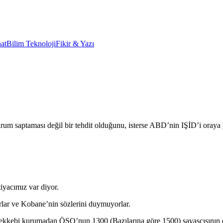
at
Bilim Teknoloji
Fikir & Yazı
rum saptaması değil bir tehdit olduğunu, isterse ABD’nin IŞİD’i oraya y
tiyacımız var diyor.
rlar ve Kobane’nin sözlerini duymuyorlar.
ekkebi kurumadan ÖSO’nun 1300 (Bazılarına göre 1500) savaşçısının d