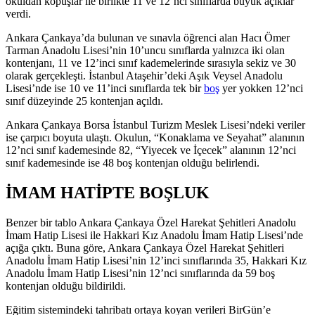
okuldan kopuşlar ile birlikte 11 ve 12’nci sınıflarda büyük açıklar
verdi.
Ankara Çankaya’da bulunan ve sınavla öğrenci alan Hacı Ömer
Tarman Anadolu Lisesi’nin 10’uncu sınıflarda yalnızca iki olan
kontenjanı, 11 ve 12’inci sınıf kademelerinde sırasıyla sekiz ve 30
olarak gerçekleşti. İstanbul Ataşehir’deki Aşık Veysel Anadolu
Lisesi’nde ise 10 ve 11’inci sınıflarda tek bir
boş
yer yokken 12’nci
sınıf düzeyinde 25 kontenjan açıldı.
Ankara Çankaya Borsa İstanbul Turizm Meslek Lisesi’ndeki veriler
ise çarpıcı boyuta ulaştı. Okulun, “Konaklama ve Seyahat” alanının
12’nci sınıf kademesinde 82, “Yiyecek ve İçecek” alanının 12’nci
sınıf kademesinde ise 48 boş kontenjan olduğu belirlendi.
İMAM HATİPTE BOŞLUK
Benzer bir tablo Ankara Çankaya Özel Harekat Şehitleri Anadolu
İmam Hatip Lisesi ile Hakkari Kız Anadolu İmam Hatip Lisesi’nde
açığa çıktı. Buna göre, Ankara Çankaya Özel Harekat Şehitleri
Anadolu İmam Hatip Lisesi’nin 12’inci sınıflarında 35, Hakkari Kız
Anadolu İmam Hatip Lisesi’nin 12’nci sınıflarında da 59 boş
kontenjan olduğu bildirildi.
Eğitim sistemindeki tahribatı ortaya koyan verileri BirGün’e