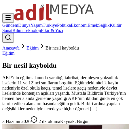
Gündem
Dünya
Yaşam
Türkiye
Politika
Ekonomi
Emek
Sağlık
Kültür
Sanat
Bilim Teknoloji
Fikir & Yazı
Anasayfa
Eğitim
Bir nesil kayboldu
Eğitim
Bir nesil kayboldu
AKP’nin eğitim alanında yarattığı tahribat, derinleşen yoksulluk
liselerin 11 ve 12’nci sınıflarını boşalttı. Eğitimdeki nitelik kaybı
nedeniyle özel okula kaçış, temel liselere geçiş nedeniyle devlet
liselerinde kontenjan açıkları yaşandı. Mustafa Bildircin Türkiye’nin
hemen her alanda gerileme yaşadığı AKP’nin iktidarlığında en çok
tahrip edilen alanların başında eğitim geldi. Birbiri ardına yapılan
değişiklikler nedeniyle neredeyse hiçbir öğrenci […]
3 Haziran 2026
2
dk okuma
Kaynak:
Birgün