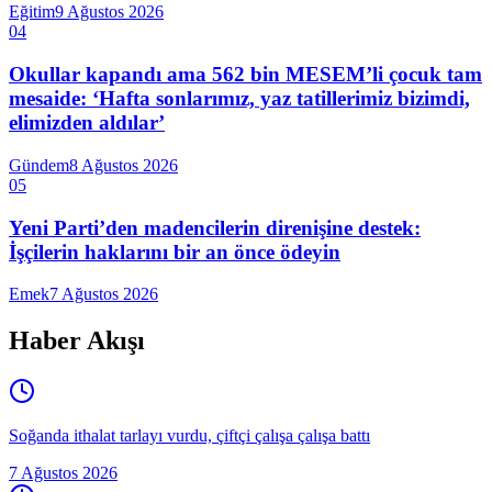
Eğitim
9 Ağustos 2026
04
Okullar kapandı ama 562 bin MESEM’li çocuk tam
mesaide: ‘Hafta sonlarımız, yaz tatillerimiz bizimdi,
elimizden aldılar’
Gündem
8 Ağustos 2026
05
Yeni Parti’den madencilerin direnişine destek:
İşçilerin haklarını bir an önce ödeyin
Emek
7 Ağustos 2026
Haber Akışı
Soğanda ithalat tarlayı vurdu, çiftçi çalışa çalışa battı
7 Ağustos 2026