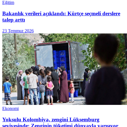
Eğitim
Bakanlık verileri açıklandı: Kürtçe seçmeli derslere
talep arttı
23 Temmuz 2026
Ekonomi
Yoksulu Kolombiya, zengini Lüksemburg
seviyesinde: Zenginin tüketimi dünyayla yarışıyor