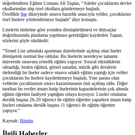
değerlendiren Eğitim Uzmanı Ali Taştan, “Aileler çocuklarını devlet
okullarından alıp özel okullara göndermeye başladı.
Özellikle
lise
düzeyinde sınava hazırlık amacıyla veliler, çocuklarını
özel liselere yönlendirmeye başladı” diye konuştu.
Liselerin türlerine göre yeniden dönüştürülmesi ve ihtiyaçlar
doğrultusunda planlama yapılması gerektiğini kaydeden Taştan,
sözlerini şöyle sürdürdü:
“Temel Lise adındaki apartman dairelerinde açılmış olan liseler
dönüşerek normal lise oldular. Bu liselerin neredeyse tamamı
üniversite sınavına yönelik eğitim yapıyor. Sosyal etkinliklerin
olmadığı, beden eğitimi, görsel sanatlar, müzik gibi derslerin
ötelendiği bu liseler sadece sınava odaklı eğitim yaptığı için veliler
çocuklarını bu liselere kaydettirmeye başladı. Yine parası olan
velilerin çocuklarının sınavı kazanmasının önü açılmış oldu. Diğer
taraftan bu veriler imam hatip liselerinin kapasitelerinin çok altında
eğitim öğretim faaliyeti yaptığını ortaya koyuyor. Liseler ortalama
derslik başına 26-29 öğrenci ile eğitim öğretim yaparken imam hatip
liseleri ortalama derslik başına 11 öğrenci ile eğitim öğretim
yapıyor.”
Kaynak:
Birgün
İlgili Haberler