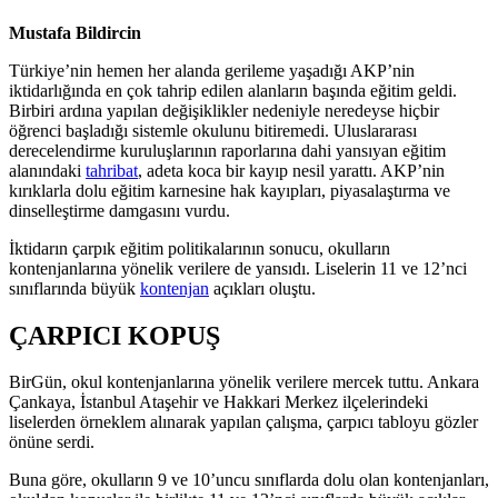
Mustafa Bildircin
Türkiye’nin hemen her alanda gerileme yaşadığı AKP’nin
iktidarlığında en çok tahrip edilen alanların başında eğitim geldi.
Birbiri ardına yapılan değişiklikler nedeniyle neredeyse hiçbir
öğrenci başladığı sistemle okulunu bitiremedi. Uluslararası
derecelendirme kuruluşlarının raporlarına dahi yansıyan eğitim
alanındaki
tahribat
, adeta koca bir kayıp nesil yarattı. AKP’nin
kırıklarla dolu eğitim karnesine hak kayıpları, piyasalaştırma ve
dinselleştirme damgasını vurdu.
İktidarın çarpık eğitim politikalarının sonucu, okulların
kontenjanlarına yönelik verilere de yansıdı. Liselerin 11 ve 12’nci
sınıflarında büyük
kontenjan
açıkları oluştu.
ÇARPICI KOPUŞ
BirGün, okul kontenjanlarına yönelik verilere mercek tuttu. Ankara
Çankaya, İstanbul Ataşehir ve Hakkari Merkez ilçelerindeki
liselerden örneklem alınarak yapılan çalışma, çarpıcı tabloyu gözler
önüne serdi.
Buna göre, okulların 9 ve 10’uncu sınıflarda dolu olan kontenjanları,