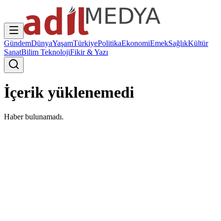
Gündem
Dünya
Yaşam
Türkiye
Politika
Ekonomi
Emek
Sağlık
Kültür
Sanat
Bilim Teknoloji
Fikir & Yazı
İçerik yüklenemedi
Haber bulunamadı.